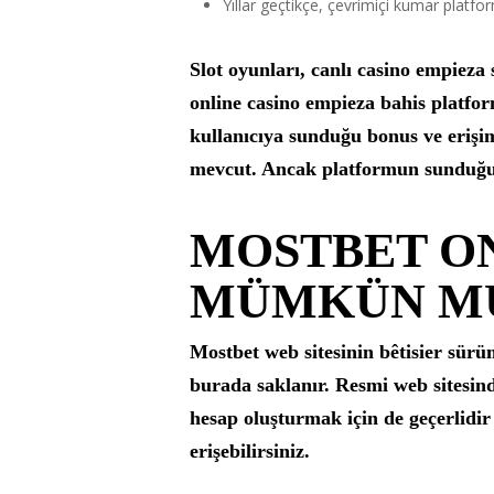
Yıllar geçtikçe, çevrimiçi kumar platf
Slot oyunları, canlı casino empieza
online casino empieza bahis platfo
kullanıcıya sunduğu bonus ve erişim 
mevcut. Ancak platformun sunduğu s
MOSTBET ON
MÜMKÜN M
Mostbet web sitesinin bêtisier sürü
burada saklanır. Resmi web sitesinde
hesap oluşturmak için de geçerlidir 
erişebilirsiniz.