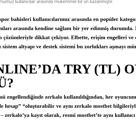
ormumuz kullanıcılar arasında mükemmel bir ün kazanmıştır.
 spor bahisleri kullanıcılarımız arasında en popüler katego
rmları arasında kendine sağlam bir yer edinmiş durumda. 
çözümleriyle dikkat çekiyor. Elbette, erişim engelleri ve 
istem altyapı ve destek sistemi bu zorlukları aşmayı mü
LINE’DA TRY (TL)
Ü?
mü engellendiğinde zerkalo kullanıldığından, her oyuncunu
 hesap” “oluşturabilir ve aynı zerkalo mostbet bilgileriyle
– zerkalo’ya kayıt olarak, resmi mostbet’te aynı kullanıcı 