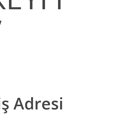
”
ş Adresi