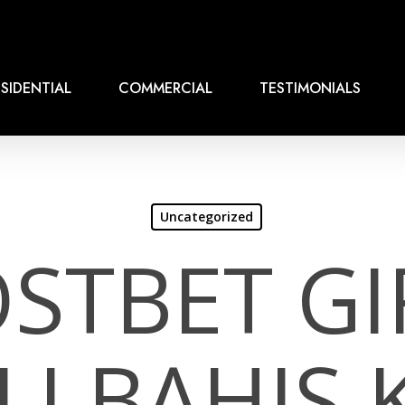
SIDENTIAL
COMMERCIAL
TESTIMONIALS
Uncategorized
STBET GIR
I BAHIS 