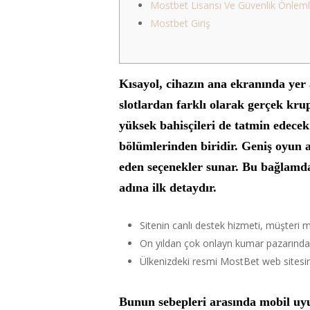
Mostbet Lisansı Ve Güvenlik Önleml
Mostbet Giriş
Kısayol, cihazın ana ekranında yer 
slotlardan farklı olarak gerçek krup
yüksek bahisçileri de tatmin edecek
bölümlerinden biridir. Geniş oyun ar
eden seçenekler sunar. Bu bağlamda
adına ilk detaydır.
Sitenin canlı destek hizmeti, müşteri m
On yıldan çok onlayn kumar pazarında t
Ülkenizdeki resmi MostBet web sitesine
Bunun sebepleri arasında mobil uyum