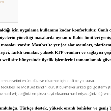
eri
aldığı için uygulama kullanımı kadar konforludur. Canlı ca
iyelerin yönettiği masalarda oynanır. Bahis limitleri geniş
 masalar vardır. Mostbet’te yer joe slot oyunları, platfor
şivi, farklı temalar, yüksek RTP oranları ve sağlayıcı çeşit
 weil site bünyesinde üyelik işlemlerini tamamlamak güv
emnuniyetini en üst düzeye çıkarmak için etkili bir yol sunar.
ecrübesi ile MostBet kendini dürüst bukmeker şirketi gibi göstermişti
 nasıl erişeceğinizi empieza kayıt ekranına nasıl erişeceğinizi öğrenin
luluğu, Türkçe destek, yüksek oranlı bahisler ve geniş be