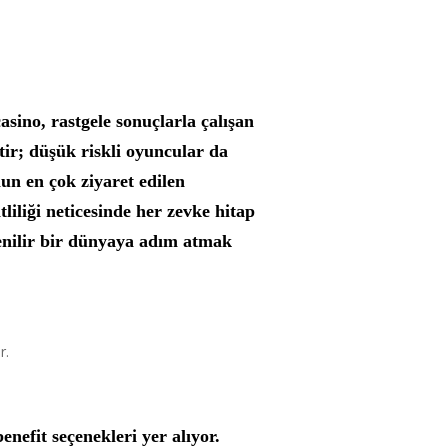
sino, rastgele sonuçlarla çalışan
tir; düşük riskli oyuncular da
mun en çok ziyaret edilen
liliği neticesinde her zevke hitap
enilir bir dünyaya adım atmak
r.
.
nefit seçenekleri yer alıyor.