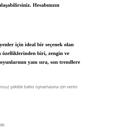
ulaşabilirsiniz. Hesabınızın
yenler için ideal bir seçenek olan
özelliklerinden biri, zengin ve
oyunlarının yanı sıra, son trendlere
unsuz şekilde bahis oynamasına izin veren
dir.