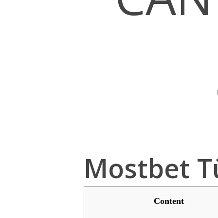
Mostbet Tü
Hit enter to search or ESC to close
Content