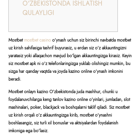
O‘ZBEKISTONDA ISHLATISH
QULAYLIGI
Mostbet
mostbet casino
o’ynash uchun siz birinchi navbatda mostbet
uz kirish sahifasiga tashrif buyurasiz, u erdan siz o’z akkauntingizni
yaratasiz yoki allaqachon mavjud bo’lgan akkauntingizga kirasiz. Keyin
siz mostbet apk ni o’z telefonlaringizga yuklab olishingiz mumkin, bu
sizga har qanday vaqtda va joyda kazino online o’ynash imkonini
beradi.
Mostbet onlayn kazino O’zbekistonda juda mashhur, chunki u
foydalanuvchilarga keng tanlov kazino online o’yinlari, jumladan, slot
mashinalari, poker, blackjack va boshqalarni taklif qiladi. Siz mostbet
uz kirish orqali o’z akkauntingizga kirib, mostbet o’ynashni
boshlasangiz, siz turli xil bonuslar va aktsiyalardan foydalanish
imkoniga ega bo’lasiz.