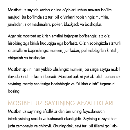
Mostbet uz saytida kazino online o‘yinlari uchun maxsus bo‘lim
mavjud. Bu bo‘limda siz turli xil o‘yinlarni topishingiz mumkin,
jumladan, slot mashinalari, poker, blackjack va boshqalar.
Agar siz mostbet uz kirish amalini bajargan bo‘lsangiz, siz o‘z
hisobingizga kirish huquqiga ega bo‘lasiz. O‘z hisobingizda siz turli
xil amallarni bajarishingiz mumkin, jumladan, pul mablag‘lari kiritish,
chiqarish va boshqalar.
Mostbet apk ni ham yuklab olishingiz mumkin, bu sizga saytga mobil
ilovada kirish imkonini beradi. Mostbet apk ni yuklab olish uchun siz
saytning rasmiy sahifasiga borishingiz va “Yuklab olish” tugmasini
bosing.
MOSTBET UZ SAYTINING AFZALLIKLARI
Mostbet uz saytining afzalliklaridan biri uning foydalanuvchi
interfeysining sodda va tushunarli ekanligidir. Saytning dizayni ham
juda zamonaviy va chiroyli. Shuningdek, sayt turli xil tillarni qo‘llab-