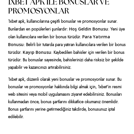
1XBET APK ILE BONUSLAR VE
PROMOSYONLAR
1xbet apk, kullanıcılarına çeşitli bonuslar ve promosyonlar sunar.
Bunlardan en popülerleri şunlardır:
Hoş Geldin Bonusu
: Yeni üye
olan kullanıcılara verilen bir bonus türüdür.
Para Yatırma
Bonusu
: Belirli bir tutarda para yatıran kullanıcılara verilen bir bonus
türüdür.
Kayıp Bonusu
: Kaybedilen bahisler için verilen bir bonus
türüdür. Bu bonuslar sayesinde, bahislerinizi daha risksiz bir şekilde
yapabilir ve kazancınızı artırabilirsiniz.
1xbet apk, düzenli olarak yeni bonuslar ve promosyonlar sunar. Bu
bonuslar ve promosyonlar hakkında bilgi almak için, 1xbet’in resmi
web sitesini veya mobil uygulamasını ziyaret edebilirsiniz. Bonusları
kullanmadan önce, bonus şartlarını dikkatlice okumanız önemlidir.
Bonus şartlarını yerine getirmediğiniz takdirde, bonusunuz iptal
edilebilir.