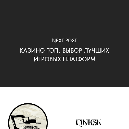
NEXT POST
КАЗИНО ТОП: ВЫБОР ЛУЧШИХ
ИГРОВЫХ ПЛАТФОРМ
QUICK LINKS