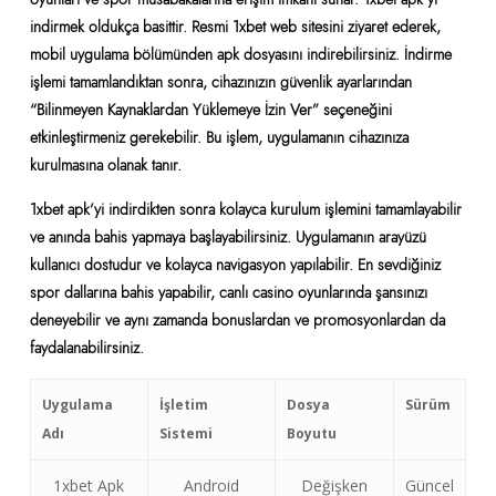
indirmek oldukça basittir. Resmi 1xbet web sitesini ziyaret ederek,
mobil uygulama bölümünden apk dosyasını indirebilirsiniz. İndirme
işlemi tamamlandıktan sonra, cihazınızın güvenlik ayarlarından
“Bilinmeyen Kaynaklardan Yüklemeye İzin Ver” seçeneğini
etkinleştirmeniz gerekebilir. Bu işlem, uygulamanın cihazınıza
kurulmasına olanak tanır.
1xbet apk’yi indirdikten sonra kolayca kurulum işlemini tamamlayabilir
ve anında bahis yapmaya başlayabilirsiniz. Uygulamanın arayüzü
kullanıcı dostudur ve kolayca navigasyon yapılabilir. En sevdiğiniz
spor dallarına bahis yapabilir, canlı casino oyunlarında şansınızı
deneyebilir ve aynı zamanda bonuslardan ve promosyonlardan da
faydalanabilirsiniz.
Uygulama
İşletim
Dosya
Sürüm
Adı
Sistemi
Boyutu
1xbet Apk
Android
Değişken
Güncel