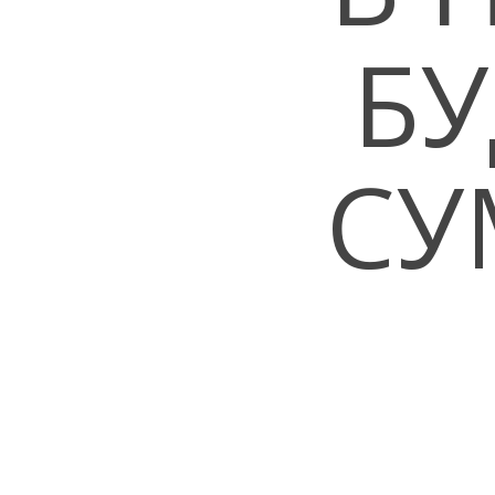
БУ
СУ