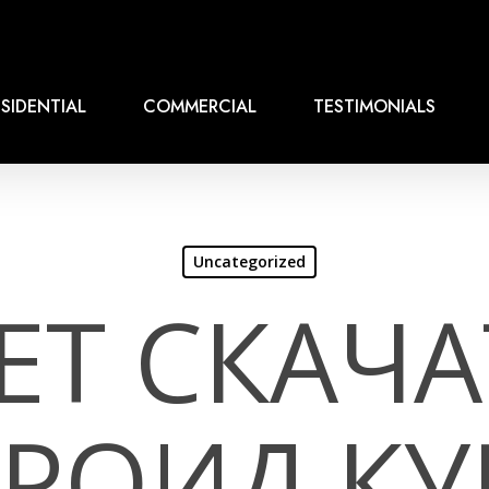
SIDENTIAL
COMMERCIAL
TESTIMONIALS
Uncategorized
ET CКАЧА
РОИД К