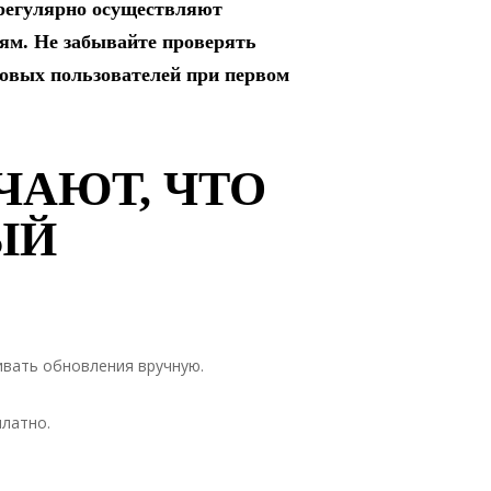
 регулярно осуществляют
ям. Не забывайте проверять
овых пользователей при первом
ЧАЮТ, ЧТО
ЫЙ
ивать обновления вручную.
платно.