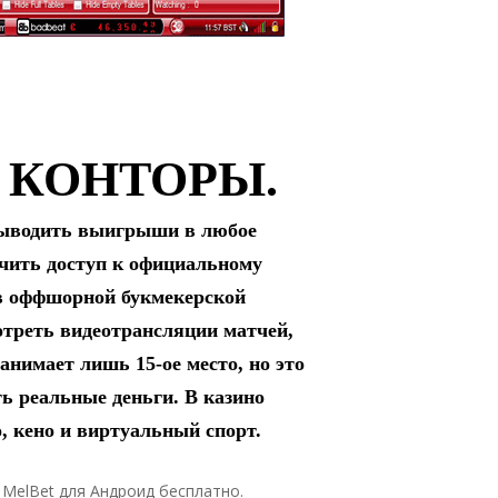
 КОНТОРЫ.
 выводить выигрыши в любое
учить доступ к официальному
 в оффшорной букмекерской
мотреть видеотрансляции матчей,
анимает лишь 15-ое место, но это
ь реальные деньги. В казино
, кено и виртуальный спорт.
 MelBet для Андроид бесплатно.