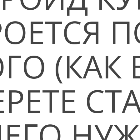
РОЕТСЯ П
ГО (КАК
РЕТЕ СТА
НЕГО НУ