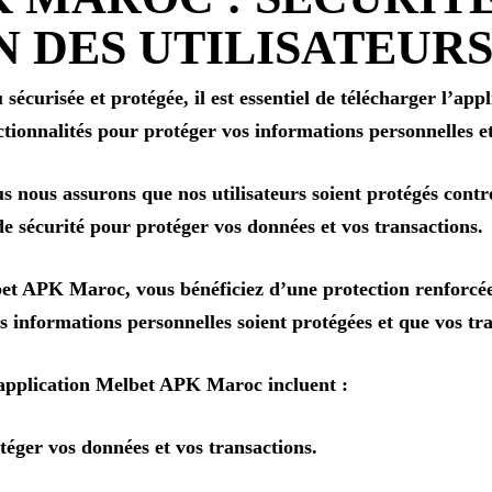
 DES UTILISATEUR
 sécurisée et protégée, il est essentiel de télécharger l’a
ctionnalités pour protéger vos informations personnelles e
ous nous assurons que nos utilisateurs soient protégés cont
 de sécurité pour protéger vos données et vos transactions.
et APK Maroc, vous bénéficiez d’une protection renforcée 
 informations personnelles soient protégées et que vos tra
l’application Melbet APK Maroc incluent :
éger vos données et vos transactions.