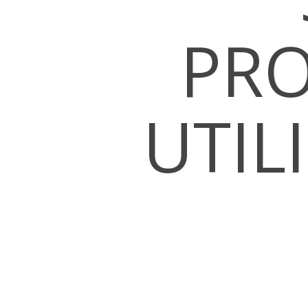
PRO
UTIL
Hit enter to search or ESC to close