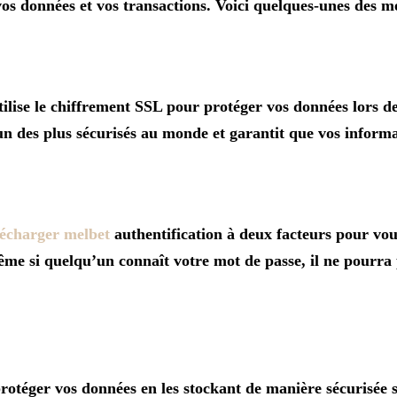
os données et vos transactions. Voici quelques-unes des me
ise le chiffrement SSL pour protéger vos données lors de 
n des plus sécurisés au monde et garantit que vos informa
lécharger melbet
authentification à deux facteurs pour vou
ême si quelqu’un connaît votre mot de passe, il ne pourra
téger vos données en les stockant de manière sécurisée s