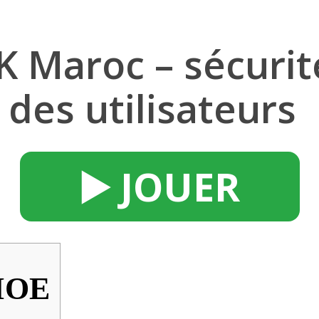
 Maroc – sécurit
 des utilisateurs
▶️ JOUER
МОЕ