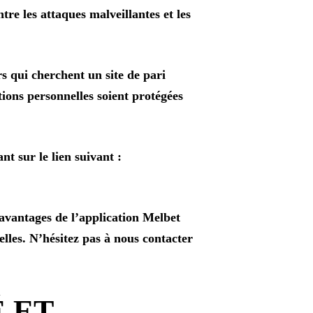
tre les attaques malveillantes et les
s qui cherchent un site de pari
tions personnelles soient protégées
t sur le lien suivant :
 avantages de l’application Melbet
lles. N’hésitez pas à nous contacter
 ET