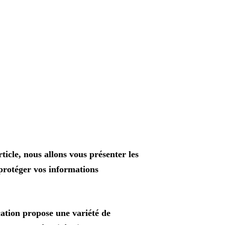
rticle, nous allons vous présenter les
protéger vos informations
cation propose une variété de