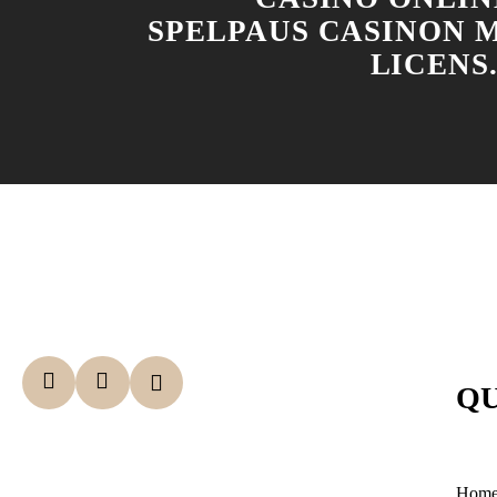
SPELPAUS CASINON M
LICENS.
QU
Hom