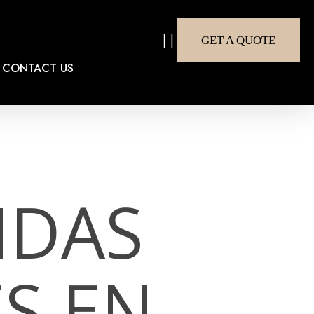
search
GET A QUOTE
CONTACT US
NDAS
S EN