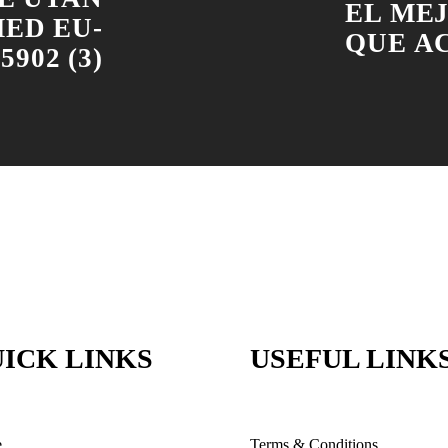
EL ME
ED EU-
QUE A
5902 (3)
ICK LINKS
USEFUL LINK
e
Terms & Conditions