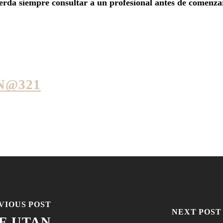
uerda siempre consultar a un profesional antes de comenzar
N@321
VIOUS POST
NEXT POST
E UTAN