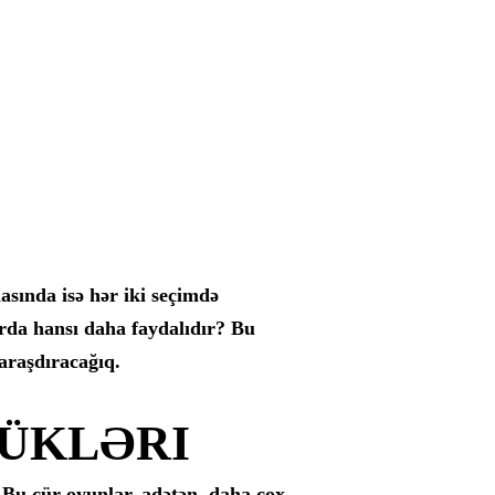
ı
sında isə hər iki seçimdə
arda hansı daha faydalıdır? Bu
araşdıracağıq.
ÜKLƏRI
 Bu cür oyunlar, adətən, daha çox