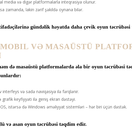
al media və digər platformalarla inteqrasiya olunur.
a zamanda, lakin zərif şəkildə oynana bilər.
ifadəçilərinə gündəlik həyatda daha çevik oyun təcrübəsi t
 MOBIL VƏ MASAÜSTÜ PLATF
I
əm də masaüstü platformalarda əla bir oyun təcrübəsi tə
bunlardır:
 interfeys və sadə naviqasiya ilə fərqlənir.
afik keyfiyyəti ilə geniş ekran dəstəyi.
 iOS, istərsə də Windows əməliyyat sistemləri – hər biri üçün dəstək.
lü və asan oyun təcrübəsi təqdim edir.