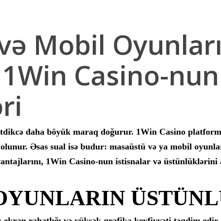
və Mobil Oyunlar
 1Win Casino-nun
ri
tdikcə daha böyük maraq doğurur. 1Win Casino platforma
if olunur. Əsas sual isə budur: masaüstü və ya mobil oyunl
ntajlarını, 1Win Casino-nun istisnalar və üstünlüklərini 
OYUNLARIN ÜSTÜNL
ekran rahatlığı və yüksək qrafika keyfiyyəti təqdim edir.