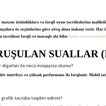
 məxsus üstünlüklərə və fərqli oyun təcrübələrinə malikdi
çulara öz seçimlərinə görə zövq alma imkanı verir. Hər iki
 təcrübəsi fərqli və maraqlı ola bilər
https://www.mnaatf
RUŞULAN SUALLAR (
 digərləri ilə necə müqayisə olunur?
iv interfeys və yüksək performans ilə fərqlənir. Mobil tə
 grafik təcrübə təqdim edirmi?