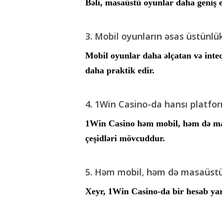
Bəli, masaüstü oyunlar daha geniş e
3. Mobil oyunların əsas üstünlük
Mobil oyunlar daha əlçatan və inte
daha praktik edir.
4. 1Win Casino-da hansı platf
1Win Casino həm mobil, həm də masa
çeşidləri mövcuddur.
5. Həm mobil, həm də masaüstü
Xeyr, 1Win Casino-da bir hesab yar