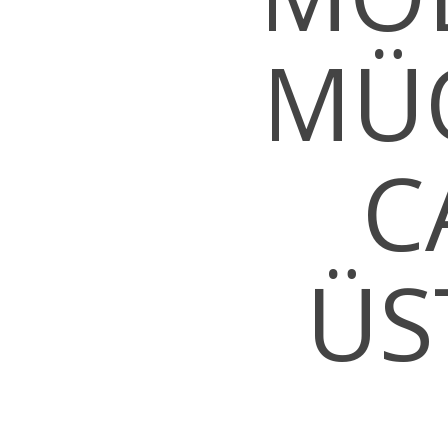
MÜQ
C
ÜS
Hit enter to search or ESC to close