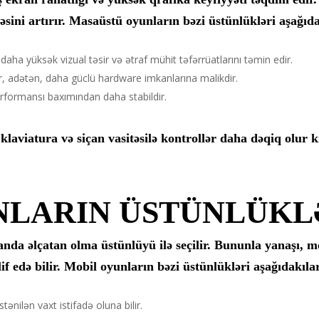
əsini artırır. Masaüstü oyunların bəzi üstünlükləri aşağıd
aha yüksək vizual təsir və ətraf mühit təfərrüatlarını təmin edir.
, adətən, daha güclü hardware imkanlarına malikdir.
performansı baxımından daha stabildir.
aviatura və siçan vasitəsilə kontrollər daha dəqiq olur k
NLARIN ÜSTÜNLÜKL
manda əlçatan olma üstünlüyü ilə seçilir. Bununla yanaşı,
if edə bilir. Mobil oyunların bəzi üstünlükləri aşağıdakıla
tənilən vaxt istifadə oluna bilir.