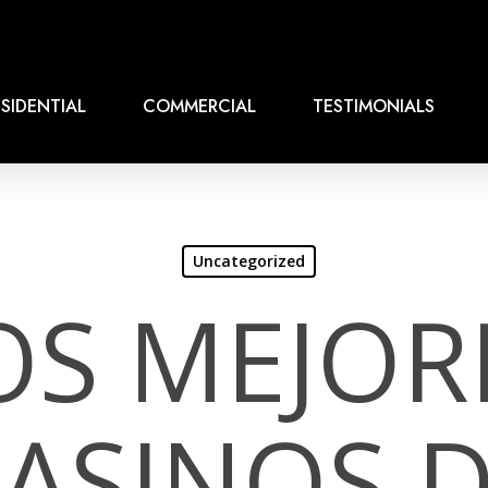
SIDENTIAL
COMMERCIAL
TESTIMONIALS
Uncategorized
OS MEJOR
ASINOS 