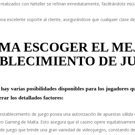
ealizados con Neteller se refinan inmediatamente, facilitándote inici
ona excelente soporte al cliente, asegurándose que cualquier clase d
MA ESCOGER EL ME
BLECIMIENTO DE J
 hay varias posibilidades disponibles para los jugadores q
erar los detallados factores:
establecimiento de juego posea una autorización de apuestas válida 
deo Gaming de Malta. Esto asegura que el casino opere equitativament
de juego que brinde una gran variedad de videojuegos, constando de