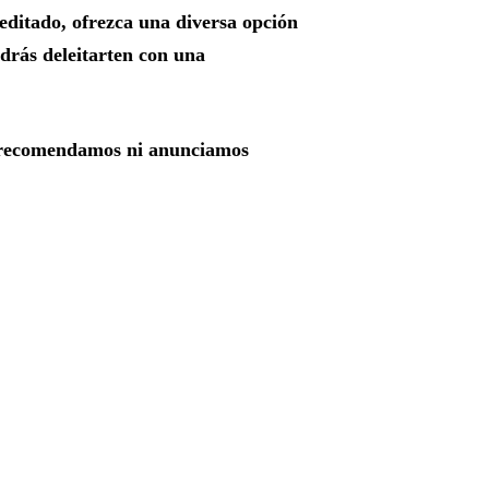
reditado, ofrezca una diversa opción
odrás deleitarten con una
No recomendamos ni anunciamos