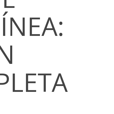
ÍNEA:
ÓN
PLETA