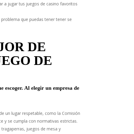
ar a jugar tus juegos de casino favoritos
e problema que puedas tener tener se
JOR DE
UEGO DE
ue escoger. Al elegir un empresa de
de un lugar respetable, como la Comisión
e y se cumpla con normativas estrictas.
 tragaperras, juegos de mesa y