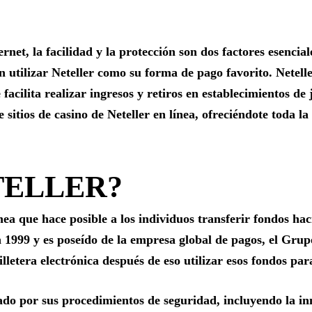
rnet, la facilidad y la protección son dos factores esencia
 utilizar Neteller como su forma de pago favorito. Netell
 facilita realizar
ingresos y retiros en establecimientos de
 sitios de casino de Neteller en línea, ofreciéndote toda l
TELLER?
nea que hace posible a los individuos transferir fondos ha
n 1999 y es poseído de la empresa global de pagos, el Grup
lletera electrónica después de eso utilizar esos fondos par
ado por sus procedimientos de seguridad, incluyendo la in