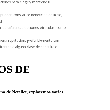
ciones para elegir y mantiene tu
pueden constar de beneficios de inicio,
d.
 las diferentes opciones ofrecidas, como
buena reputación, preferiblemente con
nfrentes a alguna clase de consulta o
OS DE
ino de Neteller, exploremos varias