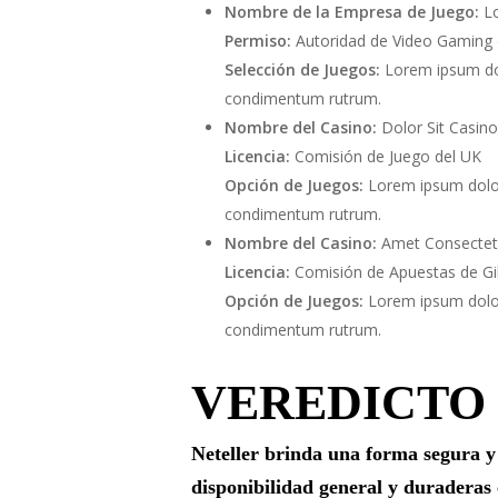
Nombre de la Empresa de Juego:
Lo
Permiso:
Autoridad de Video Gaming 
Selección de Juegos:
Lorem ipsum dolo
condimentum rutrum.
Nombre del Casino:
Dolor Sit Casino
Licencia:
Comisión de Juego del UK
Opción de Juegos:
Lorem ipsum dolor 
condimentum rutrum.
Nombre del Casino:
Amet Consectet
Licencia:
Comisión de Apuestas de Gib
Opción de Juegos:
Lorem ipsum dolor 
condimentum rutrum.
VEREDICTO
Neteller brinda una forma segura y 
disponibilidad general y duraderas 