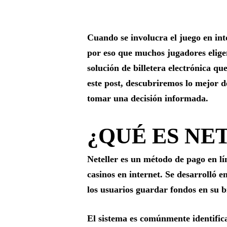
Cuando se involucra el juego en inte
por eso que muchos jugadores eligen
solución de billetera electrónica que
este post, descubriremos lo mejor de
tomar una decisión informada.
¿QUÉ ES NE
Neteller es un método de pago en lí
casinos en internet. Se desarrolló e
los usuarios guardar fondos en su bi
El sistema es comúnmente identific