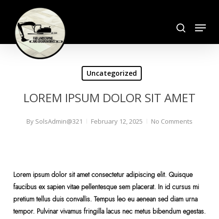
Skip
search
to
Menu
Close
main
Menu
content
Uncategorized
LOREM IPSUM DOLOR SIT AMET
By
SolsAdmin@321
February 12, 2025
No Comments
Lorem ipsum dolor sit amet consectetur adipiscing elit. Quisque
faucibus ex sapien vitae pellentesque sem placerat. In id cursus mi
pretium tellus duis convallis. Tempus leo eu aenean sed diam urna
tempor. Pulvinar vivamus fringilla lacus nec metus bibendum egestas.