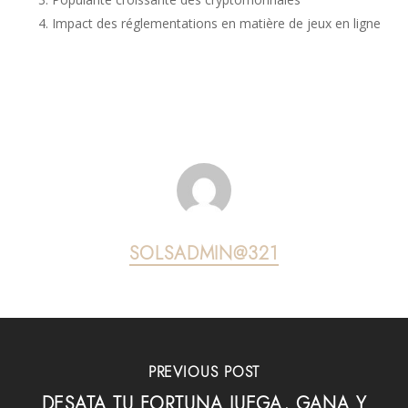
Impact des réglementations en matière de jeux en ligne
SOLSADMIN@321
PREVIOUS POST
DESATA TU FORTUNA JUEGA, GANA Y