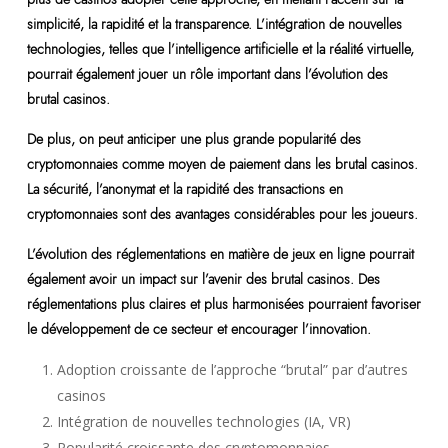
simplicité, la rapidité et la transparence. L’intégration de nouvelles
technologies, telles que l’intelligence artificielle et la réalité virtuelle,
pourrait également jouer un rôle important dans l’évolution des
brutal casinos.
De plus, on peut anticiper une plus grande popularité des
cryptomonnaies comme moyen de paiement dans les brutal casinos.
La sécurité, l’anonymat et la rapidité des transactions en
cryptomonnaies sont des avantages considérables pour les joueurs.
L’évolution des réglementations en matière de jeux en ligne pourrait
également avoir un impact sur l’avenir des brutal casinos. Des
réglementations plus claires et plus harmonisées pourraient favoriser
le développement de ce secteur et encourager l’innovation.
Adoption croissante de l’approche “brutal” par d’autres
casinos
Intégration de nouvelles technologies (IA, VR)
Popularité croissante des cryptomonnaies