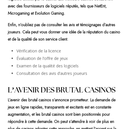
avec des fournisseurs de logiciels réputés, tels que NetEnt,
Microgaming et Evolution Gaming.
Enfin, n’oubliez pas de consulter les avis et témoignages d’autres
joueurs. Cela peut vous donner une idée de la réputation du casino
et de la qualité de son service client.
Vérification de la licence
Évaluation de l’offre de jeux
Examen de la qualité des logiciels
Consultation des avis d’autres joueurs
L’AVENIR DES BRUTAL CASINOS
L’avenir des brutal casinos s’annonce prometteur. La demande de
jeux en ligne rapides, transparents et excitants est en constante
augmentation, et les brutal casinos sont bien positionnés pour
répondre à cette demande. On peut s’attendre à voir de plus en
plus de casinos adopter cette approche, en mettant l’accent sur la