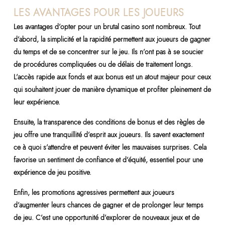
LES AVANTAGES POUR LES JOUEURS
Les avantages d’opter pour un brutal casino sont nombreux. Tout
d’abord, la simplicité et la rapidité permettent aux joueurs de gagner
du temps et de se concentrer sur le jeu. Ils n’ont pas à se soucier
de procédures compliquées ou de délais de traitement longs.
L’accès rapide aux fonds et aux bonus est un atout majeur pour ceux
qui souhaitent jouer de manière dynamique et profiter pleinement de
leur expérience.
Ensuite, la transparence des conditions de bonus et des règles de
jeu offre une tranquillité d’esprit aux joueurs. Ils savent exactement
ce à quoi s’attendre et peuvent éviter les mauvaises surprises. Cela
favorise un sentiment de confiance et d’équité, essentiel pour une
expérience de jeu positive.
Enfin, les promotions agressives permettent aux joueurs
d’augmenter leurs chances de gagner et de prolonger leur temps
de jeu. C’est une opportunité d’explorer de nouveaux jeux et de