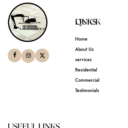
QUICK LINKS
Home
About Us
services
Residential
Commercial
Testimonials
USEFUL LINKS