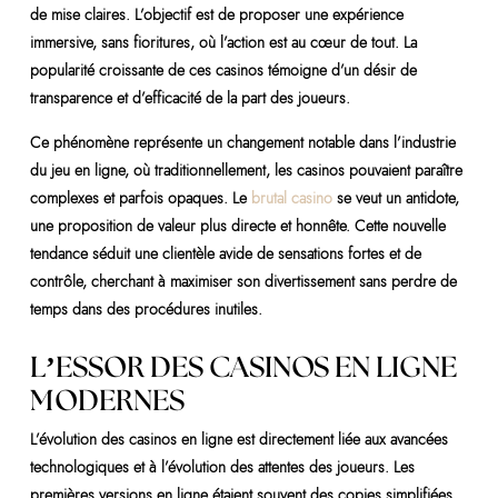
de mise claires. L’objectif est de proposer une expérience
immersive, sans fioritures, où l’action est au cœur de tout. La
popularité croissante de ces casinos témoigne d’un désir de
transparence et d’efficacité de la part des joueurs.
Ce phénomène représente un changement notable dans l’industrie
du jeu en ligne, où traditionnellement, les casinos pouvaient paraître
complexes et parfois opaques. Le
brutal casino
se veut un antidote,
une proposition de valeur plus directe et honnête. Cette nouvelle
tendance séduit une clientèle avide de sensations fortes et de
contrôle, cherchant à maximiser son divertissement sans perdre de
temps dans des procédures inutiles.
L’ESSOR DES CASINOS EN LIGNE
MODERNES
L’évolution des casinos en ligne est directement liée aux avancées
technologiques et à l’évolution des attentes des joueurs. Les
premières versions en ligne étaient souvent des copies simplifiées