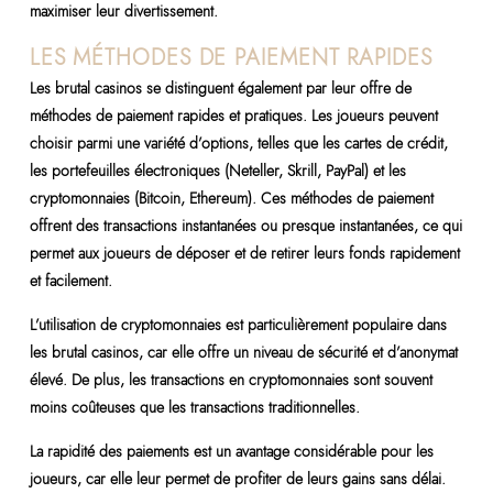
maximiser leur divertissement.
LES MÉTHODES DE PAIEMENT RAPIDES
Les brutal casinos se distinguent également par leur offre de
méthodes de paiement rapides et pratiques. Les joueurs peuvent
choisir parmi une variété d’options, telles que les cartes de crédit,
les portefeuilles électroniques (Neteller, Skrill, PayPal) et les
cryptomonnaies (Bitcoin, Ethereum). Ces méthodes de paiement
offrent des transactions instantanées ou presque instantanées, ce qui
permet aux joueurs de déposer et de retirer leurs fonds rapidement
et facilement.
L’utilisation de cryptomonnaies est particulièrement populaire dans
les brutal casinos, car elle offre un niveau de sécurité et d’anonymat
élevé. De plus, les transactions en cryptomonnaies sont souvent
moins coûteuses que les transactions traditionnelles.
La rapidité des paiements est un avantage considérable pour les
joueurs, car elle leur permet de profiter de leurs gains sans délai.