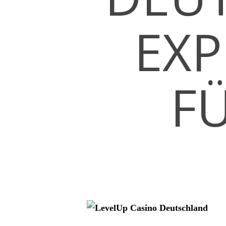
EXP
F
Hit enter to search or ESC to close