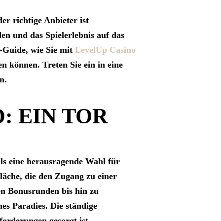
r richtige Anbieter ist
den und das Spielerlebnis auf das
n-Guide, wie Sie mit
LevelUp Casino
n können. Treten Sie ein in eine
n.
: EIN TOR
als eine herausragende Wahl für
läche, die den Zugang zu einer
den Bonusrunden bis hin zu
hes Paradies. Die ständige
forderungen gesorgt ist.