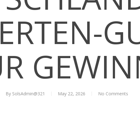
ERTEN-G
ÜR GEWIN
By
SolsAdmin@321
May 22, 2026
No Comments