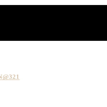
N@321