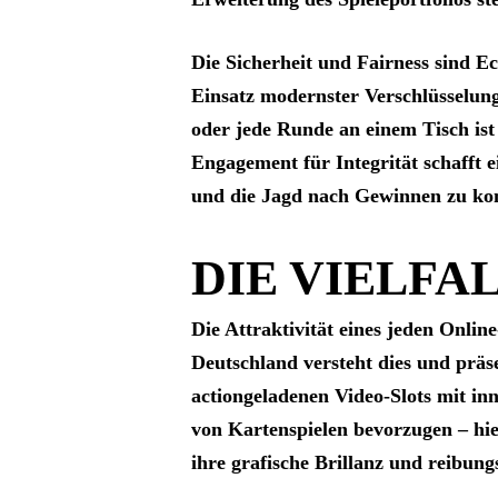
Die Sicherheit und Fairness sind E
Einsatz modernster Verschlüsselung
oder jede Runde an einem Tisch ist
Engagement für Integrität schafft e
und die Jagd nach Gewinnen zu kon
DIE VIELFA
Die Attraktivität eines jeden Onlin
Deutschland versteht dies und präs
actiongeladenen Video-Slots mit inn
von Kartenspielen bevorzugen – hie
ihre grafische Brillanz und reibun