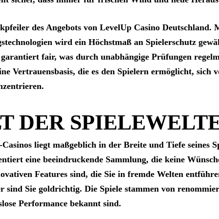
ckpfeiler des Angebots von LevelUp Casino Deutschland. 
stechnologien wird ein Höchstmaß an Spielerschutz gewäh
 garantiert fair, was durch unabhängige Prüfungen regelmä
ine Vertrauensbasis, die es den Spielern ermöglicht, sich
zentrieren.
LT DER SPIELEWELT
e-Casinos liegt maßgeblich in der Breite und Tiefe seines 
entiert eine beeindruckende Sammlung, die keine Wünsche
ovativen Features sind, die Sie in fremde Welten entführen
r sind Sie goldrichtig. Die Spiele stammen von renommier
gslose Performance bekannt sind.