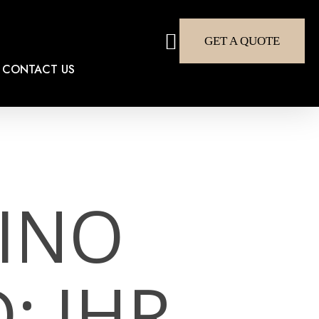
search
GET A QUOTE
CONTACT US
SINO
: IHR