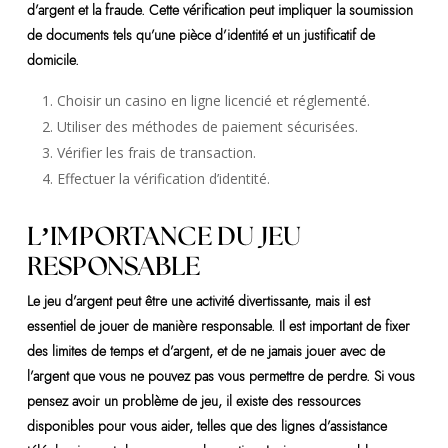
d’argent et la fraude. Cette vérification peut impliquer la soumission
de documents tels qu’une pièce d’identité et un justificatif de
domicile.
Choisir un casino en ligne licencié et réglementé.
Utiliser des méthodes de paiement sécurisées.
Vérifier les frais de transaction.
Effectuer la vérification d’identité.
L’IMPORTANCE DU JEU
RESPONSABLE
Le jeu d’argent peut être une activité divertissante, mais il est
essentiel de jouer de manière responsable. Il est important de fixer
des limites de temps et d’argent, et de ne jamais jouer avec de
l’argent que vous ne pouvez pas vous permettre de perdre. Si vous
pensez avoir un problème de jeu, il existe des ressources
disponibles pour vous aider, telles que des lignes d’assistance