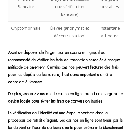
Bancaire
une vérification
ouvrables
bancaire)
Cryptomonnaie
Élevée (anonymat et
Instantané
décentralisation)
à 1 heure
Avant de déposer de l’argent sur un casino en ligne, il est
recommandé de vérifier les frais de transaction associés à chaque
méthode de paiement. Certains casinos peuvent facturer des frais
pour les dépôts ou les retraits, il est donc important d’en être
conscient à l’avance.
De plus, assurez-vous que le casino en ligne prend en charge votre
devise locale pour éviter les frais de conversion inutiles.
La vérification de l’identité est une étape importante dans le
processus de retrait d’argent. Les casinos en ligne sont tenus par la
loi de vérifier l’identité de leurs clients pour prévenir le blanchiment