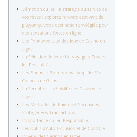
L’émotion du jeu, la stratégie au service de
vos rêves : explorez l’univers captivant de
playjonny, votre destination privilégiée pour
des sensations fortes en ligne.
Les Fondamentaux des Jeux de Casino en
Ligne
La Sélection de Jeux : Un Voyage à Travers
les Possibilités
Les Bonus et Promotions : Amplifier Vos
Chances de Gains
La Sécurité et la Fiabilité des Casinos en
Ligne
Les Méthodes de Paiement Sécurisées :
Protéger Vos Transactions
L’Importance du Jeu Responsable
Les Outils d’Auto-Exclusion et de Contrôle
L’Avenir des Casinos en Ligne