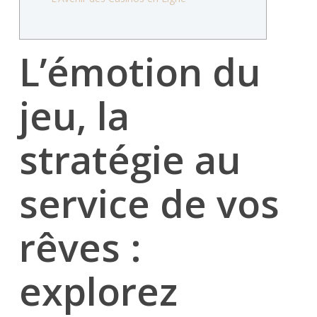
L’émotion du
jeu, la
stratégie au
service de vos
rêves :
explorez