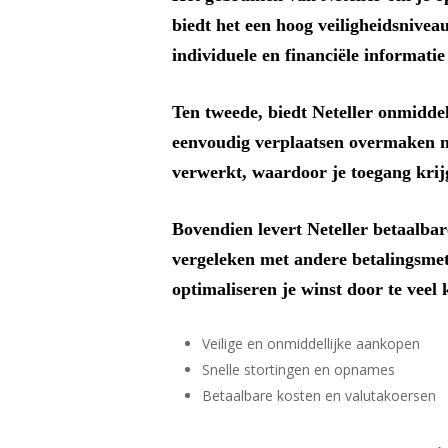
biedt het een hoog veiligheidsnivea
individuele en financiële informatie 
Ten tweede, biedt Neteller onmiddel
eenvoudig verplaatsen overmaken n
verwerkt, waardoor je toegang krijg
Bovendien levert Neteller betaalbar
vergeleken met andere betalingsmeth
optimaliseren je winst door te veel
Veilige en onmiddellijke aankopen
Snelle stortingen en opnames
Betaalbare kosten en valutakoersen