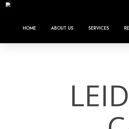
Skip
to
main
content
HOME
ABOUT US
SERVICES
RE
LEI
C