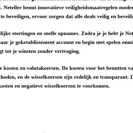
u. Neteller benut innovatieve veiligheidsmaatregelen mode
te beveiligen, ervoor zorgen dat alle deals veilig en beveili
lijke stortingen en snelle opnames. Zodra je je hebt je Net
aar je goketablissement account en begin met spelen onm
t tot je winsten zonder vertraging.
e kosten en valutakoersen. De kosten voor het benutten van
oden, en de wisselkoersen zijn redelijk en transparant. D
 kosten en negatieve wisselkoersen te voorkomen.