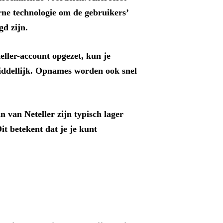
rne technologie om de gebruikers’
gd zijn.
eller-account opgezet, kun je
iddellijk. Opnames worden ook snel
 van Neteller zijn typisch lager
it betekent dat je je kunt