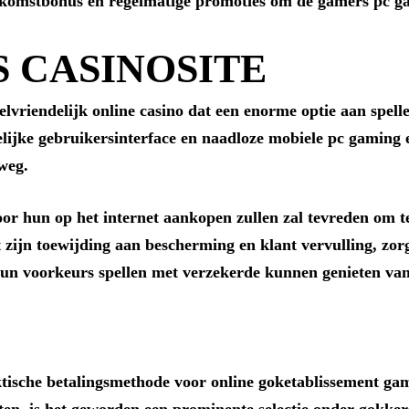
lkomstbonus en regelmatige promoties om de gamers pc ga
S CASINOSITE
lvriendelijk online casino dat een enorme optie aan spell
elijke gebruikersinterface en naadloze mobiele pc gaming 
rweg.
voor hun op het internet aankopen zullen zal tevreden om 
 zijn toewijding aan bescherming en klant vervulling, zo
un voorkeurs spellen met verzekerde kunnen genieten van
ktische betalingsmethode voor online goketablissement ga