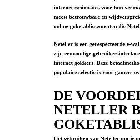
internet casinosites voor hun verm
meest betrouwbare en wijdverspreide
online goketablissementen die Netell
Neteller is een gerespecteerde e-wal
zijn eenvoudige gebruikersinterface
internet gokkers. Deze betaalmetho
populaire selectie is voor gamers ov
DE VOORDE
NETELLER B
GOKETABLI
Het gebruiken van Neteller om je op