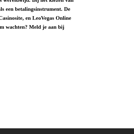
s wereldwijd. Bij het kiezen van
als een betalingsinstrument. De
Casinosite, en LeoVegas Online
rom wachten? Meld je aan bij