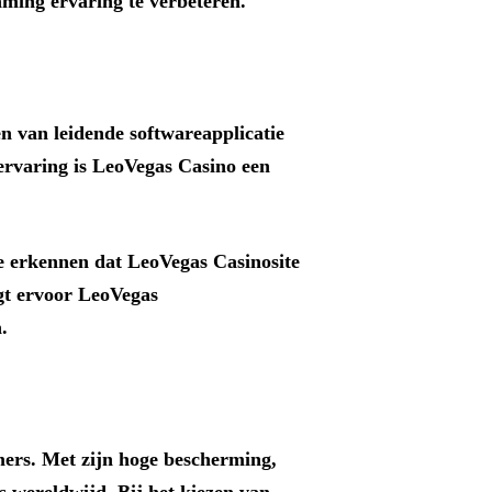
ming ervaring te verbeteren.
en van leidende softwareapplicatie
ervaring is LeoVegas Casino een
te erkennen dat LeoVegas Casinosite
rgt ervoor LeoVegas
.
mers. Met zijn hoge bescherming,