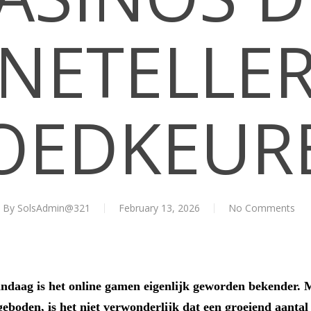
NETELLE
OEDKEUR
By
SolsAdmin@321
February 13, 2026
No Comments
vandaag is het online gamen eigenlijk geworden bekender. 
ngeboden, is het niet verwonderlijk dat een groeiend aanta