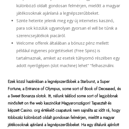
különböző oldalt gondosan felmérjen, mielőtt a magyar
játékosoknak ajánlaná a legnépszerűbbeket.
Szinte hetente jelenik meg egy új internetes kaszinó,
para sok közülük ugyanolyan gyorsan el will be tűnik a
szerencsejátékok piacáról.
Welcome offerek általában a bónusz pénz mellett
például ingyenes pörgetéseket (Free Spins) is
tartalmaznak, amiket az esetek túlnyomó részében egy
adott nyerőgépen (slot machine) lehet” “felhasználni.
Ezek közül hazánkban a legnépszerűbbek a Starburst, a Super
Fortune, a Entrance of Olympus, some sort of Book of Deceased, és
a Sweet Bonanza slotok. Itt, nálunk találod some sort of legjobbnak
minősített on the web kaszinókat Magyarországon! Tapasztalt és
képzett Casino. org értékelő csapatunk nem sajnálta az időt rá, hogy
többszáz különböző oldalt gondosan felmérjen, mielőtt a magyar
játékosoknak ajánlaná a legnépszerűbbeket. Ha egy általunk ajánlott