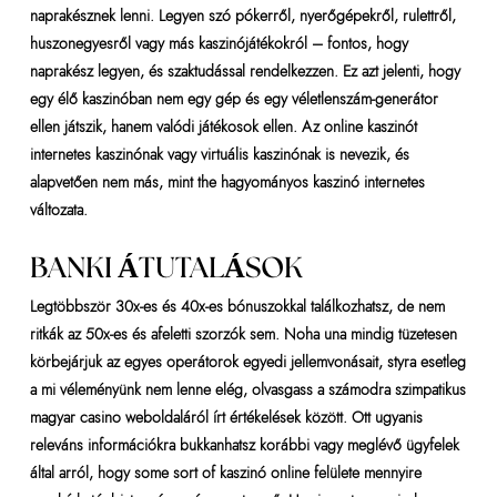
naprakésznek lenni. Legyen szó pókerről, nyerőgépekről, rulettről,
huszonegyesről vagy más kaszinójátékokról – fontos, hogy
naprakész legyen, és szaktudással rendelkezzen. Ez azt jelenti, hogy
egy élő kaszinóban nem egy gép és egy véletlenszám-generátor
ellen játszik, hanem valódi játékosok ellen. Az online kaszinót
internetes kaszinónak vagy virtuális kaszinónak is nevezik, és
alapvetően nem más, mint the hagyományos kaszinó internetes
változata.
BANKI ÁTUTALÁSOK
Legtöbbször 30x-es és 40x-es bónuszokkal találkozhatsz, de nem
ritkák az 50x-es és afeletti szorzók sem. Noha una mindig tüzetesen
körbejárjuk az egyes operátorok egyedi jellemvonásait, styra esetleg
a mi véleményünk nem lenne elég, olvasgass a számodra szimpatikus
magyar casino weboldaláról írt értékelések között. Ott ugyanis
releváns információkra bukkanhatsz korábbi vagy meglévő ügyfelek
által arról, hogy some sort of kaszinó online felülete mennyire