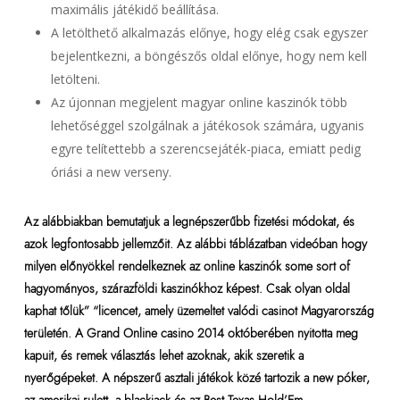
maximális játékidő beállítása.
A letölthető alkalmazás előnye, hogy elég csak egyszer
bejelentkezni, a böngészős oldal előnye, hogy nem kell
letölteni.
Az újonnan megjelent magyar online kaszinók több
lehetőséggel szolgálnak a játékosok számára, ugyanis
egyre telítettebb a szerencsejáték-piaca, emiatt pedig
óriási a new verseny.
Az alábbiakban bemutatjuk a legnépszerűbb fizetési módokat, és
azok legfontosabb jellemzőit. Az alábbi táblázatban videóban hogy
milyen előnyökkel rendelkeznek az online kaszinók some sort of
hagyományos, szárazföldi kaszinókhoz képest. Csak olyan oldal
kaphat tőlük” “licencet, amely üzemeltet valódi casinot Magyarország
területén. A Grand Online casino 2014 októberében nyitotta meg
kapuit, és remek választás lehet azoknak, akik szeretik a
nyerőgépeket. A népszerű asztali játékok közé tartozik a new póker,