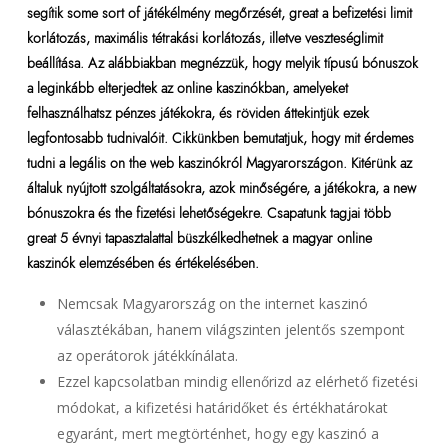
segítik some sort of játékélmény megőrzését, great a befizetési limit
korlátozás, maximális tétrakási korlátozás, illetve veszteséglimit
beállítása. Az alábbiakban megnézzük, hogy melyik típusú bónuszok
a leginkább elterjedtek az online kaszinókban, amelyeket
felhasználhatsz pénzes játékokra, és röviden áttekintjük ezek
legfontosabb tudnivalóit. Cikkünkben bemutatjuk, hogy mit érdemes
tudni a legális on the web kaszinókról Magyarországon. Kitérünk az
általuk nyújtott szolgáltatásokra, azok minőségére, a játékokra, a new
bónuszokra és the fizetési lehetőségekre. Csapatunk tagjai több
great 5 évnyi tapasztalattal büszkélkedhetnek a magyar online
kaszinók elemzésében és értékelésében.
Nemcsak Magyarország on the internet kaszinó
választékában, hanem világszinten jelentős szempont
az operátorok játékkínálata.
Ezzel kapcsolatban mindig ellenőrizd az elérhető fizetési
módokat, a kifizetési határidőket és értékhatárokat
egyaránt, mert megtörténhet, hogy egy kaszinó a