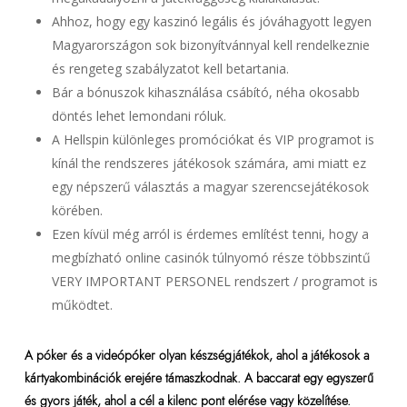
Ahhoz, hogy egy kaszinó legális és jóváhagyott legyen
Magyarországon sok bizonyítvánnyal kell rendelkeznie
és rengeteg szabályzatot kell betartania.
Bár a bónuszok kihasználása csábító, néha okosabb
döntés lehet lemondani róluk.
A Hellspin különleges promóciókat és VIP programot is
kínál the rendszeres játékosok számára, ami miatt ez
egy népszerű választás a magyar szerencsejátékosok
körében.
Ezen kívül még arról is érdemes említést tenni, hogy a
megbízható online casinók túlnyomó része többszintű
VERY IMPORTANT PERSONEL rendszert / programot is
működtet.
A póker és a videópóker olyan készségjátékok, ahol a játékosok a
kártyakombinációk erejére támaszkodnak. A baccarat egy egyszerű
és gyors játék, ahol a cél a kilenc pont elérése vagy közelítése.