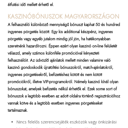
átfutási idő mellett érhető el.
KASZINÓBÓNUSZOK MAGYARORSZÁGON
A felhasználó különböző mennyiségű bónuszt kaphat 50 és hundred
ingyenes pörgetés között. Egy kis additional készpénz, ingyenes
pörgetés vagy egyéb jutalom mindig jól jön, ha hatékonyabban
szeretnénk hazardírozni. Éppen ezért olyan kaszinó on-line felületét
válaszd, amely számos különféle promócióval kényezteti
felhasználóit. Az üdvözlő ajánlatok mellett minden valamire való
kaszinó gondoskodik újratöltési bónuszokról, match-ajánlatokról,
ingyenes pörgetésekről, befizetéshez kötött és nem kötött
promóciókról, illetve VIP-programokról. Némely kaszinó kínál olyan
bónuszokat, amelyek befizetés nélkül érhetők el. Ezek some sort of
bónuszok a legtöbb esetben az adott oldalra történő regisztrációhoz
vannak kötve és a legtöbb esetben ingyenes pörgetéseket
tartalmaznak.
Nincs felelős szerencsejáték eszközök vagy önkizárási