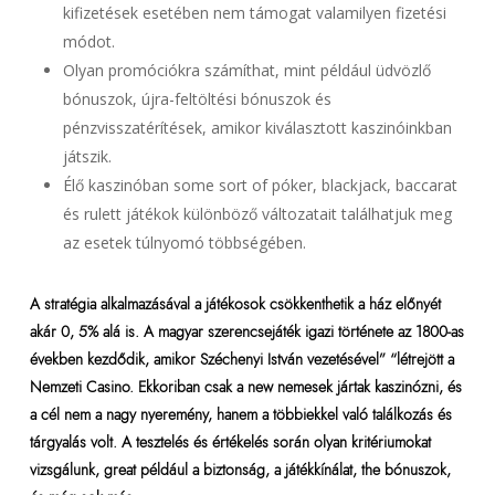
kifizetések esetében nem támogat valamilyen fizetési
módot.
Olyan promóciókra számíthat, mint például üdvözlő
bónuszok, újra-feltöltési bónuszok és
pénzvisszatérítések, amikor kiválasztott kaszinóinkban
játszik.
Élő kaszinóban some sort of póker, blackjack, baccarat
és rulett játékok különböző változatait találhatjuk meg
az esetek túlnyomó többségében.
A stratégia alkalmazásával a játékosok csökkenthetik a ház előnyét
akár 0, 5% alá is. A magyar szerencsejáték igazi története az 1800-as
években kezdődik, amikor Széchenyi István vezetésével” “létrejött a
Nemzeti Casino. Ekkoriban csak a new nemesek jártak kaszinózni, és
a cél nem a nagy nyeremény, hanem a többiekkel való találkozás és
tárgyalás volt. A tesztelés és értékelés során olyan kritériumokat
vizsgálunk, great például a biztonság, a játékkínálat, the bónuszok,