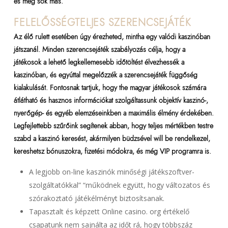
és még sok más.
FELELŐSSÉGTELJES SZERENCSEJÁTÉK
Az élő rulett esetében úgy érezheted, mintha egy valódi kaszinóban
játszanál. Minden szerencsejáték szabályozás célja, hogy a
játékosok a lehető legkellemesebb időtöltést élvezhessék a
kaszinóban, és egyúttal megelőzzék a szerencsejáték függőség
kialakulását. Fontosnak tartjuk, hogy the magyar játékosok számára
átlátható és hasznos információkat szolgáltassunk objektív kaszinó-,
nyerőgép- és egyéb elemzéseinkben a maximális élmény érdekében.
Legfejlettebb szűrőink segítenek abban, hogy teljes mértékben testre
szabd a kaszinó keresést, akármilyen büdzsével will be rendelkezel,
kereshetsz bónuszokra, fizetési módokra, és még VIP programra is.
A legjobb on-line kaszinók minőségi játékszoftver-
szolgáltatókkal” “működnek együtt, hogy változatos és
szórakoztató játékélményt biztosítsanak.
Tapasztalt és képzett Online casino. org értékelő
csapatunk nem sajnálta az időt rá, hogy többszáz