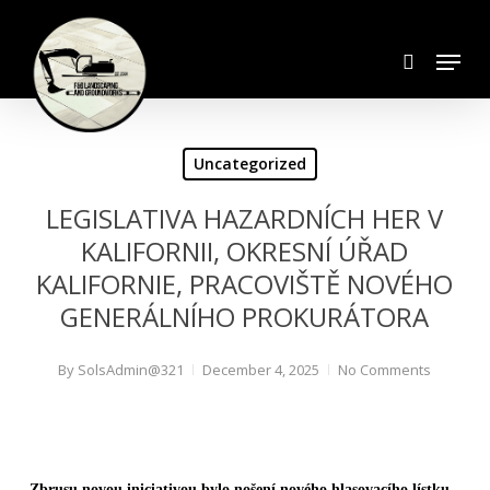
Skip
search
to
Menu
Close
main
Menu
content
Uncategorized
LEGISLATIVA HAZARDNÍCH HER V
KALIFORNII, OKRESNÍ ÚŘAD
KALIFORNIE, PRACOVIŠTĚ NOVÉHO
GENERÁLNÍHO PROKURÁTORA
By
SolsAdmin@321
December 4, 2025
No Comments
Zbrusu novou iniciativou bylo nošení nového hlasovacího lístku