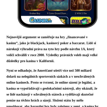
Nejnovější argument se zaměřuje na hry „financované v
kasinu“, jako je blackjack, kasinový poker a baccarat. Lidé si
nárokují výhradní práva na tyto hry podle návrhu 1A, který
voliči schválili v roce 2000. Výsledky právních voleb mají velké
důsledky pro kasina v Kalifornii.
Nyní se odhaduje, že Američané ušetří více než 500 miliard
dolarů na nelegálních sportovních sázkách a v neschválených
online kasinech. Proto se tvrzení, že online sázení je legální, a
kasina se vypořádávají s geolokačními nástroji, aby ukázali, že
se lidé nacházejí v schválených státech a vydělávají skutečné
peníze na těchto hrách a sázejí. Složení státu by mělo
umožňovat, aby hazardní hry byly založeny v zemi, a kasina by