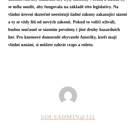
se měla soudit, aby fungovala na základě této legislativy. Na
vládní úrovni skutečně neexistují žádné zákony zakazující sázení
a ty se vždy liší od nových zákonů. Pokud to voliči schválí,
budou současně se sázením povoleny i jiné druhy hazardních
her. Pro kmenové domorodé obyvatele Ameriky, kteří mají
vládní uznání, si můžete zahrát craps a ruletu.
SOLSADMIN@321