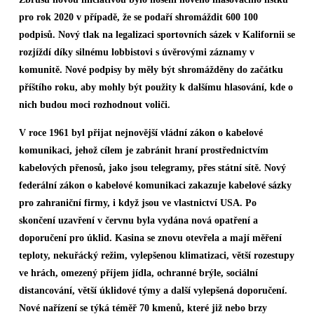
pro rok 2020 v případě, že se podaří shromáždit 600 100
podpisů. Nový tlak na legalizaci sportovních sázek v Kalifornii se
rozjíždí díky silnému lobbistovi s úvěrovými záznamy v
komunitě.
Nové podpisy by měly být shromážděny do začátku
příštího roku, aby mohly být použity k dalšímu hlasování, kde o
nich budou moci rozhodnout voliči.
V roce 1961 byl přijat nejnovější vládní zákon o kabelové
komunikaci, jehož cílem je zabránit hraní prostřednictvím
kabelových přenosů, jako jsou telegramy, přes státní sítě. Nový
federální zákon o kabelové komunikaci zakazuje kabelové sázky
pro zahraniční firmy, i když jsou ve vlastnictví USA. Po
skončení uzavření v červnu byla vydána nová opatření a
doporučení pro úklid. Kasina se znovu otevřela a mají měření
teploty, nekuřácký režim, vylepšenou klimatizaci, větší rozestupy
ve hrách, omezený příjem jídla, ochranné brýle, sociální
distancování, větší úklidové týmy a další vylepšená doporučení.
Nové nařízení se týká téměř 70 kmenů, které již nebo brzy