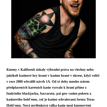
Kmeny v Kalifornii získaly výhradní práva na všechny nebo
jakékoli kasinové hry hrané v kasinu hrané v okrese, když voliči
v roce 2000 schválili návrh 1A. Od té doby mnoho státem
předplacených karetních kasin vyzvalo k hraní přímo z
funkčního blackjacku, baccaratu, pai gow casino pokeru a
kasinového hold'emu, což je kasino schvalovaná forma Texas
Hold'emu. Nová myšlenková válka kasin mezi kmenovými