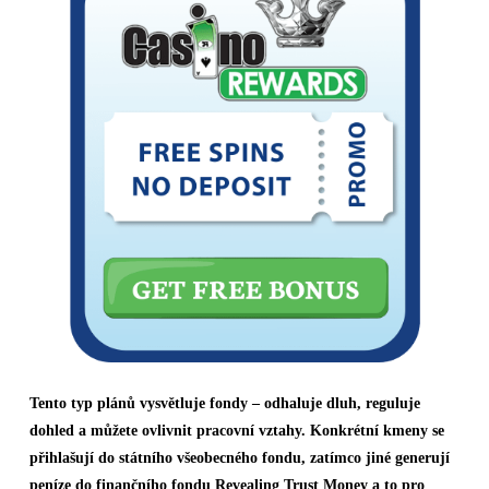
Tento typ plánů vysvětluje fondy – odhaluje dluh, reguluje
dohled a můžete ovlivnit pracovní vztahy. Konkrétní kmeny se
přihlašují do státního všeobecného fondu, zatímco jiné generují
peníze do finančního fondu Revealing Trust Money a to pro