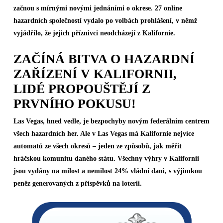
začnou s mírnými novými jednáními o okrese. 27 online
hazardních společností vydalo po volbách prohlášení, v němž
vyjádřilo, že jejich příznivci neodcházejí z Kalifornie.
ZAČÍNÁ BITVA O HAZARDNÍ
ZAŘÍZENÍ V KALIFORNII,
LIDÉ PROPOUŠTĚJÍ Z
PRVNÍHO POKUSU!
Las Vegas, hned vedle, je bezpochyby novým federálním centrem
všech hazardních her. Ale v Las Vegas má Kalifornie nejvíce
automatů ze všech okresů – jeden ze způsobů, jak měřit
hráčskou komunitu daného státu. Všechny výhry v Kalifornii
jsou vydány na milost a nemilost 24% vládní dani, s výjimkou
peněz generovaných z příspěvků na loterii.