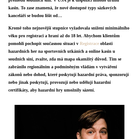
přehledu soudních síní. V USA je k dispozici mnoho druhů
kasin. To zase znamená, že nové dostupné typy sázkových
kanceláří se budou lišit od…
Kromě toho nejnovější stupnice vyžadovala snížení minimálního
věku pro registraci a hraní až do 18 let. Abychom klientům
pomohli pochopit současnou situaci v
Registrace
oblasti
hazardních her na sportovních utkáních a online kasin u
soudních síní, zvažte, zda má mapa okamžitý důvod. Tím se
zabránilo regionálním a podmíněným vládám v vytváření
zákonů nebo dohod, které poskytují hazardní práva, sponzorují
nebo jinak poskytují, provozují nebo udělují hazardní
certifikáty, aby hazardní hry umožnily sázení.