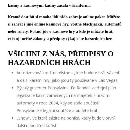
kasiny a kasinovými kasiny začala v Kalifornii.
Kromě dostihů si mnoho lidí rádo zahraje online poker. Můžete
si zahrát i jiné online kasinové hry, včetně blackjacku, automatů
nebo rulety. Pokud jde o kasinové hry a kde je můžete hrát,
existují určité zákony a předpisy týkající se hazardních her.
VŠICHNI Z NÁS, PŘEDPISY O
HAZARDNÍCH HRÁCH
Autorizovaná kreditní místnost, kde budete hrát sázení
a další karetní hry, jako jsou ty používané v Las Vegas.
Bývalý guvernér Pensylvánie Ed Rendell zveřejnil plán
legalizace kasin zaměřených na majetek s hracími
automaty v roce 2004, kdy se stala součástí
Pensylvánské legální soutěže a budete hrát.
„Show“, ve které sázíte na poníka, který bude v první,
další nebo třetí kořisti.