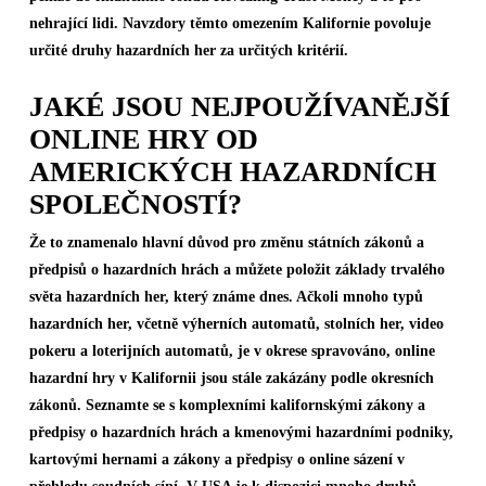
nehrající lidi. Navzdory těmto omezením Kalifornie povoluje
určité druhy hazardních her za určitých kritérií.
JAKÉ JSOU NEJPOUŽÍVANĚJŠÍ
ONLINE HRY OD
AMERICKÝCH HAZARDNÍCH
SPOLEČNOSTÍ?
Že to znamenalo hlavní důvod pro změnu státních zákonů a
předpisů o hazardních hrách a můžete položit základy trvalého
světa hazardních her, který známe dnes. Ačkoli mnoho typů
hazardních her, včetně výherních automatů, stolních her, video
pokeru a loterijních automatů, je v okrese spravováno, online
hazardní hry v Kalifornii jsou stále zakázány podle okresních
zákonů. Seznamte se s komplexními kalifornskými zákony a
předpisy o hazardních hrách a kmenovými hazardními podniky,
kartovými hernami a zákony a předpisy o online sázení v