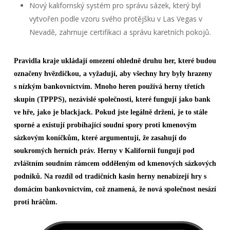
Nový kalifornský systém pro správu sázek, který byl
vytvořen podle vzoru svého protějšku v Las Vegas v
Nevadě, zahrnuje certifikaci a správu karetních pokojů.
Pravidla kraje ukládají omezení ohledně druhu her, které budou
označeny hvězdičkou, a vyžadují, aby všechny hry byly hrazeny
s nízkým bankovnictvím. Mnoho heren používá herny třetích
skupin (TPPPS), nezávislé společnosti, které fungují jako bank
ve hře, jako je blackjack. Pokud jste legálně drženi, je to stále
sporné a existují probíhající soudní spory proti kmenovým
sázkovým koníčkům, které argumentují, že zasahují do
soukromých herních práv. Herny v Kalifornii fungují pod
zvláštním soudním rámcem odděleným od kmenových sázkových
podniků. Na rozdíl od tradičních kasin herny nenabízejí hry s
domácím bankovnictvím, což znamená, že nová společnost nesází
proti hráčům.