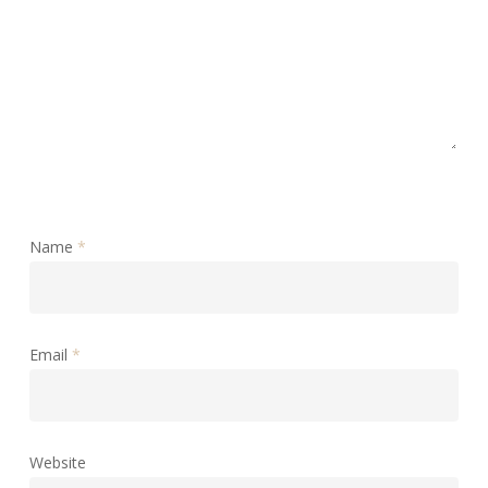
Name
*
Email
*
Website