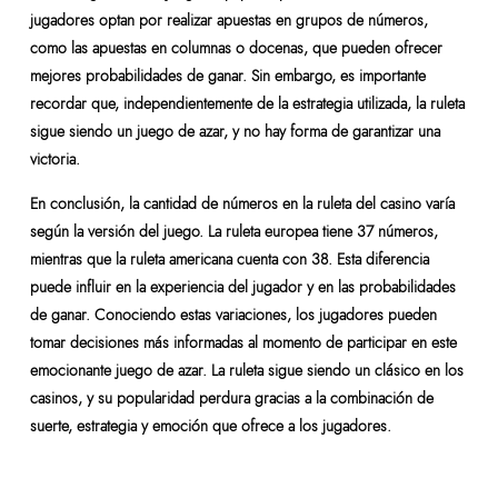
jugadores optan por realizar apuestas en grupos de números,
como las apuestas en columnas o docenas, que pueden ofrecer
mejores probabilidades de ganar. Sin embargo, es importante
recordar que, independientemente de la estrategia utilizada, la ruleta
sigue siendo un juego de azar, y no hay forma de garantizar una
victoria.
En conclusión, la cantidad de números en la ruleta del casino varía
según la versión del juego. La ruleta europea tiene 37 números,
mientras que la ruleta americana cuenta con 38. Esta diferencia
puede influir en la experiencia del jugador y en las probabilidades
de ganar. Conociendo estas variaciones, los jugadores pueden
tomar decisiones más informadas al momento de participar en este
emocionante juego de azar. La ruleta sigue siendo un clásico en los
casinos, y su popularidad perdura gracias a la combinación de
suerte, estrategia y emoción que ofrece a los jugadores.