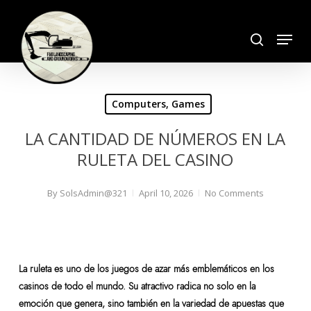
Skip
search
to
Menu
Close
main
Menu
content
Computers, Games
LA CANTIDAD DE NÚMEROS EN LA
RULETA DEL CASINO
By
SolsAdmin@321
April 10, 2026
No Comments
La ruleta es uno de los juegos de azar más emblemáticos en los
casinos de todo el mundo. Su atractivo radica no solo en la
emoción que genera, sino también en la variedad de apuestas que