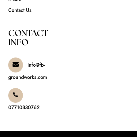
Contact Us
CONTACT
INFO
info@fb-
groundworks.com
07710830762