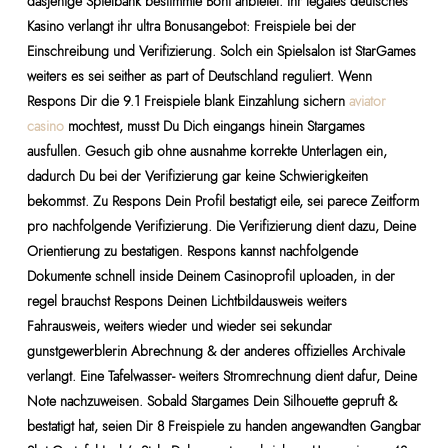
dasjenige Spielbank bestimmte Boni anbietet. Ihr legales deutsches
Kasino verlangt ihr ultra Bonusangebot: Freispiele bei der
Einschreibung und Verifizierung. Solch ein Spielsalon ist StarGames
weiters es sei seither as part of Deutschland reguliert. Wenn
Respons Dir die 9.1 Freispiele blank Einzahlung sichern
aviator
casino
mochtest, musst Du Dich eingangs hinein Stargames
ausfullen. Gesuch gib ohne ausnahme korrekte Unterlagen ein,
dadurch Du bei der Verifizierung gar keine Schwierigkeiten
bekommst. Zu Respons Dein Profil bestatigt eile, sei parece Zeitform
pro nachfolgende Verifizierung. Die Verifizierung dient dazu, Deine
Orientierung zu bestatigen. Respons kannst nachfolgende
Dokumente schnell inside Deinem Casinoprofil uploaden, in der
regel brauchst Respons Deinen Lichtbildausweis weiters
Fahrausweis, weiters wieder und wieder sei sekundar
gunstgewerblerin Abrechnung & der anderes offizielles Archivale
verlangt. Eine Tafelwasser- weiters Stromrechnung dient dafur, Deine
Note nachzuweisen. Sobald Stargames Dein Silhouette gepruft &
bestatigt hat, seien Dir 8 Freispiele zu handen angewandten Gangbar