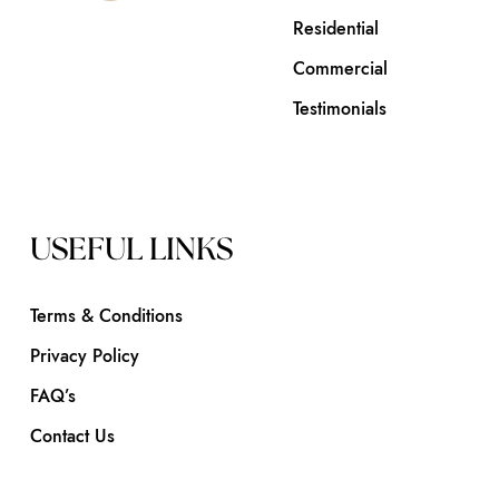
Residential
Commercial
Testimonials
USEFUL LINKS
Terms & Conditions
Privacy Policy
FAQ’s
Contact Us