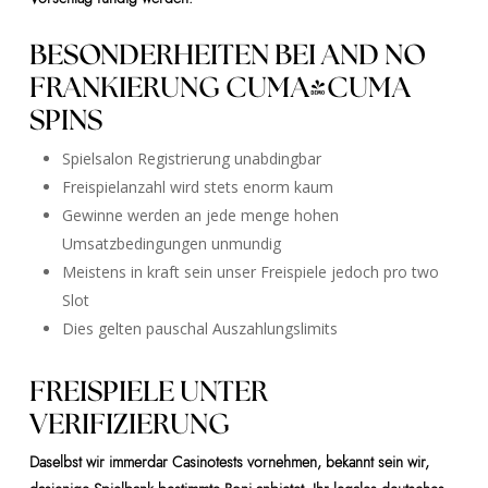
BESONDERHEITEN BEI AND NO
FRANKIERUNG CUMA-CUMA
SPINS
Spielsalon Registrierung unabdingbar
Freispielanzahl wird stets enorm kaum
Gewinne werden an jede menge hohen
Umsatzbedingungen unmundig
Meistens in kraft sein unser Freispiele jedoch pro two
Slot
Dies gelten pauschal Auszahlungslimits
FREISPIELE UNTER
VERIFIZIERUNG
Daselbst wir immerdar Casinotests vornehmen, bekannt sein wir,