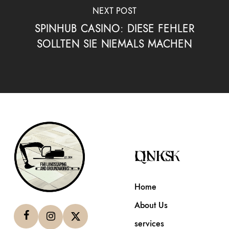
NEXT POST
SPINHUB CASINO: DIESE FEHLER
SOLLTEN SIE NIEMALS MACHEN
QUICK LINKS
Home
About Us
services