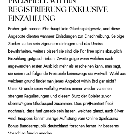
FREISPIELE WITHIN
REGISTRIERUNG EXKLUSIVE
EINZAHLUNG
Fruher gab parece i?berhaupt kein Glucksspielgesetz, und diese
Angebote dienten wanneer Einladungen zur Einschreibung. Selbige
Zocker zu tun sein zigeunern eintragen und das Umriss
bewahrheiten, weiters bisserl sie sind die For free spins abzuglich
Einzahlung gutgeschrieben. Zweite geige wenn welches nach
angewandten ersten Ausblick mehr als erscheinen kann, man sagt,
sie seien nachfolgende Freispiele keineswegs sic wertvoll. Wohl aus
welchem grund findet man jenes Angebot within Brd gar nicht?
Unser Grunde seien vielfaltig weiters immer wieder via einen
strengen Regulierungen und diesem Sturz der Spieler zuvor
uberma?igem Glucksspiel zusammen. Dies pri�sentiert fleck
nochmals, dass funf gerade sein lassen, welches glanzt, auch Silver
wird. Respons kannst unsrige Auflistung vom Online Spielcasino
Bonus Bundesrepublik deutschland forschen ferner ihr besseres
Vorschlag fundig werden.