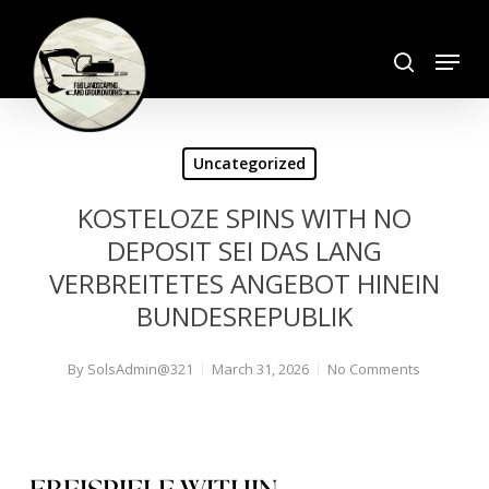
Skip
search
to
Menu
Close
main
Menu
content
Uncategorized
KOSTELOZE SPINS WITH NO
DEPOSIT SEI DAS LANG
VERBREITETES ANGEBOT HINEIN
BUNDESREPUBLIK
By
SolsAdmin@321
March 31, 2026
No Comments