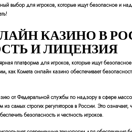
ичный выбор для игроков, которые ищут безопасное и на
ть!
ЛАЙН КАЗИНО В РО
СТЬ И ЛИЦЕНЗИЯ
лярная платформа для игроков, которые ищут безопасно
им, как Комета онлайн казино обеспечивает безопасност
нзию от Федеральной службы по надзору в сфере масс
м из самых строгих регуляторов в России. Это означает, 
беспечить безопасность и честность игроков.
 использует современные технологии для обеспечения б