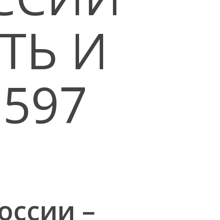
ТЬ И
597
оссии –