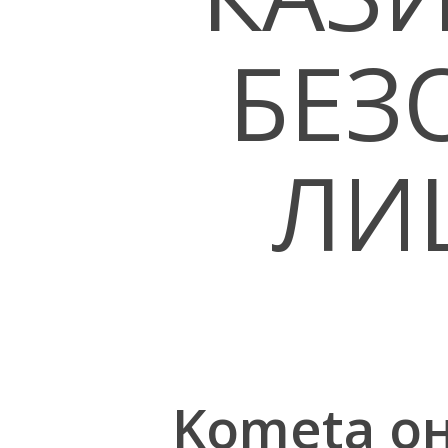
БЕЗ
ЛИ
Hit enter to search or ESC to close
Kometa он