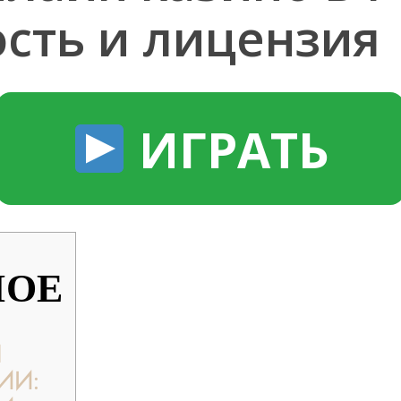
сть и лицензия
ИГРАТЬ
МОЕ
Н
ИИ: