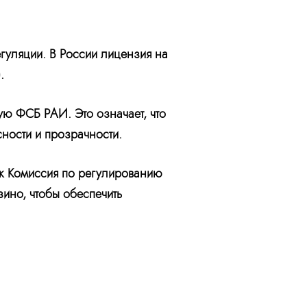
гуляции. В России лицензия на
.
ую ФСБ РАИ. Это означает, что
ности и прозрачности.
ак Комиссия по регулированию
зино, чтобы обеспечить