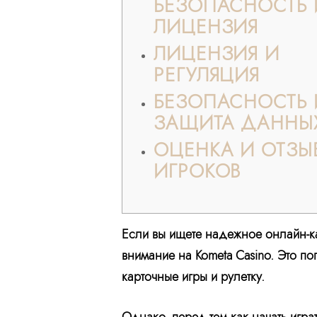
БЕЗОПАСНОСТЬ 
ЛИЦЕНЗИЯ
ЛИЦЕНЗИЯ И
РЕГУЛЯЦИЯ
БЕЗОПАСНОСТЬ 
ЗАЩИТА ДАННЫ
ОЦЕНКА И ОТЗЫ
ИГРОКОВ
Если вы ищете надежное онлайн-ка
внимание на Kometa Casino. Это по
карточные игры и рулетку.