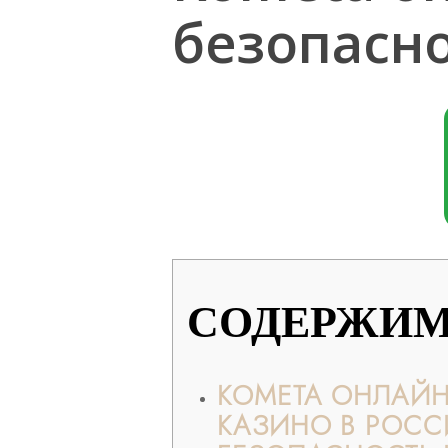
безопасно
СОДЕРЖИ
КОМЕТА ОНЛАЙ
КАЗИНО В РОСС