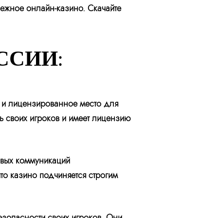
дежное онлайн-казино. Скачайте
ССИИ:
е и лицензированное место для
ь своих игроков и имеет лицензию
овых коммуникаций
что казино подчиняется строгим
езопасности своих игроков. Они