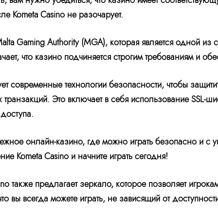
ть, вам нужно убедиться, что казино имеет соответству
ле Kometa Casino не разочарует.
alta Gaming Authority (MGA), которая является одной и
чает, что казино подчиняется строгим требованиям и обе
зует современные технологии безопасности, чтобы защит
 транзакций. Это включает в себя использование SSL-ш
доступа.
ежное онлайн-казино, где можно играть безопасно и с у
ие Kometa Casino и начните играть сегодня!
ino также предлагает зеркало, которое позволяет игрокам
что вы всегда можете играть, не зависящий от доступност