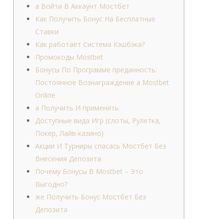
а Войти В Аккаунт Мостбет
Как Получить Бонус На Бесплатные
Ставки
Как работает Система Кэшбэка?
Промокоды Mostbet
Бонусы По Программе преданность:
Постоянное Вознаграждение а Mostbet
Online
а Получить И применять
Доступные вида Игр (слоты, Рулетка,
Покер, Лайв-казино)
Акции И Турниры спасась Мостбет Без
Внесения Депозита
Почему Бонусы В Mostbet – Это
Выгодно?
же Получить Бонус Мостбет Без
Депозита