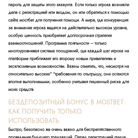
пароль для защиты этого аккаунта. Если только игрока возникли
дела с регистрацией или входом, он или обратиться к помощью
сайта мостбет для получения помощи. А мире, где конкуренция
за внимание игрока ведется на действительно высоком уровне,
особую ценность приобретает долгосрочная стратегия
взаимоотношений. Программа лояльности – только
многоуровневая система поощрений, где каждый шаг игрока на
платформе приближает его второму новым привилегиям и
эксклюзивным возможностям. Важны отметить, что, несмотря на
относительно высоких” “требования по отыгрышу, они остаются
вполне выполнимыми, особенно учитывая лишенный риска для
моих средств.
БЕЗДЕПОЗИТНЫЙ БОНУС В MOSTBET:
КАК ПОЛУЧИТЬ ТОЛЬКО
ИСПОЛЬЗОВАТЬ
Быстро, безопасно же очень важно для беспрепятственного
проведения будущего транзакций. Перед регистрацией лучше