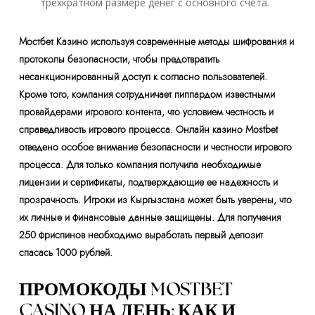
трехкратном размере денег с основного счета.
Мостбет Казино используя современные методы шифрования и
протоколы безопасности, чтобы предотвратить
несанкционированный доступ к согласно пользователей.
Кроме того, компания сотрудничает пиппардом известными
провайдерами игрового контента, что условием честность и
справедливость игрового процесса. Онлайн казино Mostbet
отведено особое внимание безопасности и честности игрового
процесса. Для только компания получила необходимые
лицензии и сертификаты, подтверждающие ее надежность и
прозрачность. Игроки из Кыргызстана может быть уверены, что
их личные и финансовые данные защищены. Для получения
250 фриспинов необходимо выработать первый депозит
спасась 1000 рублей.
ПРОМОКОДЫ MOSTBET
CASINO НА ДЕНЬ: КАК И