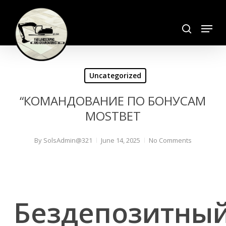
Skip
search
to
Menu
Close
main
Menu
content
Uncategorized
“КОМАНДОВАНИЕ ПО БОНУСАМ
MOSTBET
By
SolsAdmin@321
June 14, 2025
No Comments
Бездепозитны