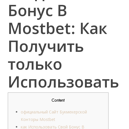
Бонус В
Mostbet: Как
Получить
только
Использовать
Content
официальный Сайт Букмекерской
Конторы Mostbet
как Использовать Свой Бонус В