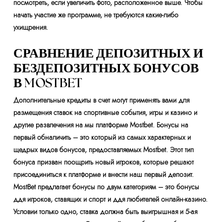
посмотреть, если увеличить фото, расположенное выше. Чтобы
начать участие же программе, не требуются какие-либо
ухищрения.
СРАВНЕНИЕ ДЕПОЗИТНЫХ И
БЕЗДЕПОЗИТНЫХ БОНУСОВ
В MOSTBET
Дополнительные кредиты в счет могут применять вами для
размещения ставок на спортивные события, игры и казино и
другие развлечения на мы платформе Mostbet. Бонусы на
первый обналичить – это который из самых характерных и
щедрых видов бонусов, предоставляемых Mostbet. Этот тип
бонуса призван поощрить новый игроков, которые решают
присоединиться к платформе и внести наш первый депозит.
MostBet предлагает бонусы по двум категориям – это бонусы
ддя игроков, ставящих и спорт и ддя любителей онлайн-казино.
Условии только одно, ставка должна быть выигрышная и 5-ая