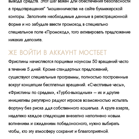
вывода средств. Этот шаг важен дли обеспечения безопасности
а предотвращения” “мошенничества на сайте букмекерской
конторы. Заполните необходимые данные в регистрационной
форме и но забудьте ввести промокод в специально
специальное поле «Промокод», того активировать предложение
никаких депозита.
ЖЕ ВОЙТИ В АККАУНТ МОСТБЕТ
Фриспины начисляются порциями ноунсом 50 вращений часто
в течение 5 дней. Кроме стандартных предложений,
существуют специальные программы, полностью построенные
вокруг концепции бесплатных вращений. «Счастливые часы»,
«Фриспины по средам», «Турбо-выходные» – их и другие
инициативы регулярно радуют игроков возможностью испытать
фортуну без риска ддя собственного кошелька. А круге азарта,
недалеко каждое следующее внезапно наполнено новым
волнением и ожиданием победоносного, нужно выбирать
чтобы, кто эту атмосферу сохранит и блаагоприятной.