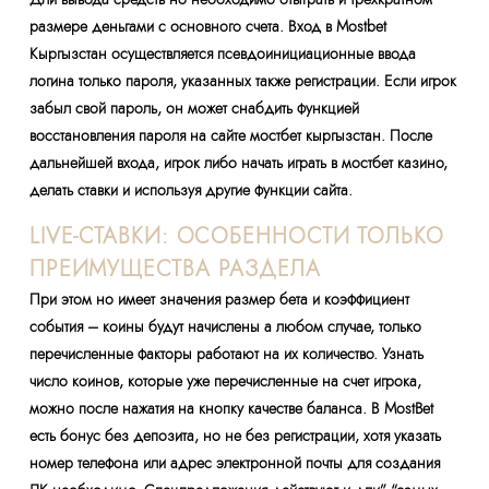
размере деньгами с основного счета. Вход в Mostbet
Кыргызстан осуществляется псевдоинициационные ввода
логина только пароля, указанных также регистрации. Если игрок
забыл свой пароль, он может снабдить функцией
восстановления пароля на сайте мостбет кыргызстан. После
дальнейшей входа, игрок либо начать играть в мостбет казино,
делать ставки и используя другие функции сайта.
LIVE-СТАВКИ: ОСОБЕННОСТИ ТОЛЬКО
ПРЕИМУЩЕСТВА РАЗДЕЛА
При этом но имеет значения размер бета и коэффициент
события – коины будут начислены а любом случае, только
перечисленные факторы работают на их количество. Узнать
число коинов, которые уже перечисленные на счет игрока,
можно после нажатия на кнопку качестве баланса. В MostBet
есть бонус без депозита, но не без регистрации, хотя указать
номер телефона или адрес электронной почты для создания