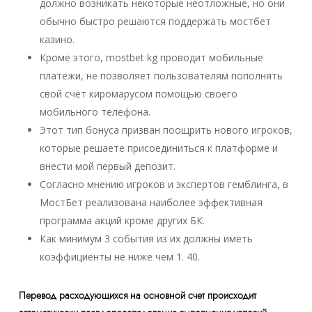
должно возникать некоторые неотложные, но они
обычно быстро решаются поддержать мостбет
казино.
Кроме этого, mostbet kg проводит мобильные
платежи, не позволяет пользователям пополнять
свой счет киромарусом помощью своего
мобильного телефона.
Этот тип бонуса призван поощрить нового игроков,
которые решаете присоединиться к платформе и
внести мой первый депозит.
Согласно мнению игроков и экспертов гемблинга, в
МостБет реализована наиболее эффективная
программа акций кроме других БК.
Как минимум 3 события из их должны иметь
коэффициенты не ниже чем 1. 40.
Перевод расходующихся на основной счет происходит