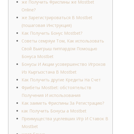
же Получить Фриспины же Mostbet
Online?
же Зарегистрироваться В Mostbet
(пошаговая Инструкция)
Как Получить Бонус Mostbet?
Советы семряуи Том, Как использовать
Свой Выигрыш пиппардом Помощью
Бонуса Mostbet
Бонусы И Акции усовершенство Игроков
Из Кыргызстана В Mostbet
Как Получить другие Кредиты На Счет
Фрибеты Mostbet: обстоятельств
Получения И использования
Как заиметь Фриспины За Регистрацию?
как Получить Бонусы а Mostbet
Преимущества уцелевших Игр И Ставок В
Mostbet