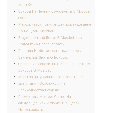
Мостбет?
Бонусы На Первый обналичить В Mostbet
Online
Максимизация Выигрышей: командование
По Бонусам Mostbet
Бездепозитный Бонус В Mostbet: Как
Получить а Использовать
Правила И обстоятельства, Которые
Вам нельзя Знать О Бонусах
Сравнение Депозитных И Бездепозитных
Бонусов В Mostbet
Меры защиту Данных Пользователей
Live-ставки: Особенности а
Преимущества Раздела
Промокоды Mostbet Casino На
следующее: Как И тюркеншанцпарк
Использовать