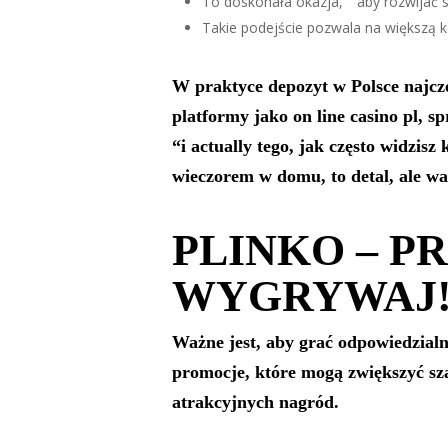
To doskonała okazja,” “aby rozwijać 
Takie podejście pozwala na większą 
W praktyce depozyt w Polsce najczę
platformy jako on line casino pl, s
“i actually tego, jak często widzisz
wieczorem w domu, to detal, ale wat
PLINKO – P
WYGRYWAJ
Ważne jest, aby grać odpowiedzialn
promocje, które mogą zwiększyć sza
atrakcyjnych nagród.