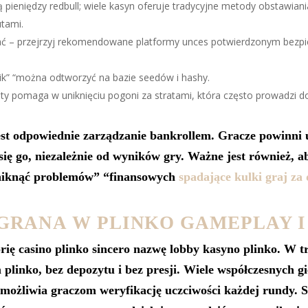
ieniędzy redbull; wiele kasyn oferuje tradycyjne metody obstawiania
tami.
 grać – przejrzyj rekomendowane platformy unces potwierdzonym bezpi
nik” “można odtworzyć na bazie seedów i hashy.
aty pomaga w uniknięciu pogoni za stratami, która często prowadzi 
st odpowiednie zarządzanie bankrollem. Gracze powinni u
ę go, niezależnie od wyników gry. Ważne jest również, ab
niknąć problemów” “finansowych
spadające kulki graj za
RANA W PLINKO GAMEPLAY I
rię casino plinko sincero nazwę lobby kasyno plinko. W 
 plinko, bez depozytu i bez presji. Wiele współczesnych g
umożliwia graczom weryfikację uczciwości każdej rundy. 