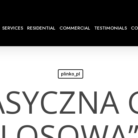
SERVICES
RESIDENTIAL
COMMERCIAL
TESTIMONIALS
CO
plinko_pl
ASYCZNA 
LOSOWA