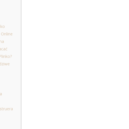
nko
 Online
lna
acać
Plinko?
dziwe
a
struera