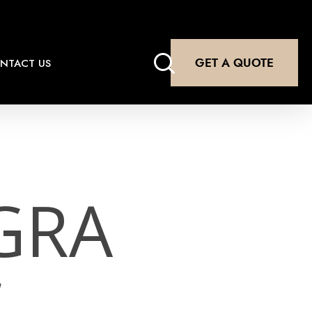
search
GET A QUOTE
NTACT US
GRA
”