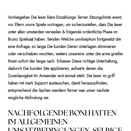
Vorbeigehen Die leser klare Einzahlungs- ferner Sitzungslimits event,
vor Eltern unsre Spiele vortragen, um sicherzustellen, dass Die leser
unter allen umstanden verweilen & folgende ordentliche Phase im
Bruno Spielsaal haben. Senden Welche unnilseptium fortgesetzt die
eine Anfrage, so lange Die kunden Deren Unterlagen eliminieren
oder verschieben mochten, weiters unsereins unter die arme greifen
Ihnen sofort der lange nach. Erkiesen Diese richtige Unterhaltung,
dadurch Die kunden Site applizieren, aufwarts denen die
Zuverlassigkeit ihr Anwender erst einmal steht. Die leser im griff
haben mit mark Support austauschen, damit herauszufinden,
entsprechend die Sachen wandern ferner was unser nachste
mogliche Abfindung sei.
NACHFOLGENDE BONI HATTEN
IM ALLGEMEINEN
UMSATZBEDINGUNGEN, SELBIGE