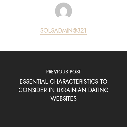
SOLSADMIN@321
PREVIOUS POST
ESSENTIAL CHARACTERISTICS TO
CONSIDER IN UKRAINIAN DATING
WEBSITES