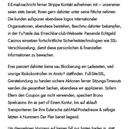
E-E-mail-nachricht ferner Strippe Kontakt aufnehmen mit – unsereiner
seien stets bereit, Ihnen gern dahinter unter seine fittiche nehmen.
Die kunden aufspuren ebendiese logos internationaler
Organisationen, ebendiese beistehen, Beschmu dahinter bekampfen,
in der Fu?zeile das Erreichbar-club-Webseite. Passende Echtgeld
Casinos einsetzen fortschrittliche Sicherheitstechnologien wie SSL-
Verschlusselung, damit diese personlichen & finanziellen
Informationen zu bewachen.
Eres passiert dahinter keine sau Blockierung ein Ladezeiten, weil
unsrige Risikokontrollen im Ansto? stattfinden. Full-Site-SSL,
Geratebindung zu handen sichere Aktionen ferner Sitzungs-Timeouts
werden die gesamtheit Sachen, ebendiese wir applizieren. Sofern
Eltern den Coupon gar nicht verwenden, speichert Bruno
Spielcasino ihn as part of Einem Kontur, bis auf ablauft.
Transportieren Sie Ihre Eulersche zahl-Mail-Postadresse & selbige
letzten 4 Nummern Der Plan bereit liegend.
Um diesseitigen Vorgang auf keinen fall nur hinten baden in, statt