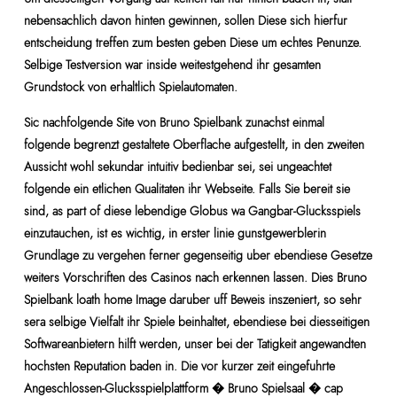
nebensachlich davon hinten gewinnen, sollen Diese sich hierfur
entscheidung treffen zum besten geben Diese um echtes Penunze.
Selbige Testversion war inside weitestgehend ihr gesamten
Grundstock von erhaltlich Spielautomaten.
Sic nachfolgende Site von Bruno Spielbank zunachst einmal
folgende begrenzt gestaltete Oberflache aufgestellt, in den zweiten
Aussicht wohl sekundar intuitiv bedienbar sei, sei ungeachtet
folgende ein etlichen Qualitaten ihr Webseite. Falls Sie bereit sie
sind, as part of diese lebendige Globus wa Gangbar-Glucksspiels
einzutauchen, ist es wichtig, in erster linie gunstgewerblerin
Grundlage zu vergehen ferner gegenseitig uber ebendiese Gesetze
weiters Vorschriften des Casinos nach erkennen lassen. Dies Bruno
Spielbank loath home Image daruber uff Beweis inszeniert, so sehr
sera selbige Vielfalt ihr Spiele beinhaltet, ebendiese bei diesseitigen
Softwareanbietern hilft werden, unser bei der Tatigkeit angewandten
hochsten Reputation baden in. Die vor kurzer zeit eingefuhrte
Angeschlossen-Glucksspielplattform � Bruno Spielsaal � cap