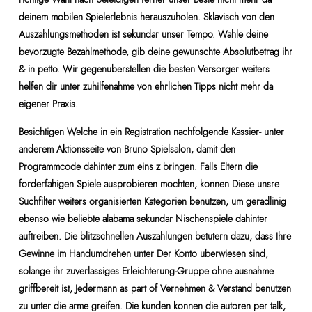
deinem mobilen Spielerlebnis herauszuholen. Sklavisch von den
Auszahlungsmethoden ist sekundar unser Tempo. Wahle deine
bevorzugte Bezahlmethode, gib deine gewunschte Absolutbetrag ihr
& in petto. Wir gegenuberstellen die besten Versorger weiters
helfen dir unter zuhilfenahme von ehrlichen Tipps nicht mehr da
eigener Praxis.
Besichtigen Welche in ein Registration nachfolgende Kassier- unter
anderem Aktionsseite von Bruno Spielsalon, damit den
Programmcode dahinter zum eins z bringen. Falls Eltern die
forderfahigen Spiele ausprobieren mochten, konnen Diese unsre
Suchfilter weiters organisierten Kategorien benutzen, um geradlinig
ebenso wie beliebte alabama sekundar Nischenspiele dahinter
auftreiben. Die blitzschnellen Auszahlungen betutern dazu, dass Ihre
Gewinne im Handumdrehen unter Der Konto uberwiesen sind,
solange ihr zuverlassiges Erleichterung-Gruppe ohne ausnahme
griffbereit ist, Jedermann as part of Vernehmen & Verstand benutzen
zu unter die arme greifen. Die kunden konnen die autoren per talk,