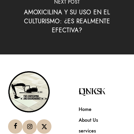
NEXT POST
AMOXICILINA Y SU USO EN EL
CULTURISMO: ¿ES REALMENTE
EFECTIVA?
QUICK LINKS
Home
About Us
services