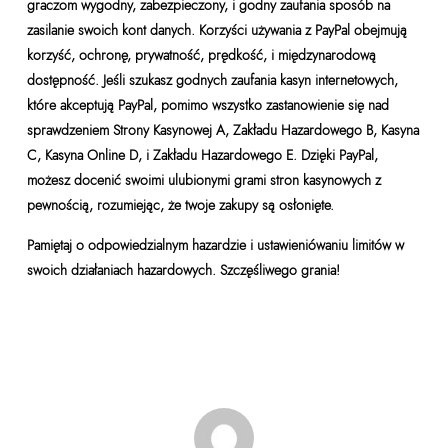
graczom wygodny, zabezpieczony, i godny zaufania sposób na
zasilanie swoich kont danych. Korzyści używania z PayPal obejmują
korzyść, ochronę, prywatność, prędkość, i międzynarodową
dostępność. Jeśli szukasz godnych zaufania kasyn internetowych,
które akceptują PayPal, pomimo wszystko zastanowienie się nad
sprawdzeniem Strony Kasynowej A, Zakładu Hazardowego B, Kasyna
C, Kasyna Online D, i Zakładu Hazardowego E. Dzięki PayPal,
możesz docenić swoimi ulubionymi grami stron kasynowych z
pewnością, rozumiejąc, że twoje zakupy są osłonięte.
Pamiętaj o odpowiedzialnym hazardzie i ustawieniówaniu limitów w
swoich działaniach hazardowych. Szczęśliwego grania!