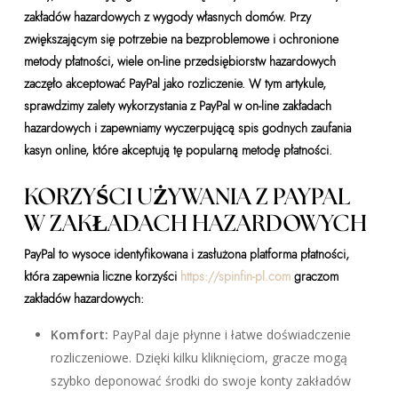
zakładów hazardowych z wygody własnych domów. Przy
zwiększającym się potrzebie na bezproblemowe i ochronione
metody płatności, wiele on-line przedsiębiorstw hazardowych
zaczęło akceptować PayPal jako rozliczenie. W tym artykule,
sprawdzimy zalety wykorzystania z PayPal w on-line zakładach
hazardowych i zapewniamy wyczerpującą spis godnych zaufania
kasyn online, które akceptują tę popularną metodę płatności.
KORZYŚCI UŻYWANIA Z PAYPAL
W ZAKŁADACH HAZARDOWYCH
PayPal to wysoce identyfikowana i zasłużona platforma płatności,
która zapewnia liczne korzyści
https://spinfin-pl.com
graczom
zakładów hazardowych:
Komfort:
PayPal daje płynne i łatwe doświadczenie
rozliczeniowe. Dzięki kilku kliknięciom, gracze mogą
szybko deponować środki do swoje konty zakładów