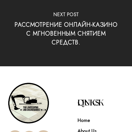
NEXT POST
РАССМОТРЕНИЕ ОНЛАЙН-КАЗИНО
С МГНОВЕННЫМ СНЯТИЕМ
СРЕДСТВ.
QUICK LINKS
Home
About Us