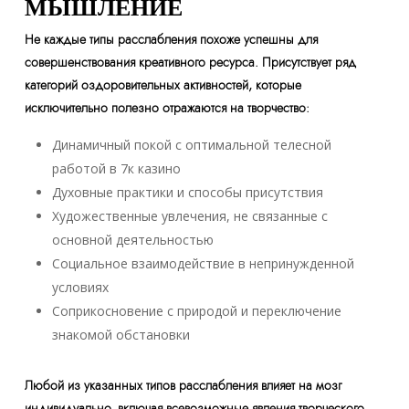
МЫШЛЕНИЕ
Не каждые типы расслабления похоже успешны для
совершенствования креативного ресурса. Присутствует ряд
категорий оздоровительных активностей, которые
исключительно полезно отражаются на творчество:
Динамичный покой с оптимальной телесной
работой в 7к казино
Духовные практики и способы присутствия
Художественные увлечения, не связанные с
основной деятельностью
Социальное взаимодействие в непринужденной
условиях
Соприкосновение с природой и переключение
знакомой обстановки
Любой из указанных типов расслабления влияет на мозг
индивидуально, включая всевозможные явления творческого