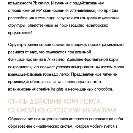
возможности 7k casino. Изучения с задействованием
операционной МР сканирования устанавливают, что при фаз
расслабления в сознании запускаются конкретные мозговые
структуры, ответственные за производство новаторских
предложений.
Структуры деятельности сознания в период отдыха радикально
разнятся от этих, что отмечаются при активной
функционировании в 7к казино. Действие фронтальной коры
сокращается, что создает условия альтернативным частям мозга
взаимодействовать гораздо легко. Представленное явление
производит обстоятельства для непосредственного
возникновения creative insights и неожиданных способов.
СТИЛЬ ДЕЙСТВИЯ КОМПЛЕКСА
СПОКОЙНОГО СОСТОЯНИЯ РАЗУМА
Образование покоящегося стиля интеллекта составляет из себя
образование синаптических систем, которая мобилизуется в