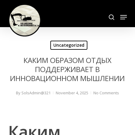
Skip
search
to
Menu
Close
main
Menu
content
Uncategorized
КАКИМ ОБРАЗОМ ОТДЫХ
ПОДДЕРЖИВАЕТ В
ИННОВАЦИОННОМ МЫШЛЕНИИ
By
SolsAdmin@321
November 4, 2025
No Comments
Каким