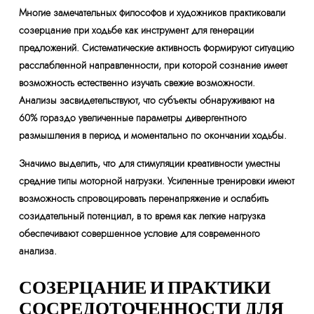
Многие замечательных философов и художников практиковали
созерцание при ходьбе как инструмент для генерации
предложений. Систематические активность формируют ситуацию
расслабленной направленности, при которой сознание имеет
возможность естественно изучать свежие возможности.
Анализы засвидетельствуют, что субъекты обнаруживают на
60% гораздо увеличенные параметры дивергентного
размышления в период и моментально по окончании ходьбы.
Значимо выделить, что для стимуляции креативности уместны
средние типы моторной нагрузки. Усиленные тренировки имеют
возможность спровоцировать перенапряжение и ослабить
созидательный потенциал, в то время как легкие нагрузка
обеспечивают совершенное условие для современного
анализа.
СОЗЕРЦАНИЕ И ПРАКТИКИ
СОСРЕДОТОЧЕННОСТИ ДЛЯ