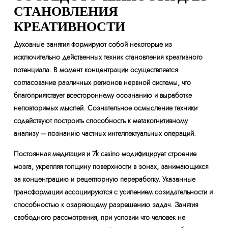
СТАНОВЛЕНИЯ
КРЕАТИВНОСТИ
Духовные занятия формируют собой некоторые из
исключительно действенных техник становления креативного
потенциала. В момент концентрации осуществляется
согласование различных регионов нервной системы, что
благоприятствует всестороннему осознанию и выработке
неповторимых мыслей. Сознательное осмысление техники
содействуют построить способность к метакогнитивному
анализу – познанию частных интеллектуальных операций.
Постоянная медитация и 7k casino модифицирует строение
мозга, укрепляя толщину поверхности в зонах, занимающихся
за концентрацию и рецепторную переработку. Указанные
трансформации ассоциируются с усилением созидательности и
способностью к озаряющему разрешению задач. Занятия
свободного рассмотрения, при условии что человек не