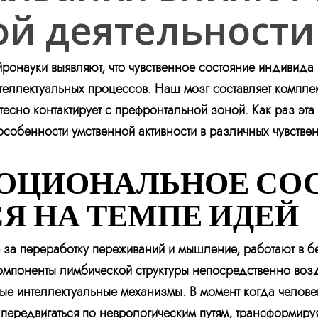
ой деятельности
йронауки выявляют, что чувственное состояние индивида
нтеллектуальных процессов. Наш мозг составляет компл
 тесно контактирует с префронтальной зоной. Как раз эт
особенности умственной активности в различных чувстве
МОЦИОНАЛЬНОЕ СО
Я НА ТЕМПЕ ИДЕЙ
 за переработку переживаний и мышление, работают в б
омпоненты лимбической структуры непосредственно возд
ные интеллектуальные механизмы. В момент когда челов
передвигаться по неврологическим путям, трансформируя