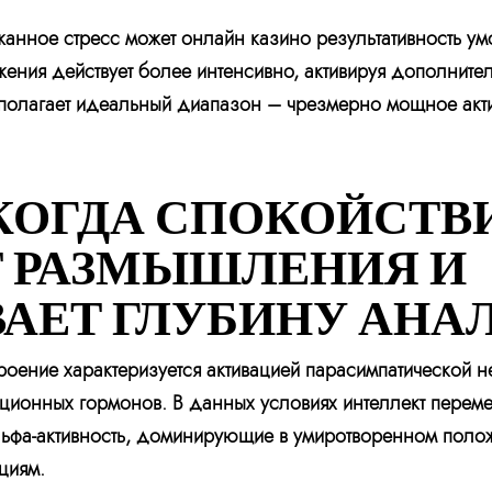
анное стресс может онлайн казино результативность умс
ения действует более интенсивно, активируя дополните
асполагает идеальный диапазон – чрезмерно мощное акти
КОГДА СПОКОЙСТВ
 РАЗМЫШЛЕНИЯ И
АЕТ ГЛУБИНУ АНА
оение характеризуется активацией парасимпатической н
ционных гормонов. В данных условиях интеллект перем
льфа-активность, доминирующие в умиротворенном поло
циям.