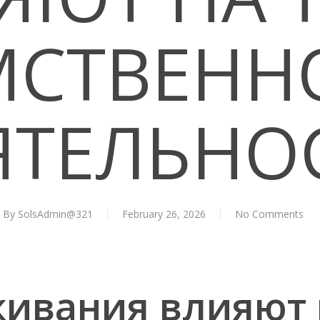
МСТВЕНН
ЯТЕЛЬНО
By
SolsAdmin@321
February 26, 2026
No Comments
живания влияют 