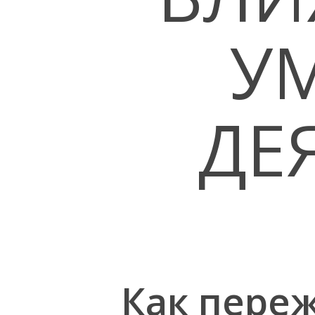
У
ДЕ
Hit enter to search or ESC to close
Как пере