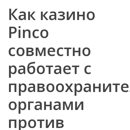
Как казино
Pinco
совместно
работает с
правоохранит
органами
против