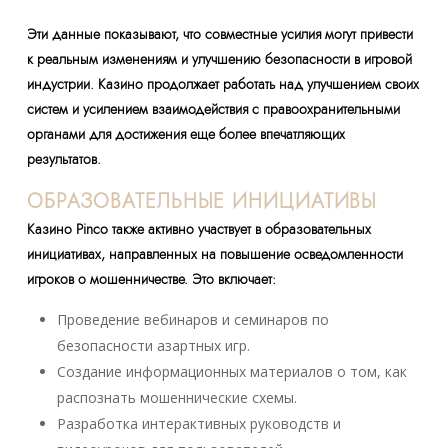
Эти данные показывают, что совместные усилия могут привести
к реальным изменениям и улучшению безопасности в игровой
индустрии. Казино продолжает работать над улучшением своих
систем и усилением взаимодействия с правоохранительными
органами для достижения еще более впечатляющих
результатов.
ОБРАЗОВАТЕЛЬНЫЕ ИНИЦИАТИВЫ
Казино Pinco также активно участвует в образовательных
инициативах, направленных на повышение осведомленности
игроков о мошенничестве. Это включает:
Проведение вебинаров и семинаров по
безопасности азартных игр.
Создание информационных материалов о том, как
распознать мошеннические схемы.
Разработка интерактивных руководств и