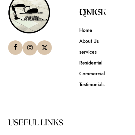
QUICK LINKS
Home
About Us
services
Residential
Commercial
Testimonials
USEFUL LINKS