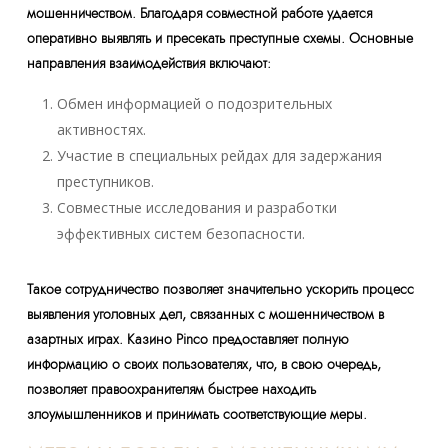
мошенничеством. Благодаря совместной работе удается
оперативно выявлять и пресекать преступные схемы. Основные
направления взаимодействия включают:
Обмен информацией о подозрительных
активностях.
Участие в специальных рейдах для задержания
преступников.
Совместные исследования и разработки
эффективных систем безопасности.
Такое сотрудничество позволяет значительно ускорить процесс
выявления уголовных дел, связанных с мошенничеством в
азартных играх. Казино Pinco предоставляет полную
информацию о своих пользователях, что, в свою очередь,
позволяет правоохранителям быстрее находить
злоумышленников и принимать соответствующие меры.