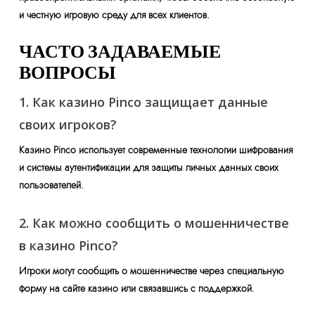
и честную игровую среду для всех клиентов.
ЧАСТО ЗАДАВАЕМЫЕ
ВОПРОСЫ
1. Как казино Pinco защищает данные
своих игроков?
Казино Pinco использует современные технологии шифрования
и системы аутентификации для защиты личных данных своих
пользователей.
2. Как можно сообщить о мошенничестве
в казино Pinco?
Игроки могут сообщить о мошенничестве через специальную
форму на сайте казино или связавшись с поддержкой.