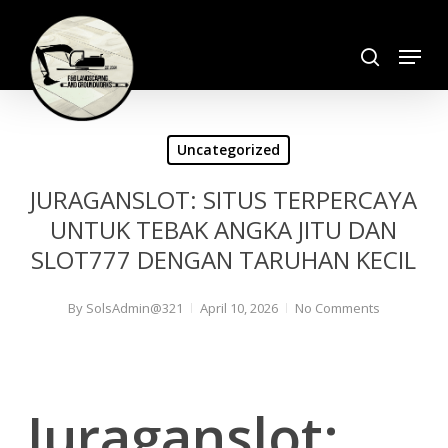
Skip
search
to
Menu
Close
main
Menu
content
Uncategorized
JURAGANSLOT: SITUS TERPERCAYA
UNTUK TEBAK ANGKA JITU DAN
SLOT777 DENGAN TARUHAN KECIL
By
SolsAdmin@321
April 10, 2026
No Comments
Juraganslot: