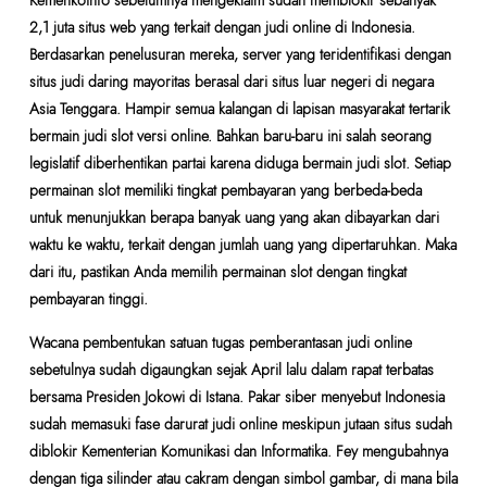
Kemenkoinfo sebelumnya mengeklaim sudah memblokir sebanyak
2,1 juta situs web yang terkait dengan judi online di Indonesia.
Berdasarkan penelusuran mereka, server yang teridentifikasi dengan
situs judi daring mayoritas berasal dari situs luar negeri di negara
Asia Tenggara. Hampir semua kalangan di lapisan masyarakat tertarik
bermain judi slot versi online. Bahkan baru-baru ini salah seorang
legislatif diberhentikan partai karena diduga bermain judi slot. Setiap
permainan slot memiliki tingkat pembayaran yang berbeda-beda
untuk menunjukkan berapa banyak uang yang akan dibayarkan dari
waktu ke waktu, terkait dengan jumlah uang yang dipertaruhkan. Maka
dari itu, pastikan Anda memilih permainan slot dengan tingkat
pembayaran tinggi.
Wacana pembentukan satuan tugas pemberantasan judi online
sebetulnya sudah digaungkan sejak April lalu dalam rapat terbatas
bersama Presiden Jokowi di Istana. Pakar siber menyebut Indonesia
sudah memasuki fase darurat judi online meskipun jutaan situs sudah
diblokir Kementerian Komunikasi dan Informatika. Fey mengubahnya
dengan tiga silinder atau cakram dengan simbol gambar, di mana bila