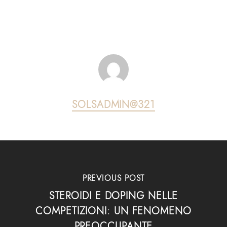
SOLSADMIN@321
PREVIOUS POST
STEROIDI E DOPING NELLE
COMPETIZIONI: UN FENOMENO
PREOCCUPANTE