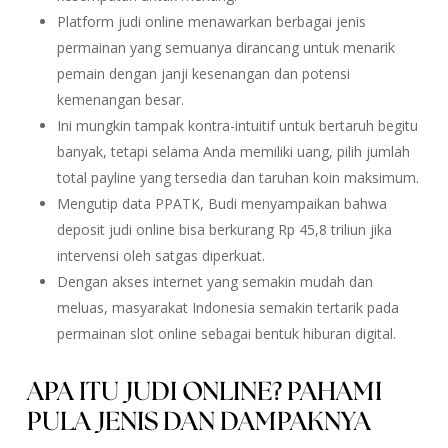
Platform judi online menawarkan berbagai jenis
permainan yang semuanya dirancang untuk menarik
pemain dengan janji kesenangan dan potensi
kemenangan besar.
Ini mungkin tampak kontra-intuitif untuk bertaruh begitu
banyak, tetapi selama Anda memiliki uang, pilih jumlah
total payline yang tersedia dan taruhan koin maksimum.
Mengutip data PPATK, Budi menyampaikan bahwa
deposit judi online bisa berkurang Rp 45,8 triliun jika
intervensi oleh satgas diperkuat.
Dengan akses internet yang semakin mudah dan
meluas, masyarakat Indonesia semakin tertarik pada
permainan slot online sebagai bentuk hiburan digital.
APA ITU JUDI ONLINE? PAHAMI
PULA JENIS DAN DAMPAKNYA