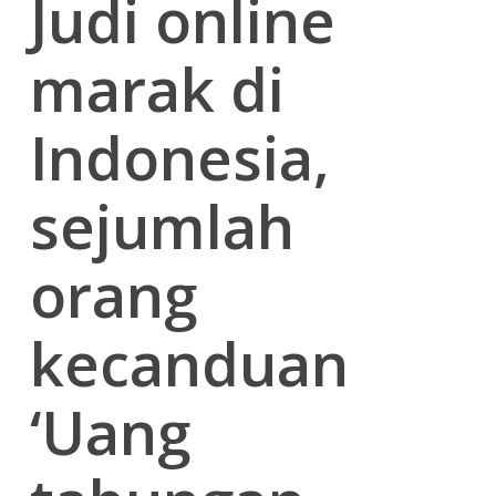
Judi online
marak di
Indonesia,
sejumlah
orang
kecanduan
‘Uang