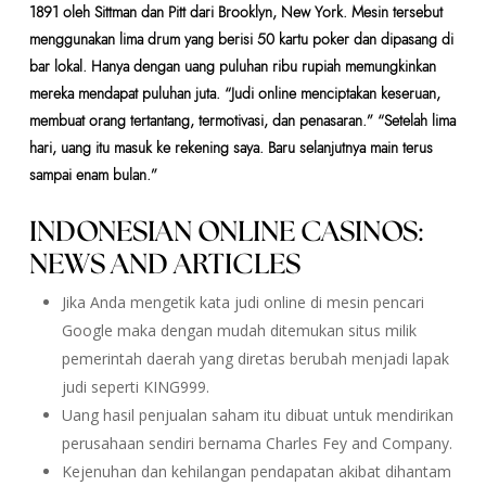
1891 oleh Sittman dan Pitt dari Brooklyn, New York. Mesin tersebut
menggunakan lima drum yang berisi 50 kartu poker dan dipasang di
bar lokal. Hanya dengan uang puluhan ribu rupiah memungkinkan
mereka mendapat puluhan juta. “Judi online menciptakan keseruan,
membuat orang tertantang, termotivasi, dan penasaran.” “Setelah lima
hari, uang itu masuk ke rekening saya. Baru selanjutnya main terus
sampai enam bulan.”
INDONESIAN ONLINE CASINOS:
NEWS AND ARTICLES
Jika Anda mengetik kata judi online di mesin pencari
Google maka dengan mudah ditemukan situs milik
pemerintah daerah yang diretas berubah menjadi lapak
judi seperti KING999.
Uang hasil penjualan saham itu dibuat untuk mendirikan
perusahaan sendiri bernama Charles Fey and Company.
Kejenuhan dan kehilangan pendapatan akibat dihantam