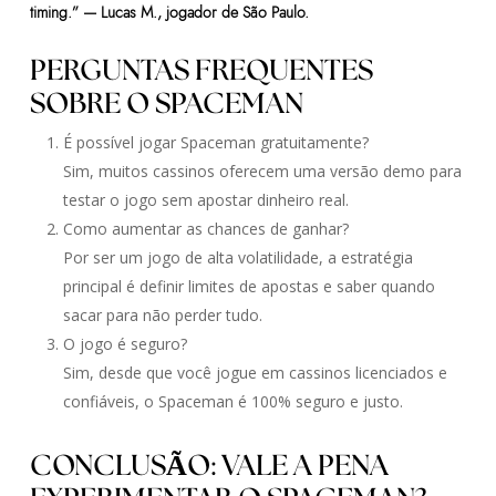
timing.” — Lucas M., jogador de São Paulo.
PERGUNTAS FREQUENTES
SOBRE O SPACEMAN
É possível jogar Spaceman gratuitamente?
Sim, muitos cassinos oferecem uma versão demo para
testar o jogo sem apostar dinheiro real.
Como aumentar as chances de ganhar?
Por ser um jogo de alta volatilidade, a estratégia
principal é definir limites de apostas e saber quando
sacar para não perder tudo.
O jogo é seguro?
Sim, desde que você jogue em cassinos licenciados e
confiáveis, o Spaceman é 100% seguro e justo.
CONCLUSÃO: VALE A PENA