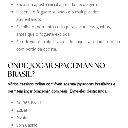
Faça sua aposta inicial antes da decolagem;
Observe o foguete subindo e o multiplicador
aumentando;
Escolha o momento certo para sacar seus ganhos,
antes que o foguete exploda;
Se o foguete explodir antes do saque, a rodada termina
com perda da aposta.
ONDE JOGAR SPACEMAN NO
BRASIL?
Vários cassinos online confiáveis aceitam jogadores brasileiros e
permitem jogar Spaceman com reais. Entre eles destacamos:
Bet365 Brasil
22Bet
Rivalo
Spin Casino