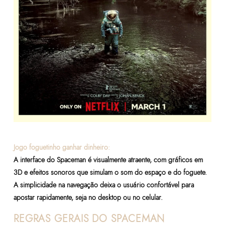
Jogo foguetinho ganhar dinheiro:
A interface do Spaceman é visualmente atraente, com gráficos em
3D e efeitos sonoros que simulam o som do espaço e do foguete.
A simplicidade na navegação deixa o usuário confortável para
apostar rapidamente, seja no desktop ou no celular.
REGRAS GERAIS DO SPACEMAN