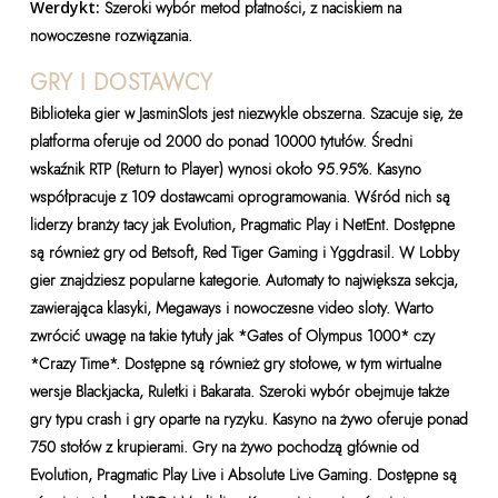
Werdykt:
Szeroki wybór metod płatności, z naciskiem na
nowoczesne rozwiązania.
GRY I DOSTAWCY
Biblioteka gier w JasminSlots jest niezwykle obszerna. Szacuje się, że
platforma oferuje od 2000 do ponad 10000 tytułów. Średni
wskaźnik RTP (Return to Player) wynosi około 95.95%. Kasyno
współpracuje z 109 dostawcami oprogramowania. Wśród nich są
liderzy branży tacy jak Evolution, Pragmatic Play i NetEnt. Dostępne
są również gry od Betsoft, Red Tiger Gaming i Yggdrasil. W Lobby
gier znajdziesz popularne kategorie. Automaty to największa sekcja,
zawierająca klasyki, Megaways i nowoczesne video sloty. Warto
zwrócić uwagę na takie tytuły jak *Gates of Olympus 1000* czy
*Crazy Time*. Dostępne są również gry stołowe, w tym wirtualne
wersje Blackjacka, Ruletki i Bakarata. Szeroki wybór obejmuje także
gry typu crash i gry oparte na ryzyku. Kasyno na żywo oferuje ponad
750 stołów z krupierami. Gry na żywo pochodzą głównie od
Evolution, Pragmatic Play Live i Absolute Live Gaming. Dostępne są