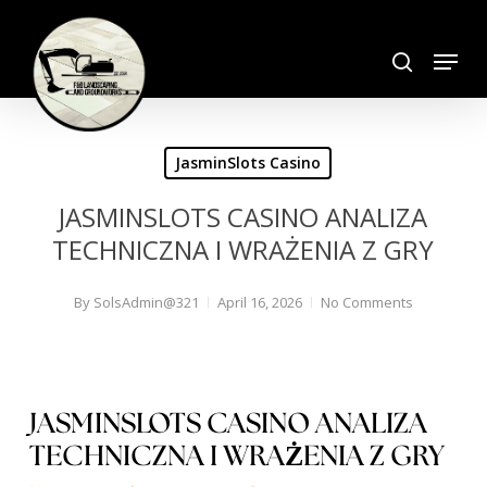
Skip
search
to
Menu
Close
main
Menu
content
JasminSlots Casino
JASMINSLOTS CASINO ANALIZA
TECHNICZNA I WRAŻENIA Z GRY
By
SolsAdmin@321
April 16, 2026
No Comments
JASMINSLOTS CASINO ANALIZA
TECHNICZNA I WRAŻENIA Z GRY