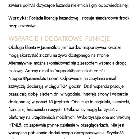
zawiera polityki dotyczące hazardu nieletnich i gry odpowiedzialnej.
Werdykt:
Posiada licencję hazardową i stosuje standardowe środki
bezpieczeństwa.
WSPARCIE I DODATKOWE FUNKCJE
Obsługa klienta w JasminSlots jest bardzo responsywna. Gracze
mogą skorzystać z czatu na żywo dostępnego na stronie.
Alternatywnie, można skontaktować się z zespołem wsparcia drogą
mailową. Adresy e-mail to `support@jasminslots.com` i
`support@jasminslots1.com`. Odpowiedzi na zapytania e-mail
zazwyczaj docierają w ciągu 1-24 godzin. Dział wsparcia pracuje
przez całą dobę, siedem dni w tygodniu. Interfejs strony i wsparcie
dostępne są w ponad 15 językach. Obejmuje to angielski, niemiecki,
francuski, hiszpański i rosyjski. Użytkownicy mogą korzystać z
platformy na urządzeniach mobilnych. Wykorzystuje ona architekturę
HTML5, co zapewnia płynne działanie w przeglądarkach. Nie jest
wymagane pobieranie dodatkowego oprogramowania. Szybkość