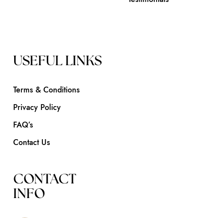
USEFUL LINKS
Terms & Conditions
Privacy Policy
FAQ’s
Contact Us
CONTACT
INFO