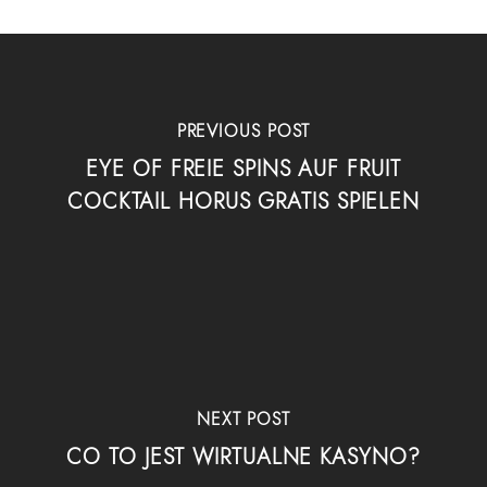
PREVIOUS POST
EYE OF FREIE SPINS AUF FRUIT
COCKTAIL HORUS GRATIS SPIELEN
NEXT POST
CO TO JEST WIRTUALNE KASYNO?