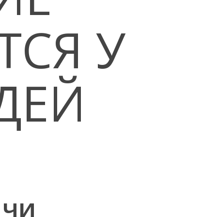
ТСЯ У
ДЕЙ
ачи