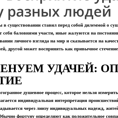
у разных людей
в существовании ставил перед собой дилеммой о сущн
т себя баловнями участи, иные жалуются на постоян
вании личного взгляда на мир и сказывается на качес
чей, другой может воспринять как привычное стечение
ЕНУЕМ УДАЧЕЙ: О
ТИЕ
огогранное душевное процесс, которое нельзя измери
лагается индивидуальная интерпретация происшествий
ладывается через линзу индивидуальных надежд, жите
Обычно фортуну определяют как положительное совпа