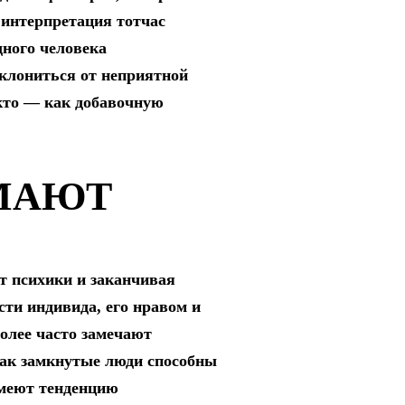
 интерпретация тотчас
дного человека
уклониться от неприятной
екто — как добавочную
МАЮТ
т психики и заканчивая
ти индивида, его нравом и
лее часто замечают
как замкнутые люди способны
имеют тенденцию