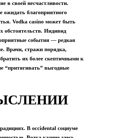
е в своей несчастливости.
ве ожидать благоприятного
тья. Vodka casino может быть
ых обстоятельств. Индивид
агоприятные события — редкая
е. Врачи, стражи порядка,
братить их более скептичными к
ие “притягивать” выгодные
МЫСЛЕНИИ
адициях. В occidental социуме
нностью. Водка казино здесь