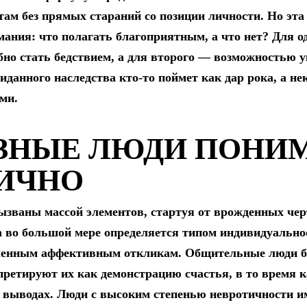
ам без прямых стараний со позиции личности. Но эта
мания: что полагать благоприятным, а что нет? Для о
бно стать бедствием, а для второго — возможностью 
данного наследства кто-то поймет как дар рока, а н
ами.
АЗНЫЕ ЛЮДИ ПОНИ
ЛИЧНО
ызваны массой элементов, стартуя от врожденных чер
а во большой мере определяется типом индивидуальнос
ленным аффективным откликам. Общительные люди бо
ретируют их как демонстрацию счастья, в то время 
 выводах. Люди с высоким степенью невротичности 