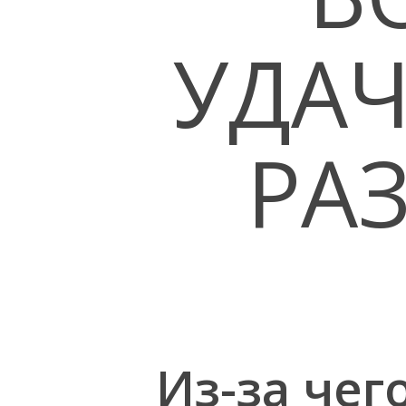
УДАЧ
РА
Hit enter to search or ESC to close
Из-за чег