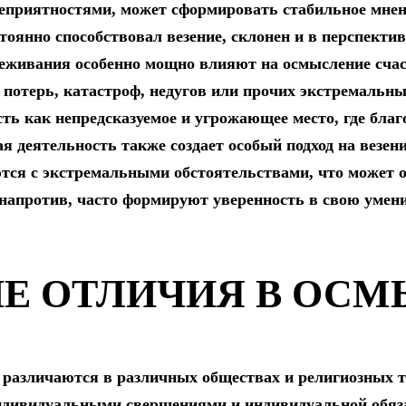
неприятностями, может сформировать стабильное мнени
стоянно способствовал везение, склонен и в перспекти
реживания особенно мощно влияют на осмысление счас
 потерь, катастроф, недугов или прочих экстремальн
сть как непредсказуемое и угрожающее место, где бл
 деятельность также создает особый подход на везени
тся с экстремальными обстоятельствами, что может о
напротив, часто формируют уверенность в свою умен
Е ОТЛИЧИЯ В ОС
различаются в различных обществах и религиозных тр
индивидуальными свершениями и индивидуальной обяза