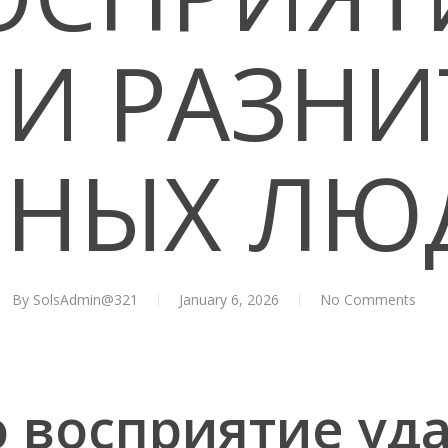
И РАЗНИ
ЗНЫХ ЛЮ
By
SolsAdmin@321
January 6, 2026
No Comments
о восприятие уд