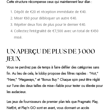
Cette structure récompense ceux qui maintiennent leur élan :
Dépôt de €20 et réception immédiate de €40.
Miser €60 pour débloquer un autre €40.
Répéter deux fois de plus pour le dernier €40.
Collectez l’intégralité de €7,500 avec un total de €450
misé.
UN APERÇU DE PLUS DE 3 000
JEUX
Vous ne perdrez pas de temps à faire défiler des catégories sans
fin. Au lieu de cela, le lobby propose des filtres rapides : “Hot,”
“New,” “Megaways,” et “Bonus Buy.” Chaque spin peut être réglé
sur l’une des deux tailles de mise—faible pour tester ou élevée pour
les audacieux.
Les jeux de fournisseurs de premier plan tels que Pragmatic Play,
NetEnt, et Play’n GO sont en avant, vous donnant un accès