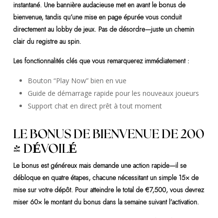
instantané. Une bannière audacieuse met en avant le bonus de
bienvenue, tandis qu’une mise en page épurée vous conduit
directement au lobby de jeux. Pas de désordre—juste un chemin
clair du registre au spin.
Les fonctionnalités clés que vous remarquerez immédiatement :
Bouton “Play Now” bien en vue
Guide de démarrage rapide pour les nouveaux joueurs
Support chat en direct prêt à tout moment
LE BONUS DE BIENVENUE DE 200
% DÉVOILÉ
Le bonus est généreux mais demande une action rapide—il se
débloque en quatre étapes, chacune nécessitant un simple 15× de
mise sur votre dépôt. Pour atteindre le total de €7,500, vous devrez
miser 60× le montant du bonus dans la semaine suivant l’activation.