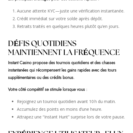
Aucune attente KYC—juste une vérification instantanée.
Crédit immédiat sur votre solde après dépôt.
Retraits traités en quelques heures plutôt qu’en jours.
DÉFIS QUOTIDIENS
MAINTIENNENT LA FRÉQUENCE
Instant Casino propose des tournois quotidiens et des chasses
instantanées qui récompensent les gains rapides avec des tours
supplémentaires ou des crédits bonus.
Votre côté compétitif se stimule lorsque vous :
Rejoignez un tournoi quotidien avant 10 h du matin.
Accumulez des points en moins d’une heure.
Attrapez une “Instant Hunt” surprise lors de votre pause.