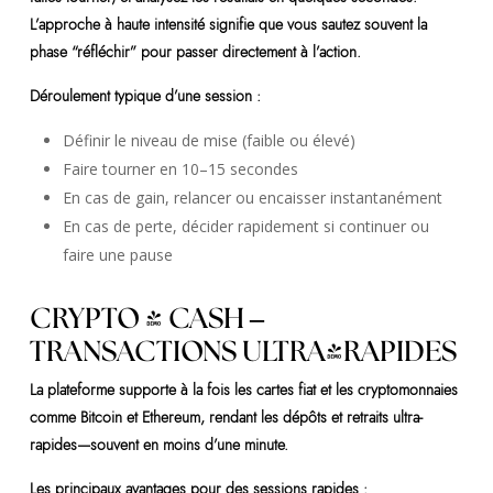
L’approche à haute intensité signifie que vous sautez souvent la
phase “réfléchir” pour passer directement à l’action.
Déroulement typique d’une session :
Définir le niveau de mise (faible ou élevé)
Faire tourner en 10–15 secondes
En cas de gain, relancer ou encaisser instantanément
En cas de perte, décider rapidement si continuer ou
faire une pause
CRYPTO & CASH –
TRANSACTIONS ULTRA-RAPIDES
La plateforme supporte à la fois les cartes fiat et les cryptomonnaies
comme Bitcoin et Ethereum, rendant les dépôts et retraits ultra-
rapides—souvent en moins d’une minute.
Les principaux avantages pour des sessions rapides :