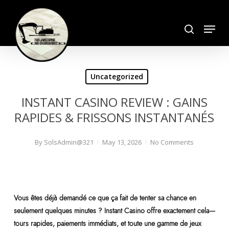
Skip
search
to
Menu
Close
main
Menu
content
Uncategorized
INSTANT CASINO REVIEW : GAINS
RAPIDES & FRISSONS INSTANTANÉS
By
SolsAdmin@321
May 13, 2026
No Comments
Vous êtes déjà demandé ce que ça fait de tenter sa chance en
seulement quelques minutes ? Instant Casino offre exactement cela—
tours rapides, paiements immédiats, et toute une gamme de jeux