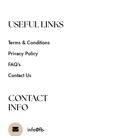
USEFUL LINKS
Terms & Conditions
Privacy Policy
FAQ’s
Contact Us
CONTACT
INFO
info@fb-