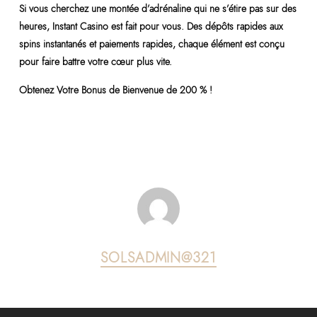
Si vous cherchez une montée d’adrénaline qui ne s’étire pas sur des
heures, Instant Casino est fait pour vous. Des dépôts rapides aux
spins instantanés et paiements rapides, chaque élément est conçu
pour faire battre votre cœur plus vite.
Obtenez Votre Bonus de Bienvenue de 200 % !
SOLSADMIN@321