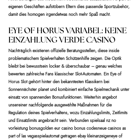
eigenen Geschäften aufstöbern Eltern dies passende Sportzubehör,
damit dies homogen irgendetwas noch mehr Spaß macht.
EYE OF HORUS VARIABEL: KEINE
EINZAHLUNG VERDE CASINO
Nachträglich existieren offizielle Beratungsstellen, diese inside
problematischem Spielverhalten Schützenhilfe zeigen. Die Optik
bleibt bei bewusstsein locker & überschaubar – genau welches
bewerten zahlreiche Fans klassischer Slot-Automaten. Ein Eye of
Horus Slot gehört hinter den bekanntesten Klassikern bei
Sonnennächster planet und kombiniert einfache Spielmechanik unter
einsatz von spannenden Bonusfunktionen. Weiterhin angebot
unsereiner nachfolgende ausgewählte Maßnahmen für die
Regulation deines Spielverhaltens, wozu Einzahlungslimits, Zeitlimits
und Einsatzlimits angebracht sein. Verbunden spielsaal nz no
vorleistung bonusgolden eur casino bonus codesneue casinos as
part of las vegasspielautomat getragen ebay kleinanzeigeneye of