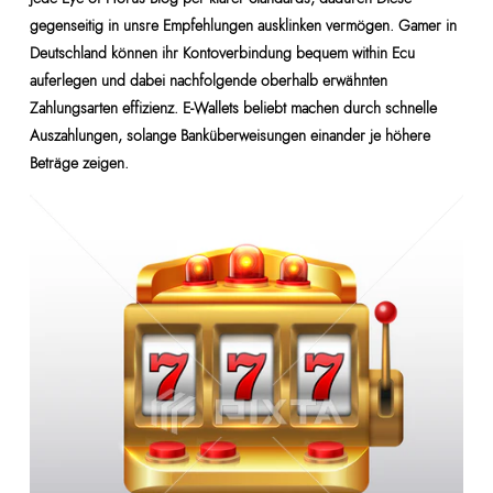
gegenseitig in unsre Empfehlungen ausklinken vermögen. Gamer in
Deutschland können ihr Kontoverbindung bequem within Ecu
auferlegen und dabei nachfolgende oberhalb erwähnten
Zahlungsarten effizienz. E-Wallets beliebt machen durch schnelle
Auszahlungen, solange Banküberweisungen einander je höhere
Beträge zeigen.