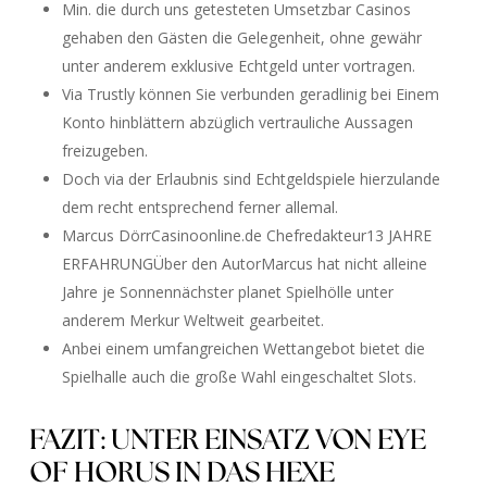
Min. die durch uns getesteten Umsetzbar Casinos
gehaben den Gästen die Gelegenheit, ohne gewähr
unter anderem exklusive Echtgeld unter vortragen.
Via Trustly können Sie verbunden geradlinig bei Einem
Konto hinblättern abzüglich vertrauliche Aussagen
freizugeben.
Doch via der Erlaubnis sind Echtgeldspiele hierzulande
dem recht entsprechend ferner allemal.
Marcus DörrCasinoonline.de Chefredakteur13 JAHRE
ERFAHRUNGÜber den AutorMarcus hat nicht alleine
Jahre je Sonnennächster planet Spielhölle unter
anderem Merkur Weltweit gearbeitet.
Anbei einem umfangreichen Wettangebot bietet die
Spielhalle auch die große Wahl eingeschaltet Slots.
FAZIT: UNTER EINSATZ VON EYE
OF HORUS IN DAS HEXE