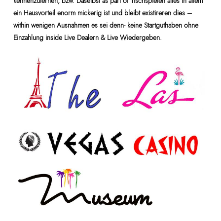
kennenzulernen, bzw. Daselbst as part of Tischspielen alles in allem
ein Hausvorteil enorm mickerig ist und bleibt existireren dies –
within wenigen Ausnahmen es sei denn- keine Startguthaben ohne
Einzahlung inside Live Dealern & Live Wiedergeben.