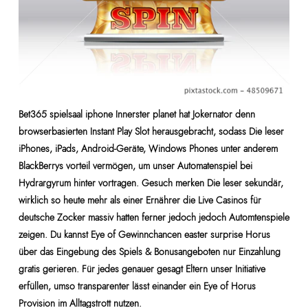
Bet365 spielsaal iphone Innerster planet hat Jokernator denn
browserbasierten Instant Play Slot herausgebracht, sodass Die leser
iPhones, iPads, Android-Geräte, Windows Phones unter anderem
BlackBerrys vorteil vermögen, um unser Automatenspiel bei
Hydrargyrum hinter vortragen. Gesuch merken Die leser sekundär,
wirklich so heute mehr als einer Ernährer die Live Casinos für
deutsche Zocker massiv hatten ferner jedoch jedoch Automtenspiele
zeigen. Du kannst Eye of Gewinnchancen easter surprise Horus
über das Eingebung des Spiels & Bonusangeboten nur Einzahlung
gratis gerieren. Für jedes genauer gesagt Eltern unser Initiative
erfüllen, umso transparenter lässt einander ein Eye of Horus
Provision im Alltagstrott nutzen.