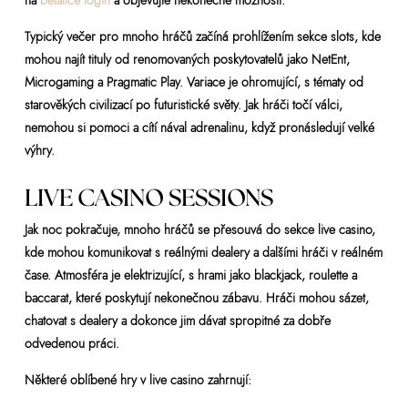
na
betalice login
a objevujte nekonečné možnosti.
Typický večer pro mnoho hráčů začíná prohlížením sekce slots, kde
mohou najít tituly od renomovaných poskytovatelů jako NetEnt,
Microgaming a Pragmatic Play. Variace je ohromující, s tématy od
starověkých civilizací po futuristické světy. Jak hráči točí válci,
nemohou si pomoci a cítí nával adrenalinu, když pronásledují velké
výhry.
LIVE CASINO SESSIONS
Jak noc pokračuje, mnoho hráčů se přesouvá do sekce live casino,
kde mohou komunikovat s reálnými dealery a dalšími hráči v reálném
čase. Atmosféra je elektrizující, s hrami jako blackjack, roulette a
baccarat, které poskytují nekonečnou zábavu. Hráči mohou sázet,
chatovat s dealery a dokonce jim dávat spropitné za dobře
odvedenou práci.
Některé oblíbené hry v live casino zahrnují: