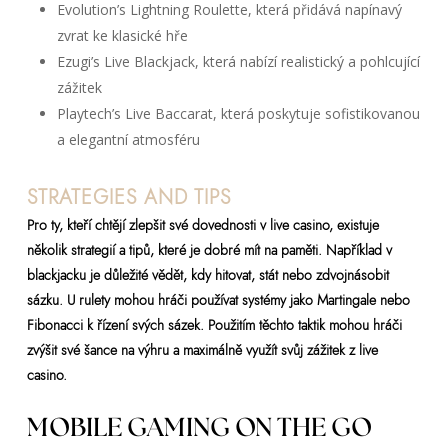
Evolution’s Lightning Roulette, která přidává napínavý
zvrat ke klasické hře
Ezugi’s Live Blackjack, která nabízí realistický a pohlcující
zážitek
Playtech’s Live Baccarat, která poskytuje sofistikovanou
a elegantní atmosféru
STRATEGIES AND TIPS
Pro ty, kteří chtějí zlepšit své dovednosti v live casino, existuje
několik strategií a tipů, které je dobré mít na paměti. Například v
blackjacku je důležité vědět, kdy hitovat, stát nebo zdvojnásobit
sázku. U rulety mohou hráči používat systémy jako Martingale nebo
Fibonacci k řízení svých sázek. Použitím těchto taktik mohou hráči
zvýšit své šance na výhru a maximálně využít svůj zážitek z live
casino.
MOBILE GAMING ON THE GO