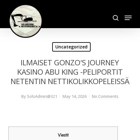
Skip
search
to
Menu
Close
main
Menu
content
Uncategorized
ILMAISET GONZO'S JOURNEY
KASINO ABU KING -PELIPORTIT
NETENTIN NETTIKOLIKKOPELEISSÄ
By
SolsAdmin@321
May 14, 2026
No Comments
Viestit