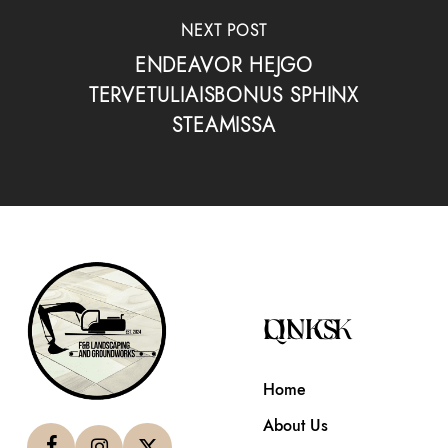
NEXT POST
ENDEAVOR HEJGO
TERVETULIAISBONUS SPHINX
STEAMISSA
QUICK LINKS
Home
About Us