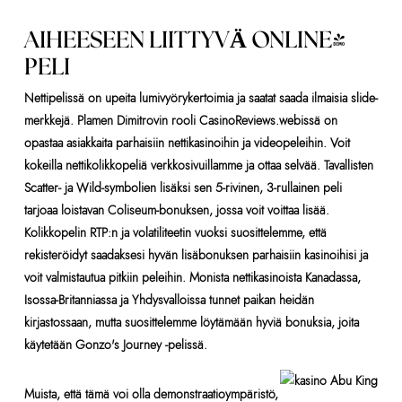
AIHEESEEN LIITTYVÄ ONLINE-
PELI
Nettipelissä on upeita lumivyörykertoimia ja saatat saada ilmaisia ​​slide-
merkkejä. Plamen Dimitrovin rooli CasinoReviews.webissä on
opastaa asiakkaita parhaisiin nettikasinoihin ja videopeleihin. Voit
kokeilla nettikolikkopeliä verkkosivuillamme ja ottaa selvää. Tavallisten
Scatter- ja Wild-symbolien lisäksi sen 5-rivinen, 3-rullainen peli
tarjoaa loistavan Coliseum-bonuksen, jossa voit voittaa lisää.
Kolikkopelin RTP:n ja volatiliteetin vuoksi suosittelemme, että
rekisteröidyt saadaksesi hyvän lisäbonuksen parhaisiin kasinoihisi ja
voit valmistautua pitkiin peleihin. Monista nettikasinoista Kanadassa,
Isossa-Britanniassa ja Yhdysvalloissa tunnet paikan heidän
kirjastossaan, mutta suosittelemme löytämään hyviä bonuksia, joita
käytetään Gonzo's Journey -pelissä.
Muista, että tämä voi olla demonstraatioympäristö,