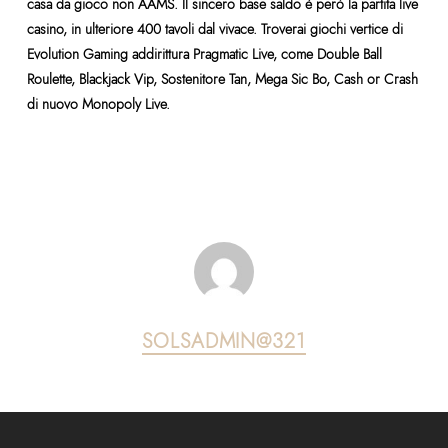
casa da gioco non AAMS. Il sincero base saldo è però la partita live
casino, in ulteriore 400 tavoli dal vivace. Troverai giochi vertice di
Evolution Gaming addirittura Pragmatic Live, come Double Ball
Roulette, Blackjack Vip, Sostenitore Tan, Mega Sic Bo, Cash or Crash
di nuovo Monopoly Live.
SOLSADMIN@321