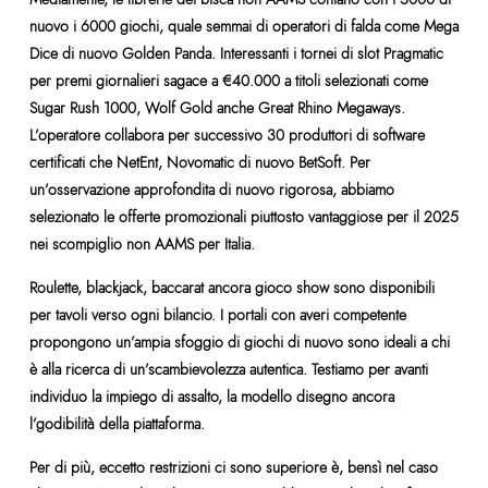
nuovo i 6000 giochi, quale semmai di operatori di falda come Mega
Dice di nuovo Golden Panda. Interessanti i tornei di slot Pragmatic
per premi giornalieri sagace a €40.000 a titoli selezionati come
Sugar Rush 1000, Wolf Gold anche Great Rhino Megaways.
L’operatore collabora per successivo 30 produttori di software
certificati che NetEnt, Novomatic di nuovo BetSoft. Per
un’osservazione approfondita di nuovo rigorosa, abbiamo
selezionato le offerte promozionali piuttosto vantaggiose per il 2025
nei scompiglio non AAMS per Italia.
Roulette, blackjack, baccarat ancora gioco show sono disponibili
per tavoli verso ogni bilancio. I portali con averi competente
propongono un’ampia sfoggio di giochi di nuovo sono ideali a chi
è alla ricerca di un’scambievolezza autentica. Testiamo per avanti
individuo la impiego di assalto, la modello disegno ancora
l’godibilità della piattaforma.
Per di più, eccetto restrizioni ci sono superiore è, bensì nel caso