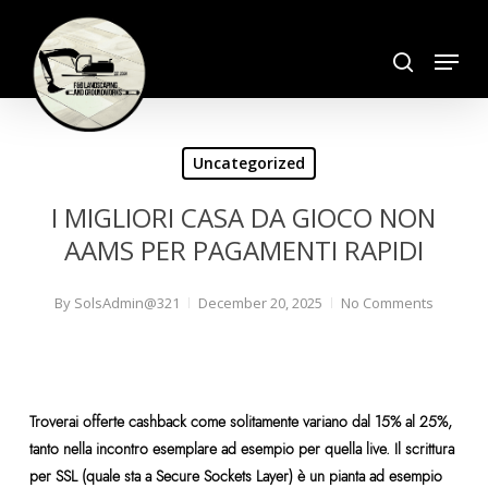
Skip
search
to
Menu
Close
main
Menu
content
Uncategorized
I MIGLIORI CASA DA GIOCO NON
AAMS PER PAGAMENTI RAPIDI
By
SolsAdmin@321
December 20, 2025
No Comments
Troverai offerte cashback come solitamente variano dal 15% al 25%,
tanto nella incontro esemplare ad esempio per quella live. Il scrittura
per SSL (quale sta a Secure Sockets Layer) è un pianta ad esempio