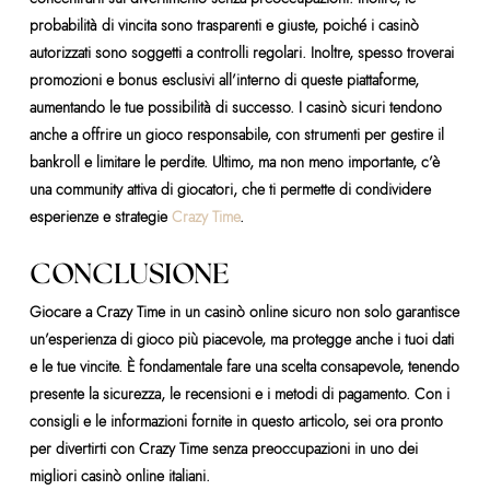
probabilità di vincita sono trasparenti e giuste, poiché i casinò
autorizzati sono soggetti a controlli regolari. Inoltre, spesso troverai
promozioni e bonus esclusivi all’interno di queste piattaforme,
aumentando le tue possibilità di successo. I casinò sicuri tendono
anche a offrire un gioco responsabile, con strumenti per gestire il
bankroll e limitare le perdite. Ultimo, ma non meno importante, c’è
una community attiva di giocatori, che ti permette di condividere
esperienze e strategie
Crazy Time
.
CONCLUSIONE
Giocare a Crazy Time in un casinò online sicuro non solo garantisce
un’esperienza di gioco più piacevole, ma protegge anche i tuoi dati
e le tue vincite. È fondamentale fare una scelta consapevole, tenendo
presente la sicurezza, le recensioni e i metodi di pagamento. Con i
consigli e le informazioni fornite in questo articolo, sei ora pronto
per divertirti con Crazy Time senza preoccupazioni in uno dei
migliori casinò online italiani.