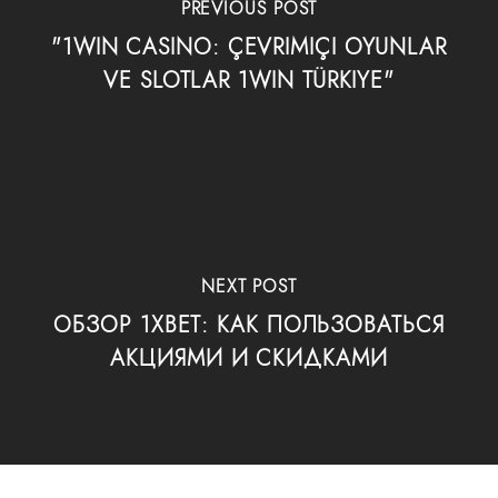
PREVIOUS POST
"1WIN CASINO: ÇEVRIMIÇI OYUNLAR
VE SLOTLAR 1WIN TÜRKIYE"
NEXT POST
ОБЗОР 1XBET: КАК ПОЛЬЗОВАТЬСЯ
АКЦИЯМИ И СКИДКАМИ