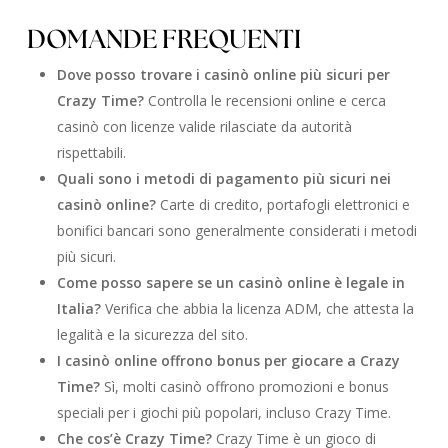
DOMANDE FREQUENTI
Dove posso trovare i casinò online più sicuri per
Crazy Time?
Controlla le recensioni online e cerca
casinò con licenze valide rilasciate da autorità
rispettabili.
Quali sono i metodi di pagamento più sicuri nei
casinò online?
Carte di credito, portafogli elettronici e
bonifici bancari sono generalmente considerati i metodi
più sicuri.
Come posso sapere se un casinò online è legale in
Italia?
Verifica che abbia la licenza ADM, che attesta la
legalità e la sicurezza del sito.
I casinò online offrono bonus per giocare a Crazy
Time?
Sì, molti casinò offrono promozioni e bonus
speciali per i giochi più popolari, incluso Crazy Time.
Che cos’è Crazy Time?
Crazy Time è un gioco di