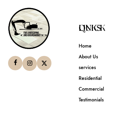
QUICK LINKS
Home
About Us
services
Residential
Commercial
Testimonials