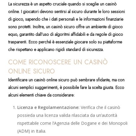
La sicurezza è un aspetto cruciale quando si sceglie un casinò
online. I giocatori devono sentirsi al sicuro durante le loro sessioni
di gioco, sapendo che i dati personali e le informazioni finanziarie
sono protetti. Inoltre, un casinò sicuro offre un ambiente di gioco
equo, garantito dall’uso di algoritmi affidabili e da regole di gioco
trasparenti. Ecco perché è essenziale giocare solo su piattaforme
che rispettano e applicano rigidi standard di sicurezza.
COME RICONOSCERE UN CASINÒ
ONLINE SICURO
Identificare un casinò online sicuro può sembrare sfidante, ma con
alcuni semplici suggerimenti, è possibile fare la scelta giusta. Ecco
alcuni elementi chiave da considerare:
Licenza e Regolamentazione:
Verifica che il casinò
possieda una licenza valida rilasciata da un’autorità
rispettabile come l’Agenzia delle Dogane e dei Monopoli
(ADM) in Italia.