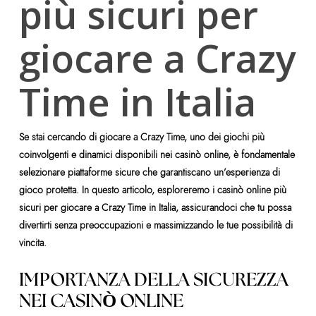
più sicuri per
giocare a Crazy
Time in Italia
Se stai cercando di giocare a Crazy Time, uno dei giochi più
coinvolgenti e dinamici disponibili nei casinò online, è fondamentale
selezionare piattaforme sicure che garantiscano un’esperienza di
gioco protetta. In questo articolo, esploreremo i casinò online più
sicuri per giocare a Crazy Time in Italia, assicurandoci che tu possa
divertirti senza preoccupazioni e massimizzando le tue possibilità di
vincita.
IMPORTANZA DELLA SICUREZZA
NEI CASINÒ ONLINE