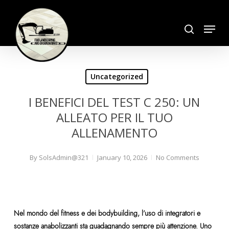
Skip
search
to
Menu
Close
main
Menu
content
Uncategorized
I BENEFICI DEL TEST C 250: UN
ALLEATO PER IL TUO
ALLENAMENTO
By
SolsAdmin@321
January 10, 2026
No Comments
Nel mondo del fitness e dei bodybuilding, l’uso di integratori e
sostanze anabolizzanti sta guadagnando sempre più attenzione. Uno