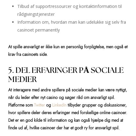
Tilbud af supportressourcer og kontaktinformation til
rådgivingstjenester
Information om, hvordan man kan udelukke sig selv fra
casinoet permanently
At spille ansvarligt er ikke kun en personlig forpligtelse, men også et
krav fra casinoets side.
5. DEL ERFARINGER PÅ SOCIALE
MEDIER
At interagere med andre spillere på sociale medier kan være nyttigt,
når du leder efter nyt casino og søger råd om ansvarligt spil.
Platforme som
Twitter
og
LinkedIn
tilbyder grupper og diskussioner,
hvor spillere deler deres erfaringer med forskellige online casinoer.
Det er en god kilde til information og kan også hjælpe dig med at
finde ud af, hvilke casinoer der har et godt ry for ansvarligt spil.