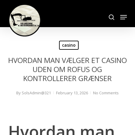
Skip
search
to
Menu
Close
main
Menu
content
casino
HVORDAN MAN VÆLGER ET CASINO
UDEN OM ROFUS OG
KONTROLLERER GRÆNSER
By
SolsAdmin@321
February 13, 2026
No Comments
Hvordan man