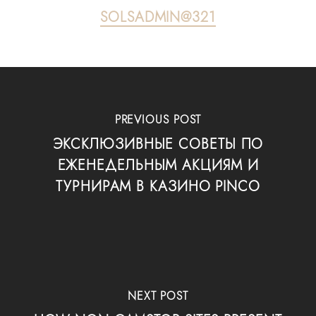
SOLSADMIN@321
PREVIOUS POST
ЭКСКЛЮЗИВНЫЕ СОВЕТЫ ПО
ЕЖЕНЕДЕЛЬНЫМ АКЦИЯМ И
ТУРНИРАМ В КАЗИНО PINCO
NEXT POST