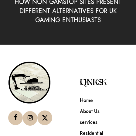
HOW NON GAMSTOP SITES PRESENT
DIFFERENT ALTERNATIVES FOR UK
GAMING ENTHUSIASTS
QUICK LINKS
Home
About Us
services
Residential