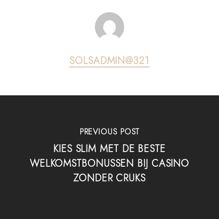
SOLSADMIN@321
PREVIOUS POST
KIES SLIM MET DE BESTE
WELKOMSTBONUSSEN BIJ CASINO
ZONDER CRUKS