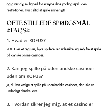
og giver dig mulighed for at nyde dine yndlingsspil uden
restriktioner. Husk altid at spille ansvarligt!
OFTE STILLEDE SPØRGSMÅL
(FAQS)
1. Hvad er ROFUS?
ROFUS er et register, hvor spillere kan udelukke sig selv fra at spille
på danske online casinoer.
2. Kan jeg spille på udenlandske casinoer
uden om ROFUS?
Ja, du kan vælge at spille på udenlandske casinoer, der ikke er
underlagt danske love.
3. Hvordan sikrer jeg mig, at et casino er