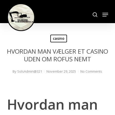
Skip
search
to
Menu
Close
main
Menu
content
casino
HVORDAN MAN VÆLGER ET CASINO
UDEN OM ROFUS NEMT
By
SolsAdmin@321
November 29, 2025
No Comments
Hvordan man