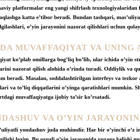
viy platformalar eng yangi shifrlash texnologiyalaridan 
aqlashga katta e’tibor beradi. Bundan tashqari, mas’uliyat
lgilashlari, o’yin jarayonini nazorat qilishlari uchun qulay
DA MUVAFFAQIYAT VA UNING 
at ko’plab omillarga bog’liq bo’lib, ular ichida o’yin stra
arini nazorat qilish alohida o’rinda turadi. Oddiylik va qu
am beradi. Masalan, soddalashtirilgan interfeys va tezkor
shlari va to’liq diqqatlarini o’yinga qaratishlari mumkin. S
ortdagi muvaffaqiyatga ijobiy ta’sir ko’rsatadi.
NDASHUV VA O’YIN JARAYONI
liyatli yondashuv juda muhimdir. Har bir o’yinchi o’z im
ilishi lozim. Bu orqali o’yin jarayonida yuzaga kelishi m