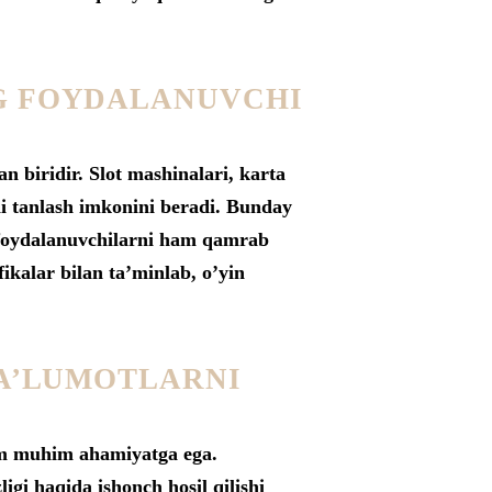
NG FOYDALANUVCHI
 biridir. Slot mashinalari, karta
rni tanlash imkonini beradi. Bunday
an foydalanuvchilarni ham qamrab
ikalar bilan ta’minlab, o’yin
MA’LUMOTLARNI
ham muhim ahamiyatga ega.
gi haqida ishonch hosil qilishi