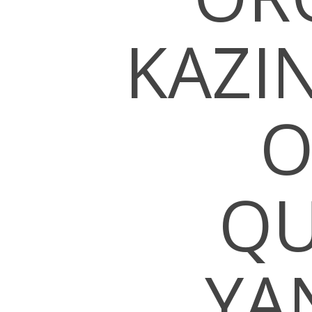
KAZI
O
QU
Hit enter to search or ESC to close
YA