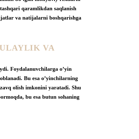
 tashqari qaramlikdan saqlanish
atlar va natijalarni boshqarishga
ULAYLIK VA
ydi. Foydalanuvchilarga o’yin
oblanadi. Bu esa o’yinchilarning
 zavq olish imkonini yaratadi. Shu
 bormoqda, bu esa butun sohaning