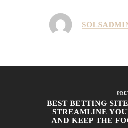
SOLSADMI
PRE
BEST BETTING SIT
STREAMLINE YOU
AND KEEP THE FO