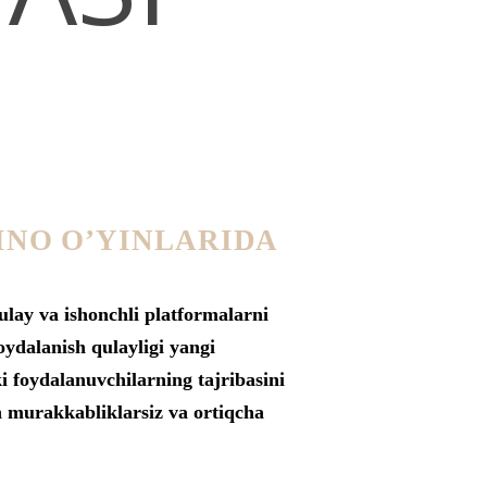
INO O’YINLARIDA
lay va ishonchli platformalarni
oydalanish qulayligi yangi
i foydalanuvchilarning tajribasini
h murakkabliklarsiz va ortiqcha