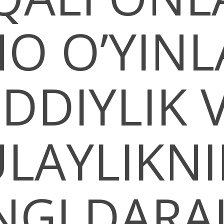
NO O’YINL
DDIYLIK 
LAYLIKN
NGI DARAJ