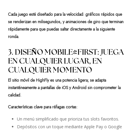
Cada juego está diseñado para la velocidad: gráficos rápidos que
se renderizan en milisegundos, y animaciones de giro que terminan
rápidamente para que puedas saltar directamente a la siguiente
ronda.
3. DISEÑO MOBILE-FIRST: JUEGA
EN CUALQUIER LUGAR, EN
CUALQUIER MOMENTO
El sitio móvil de HighFly es una potencia ligera; se adapta
instantáneamente a pantallas de iOS y Android sin comprometer la
calidad.
Características clave para ráfagas cortas:
Un menú simplificado que prioriza tus slots favoritos.
Depósitos con un toque mediante Apple Pay o Google