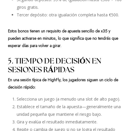
giros gratis.
Tercer depósito: otra igualación completa hasta €500.
Estos bonos tienen un requisito de apuesta sencillo de x35 y
pueden activarse en minutos, lo que significa que no tendrás que
esperar días para volver a girar.
5. TIEMPO DE DECISIÓN EN
SESIONES RÁPIDAS
En una sesión típica de HighFly, los jugadores siguen un ciclo de
decisión rápido:
Selecciona un juego (a menudo una slot de alto pago).
Establece el tamaño de la apuesta—generalmente una
unidad pequeña que mantiene el riesgo bajo.
Gira y evalúa el resultado inmediatamente.
Repite o cambia de juego si no se logra el resultado