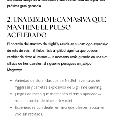
próxima gran ganancia.
2. UNA BIBLIOTECA MASIVA QUE
MANTIENE EL PULSO
ACELERADO
El corazón del atractivo de HighFly reside en su catálogo expansivo
de más de seis mil títulos. Esta amplitud significa que puedes
cambiar de ritmo al instante—un momento estás girando en una slot
clásica de tres carretes; al siguiente persigues un jackpot
Megaways.
Variedad de slots: clásicos de NetEnt, aventuras de
Yggdrasil y carretes explosivos de Big Time Gaming.
Juegos de mesa que mantienen el ritmo ajustado—
rondas rápidas de blackjack y ruleta.
Experiencias con dealer en vivo que ofrecen acción en
vivo sin retrasos.