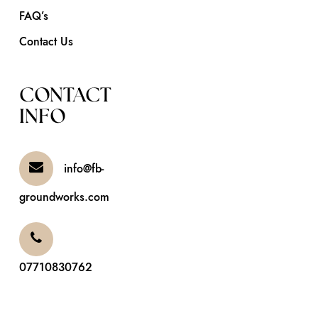
FAQ’s
Contact Us
CONTACT
INFO
info@fb-
groundworks.com
07710830762