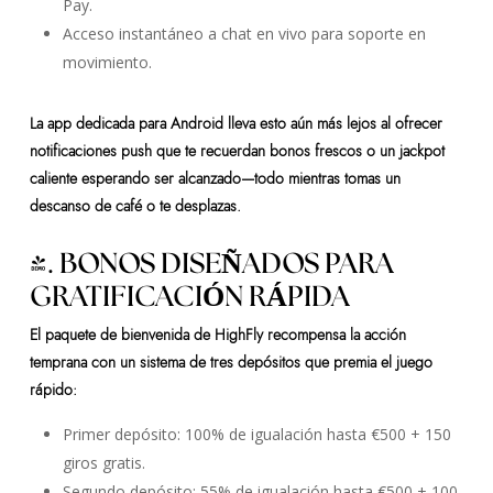
Pay.
Acceso instantáneo a chat en vivo para soporte en
movimiento.
La app dedicada para Android lleva esto aún más lejos al ofrecer
notificaciones push que te recuerdan bonos frescos o un jackpot
caliente esperando ser alcanzado—todo mientras tomas un
descanso de café o te desplazas.
4. BONOS DISEÑADOS PARA
GRATIFICACIÓN RÁPIDA
El paquete de bienvenida de HighFly recompensa la acción
temprana con un sistema de tres depósitos que premia el juego
rápido:
Primer depósito: 100% de igualación hasta €500 + 150
giros gratis.
Segundo depósito: 55% de igualación hasta €500 + 100