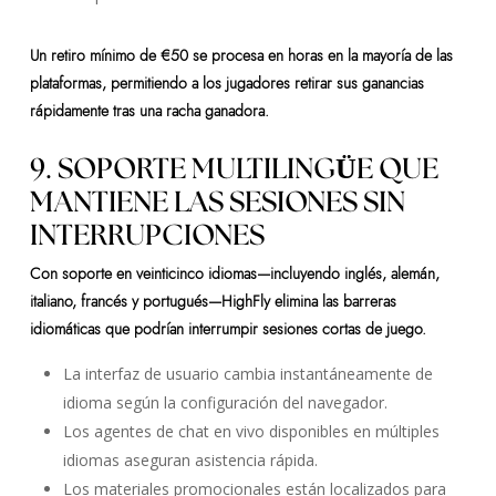
Un retiro mínimo de €50 se procesa en horas en la mayoría de las
plataformas, permitiendo a los jugadores retirar sus ganancias
rápidamente tras una racha ganadora.
9. SOPORTE MULTILINGÜE QUE
MANTIENE LAS SESIONES SIN
INTERRUPCIONES
Con soporte en veinticinco idiomas—incluyendo inglés, alemán,
italiano, francés y portugués—HighFly elimina las barreras
idiomáticas que podrían interrumpir sesiones cortas de juego.
La interfaz de usuario cambia instantáneamente de
idioma según la configuración del navegador.
Los agentes de chat en vivo disponibles en múltiples
idiomas aseguran asistencia rápida.
Los materiales promocionales están localizados para