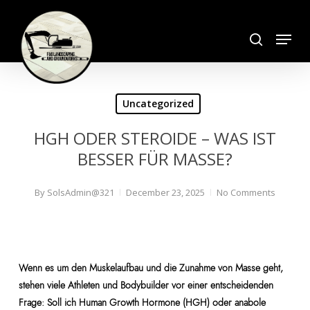
Skip
search
to
Menu
Close
main
Menu
content
Uncategorized
HGH ODER STEROIDE – WAS IST
BESSER FÜR MASSE?
By
SolsAdmin@321
December 23, 2025
No Comments
Wenn es um den Muskelaufbau und die Zunahme von Masse geht,
stehen viele Athleten und Bodybuilder vor einer entscheidenden
Frage: Soll ich Human Growth Hormone (HGH) oder anabole