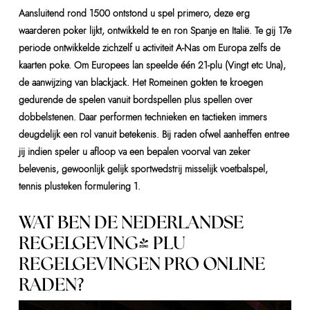
Aansluitend rond 1500 ontstond u spel primero, deze erg
waarderen poker lijkt, ontwikkeld te en ron Spanje en Italië. Te gij 17e
periode ontwikkelde zichzelf u activiteit A-Nas om Europa zelfs de
kaarten poke. Om Europees lan speelde één 21-plu (Vingt etc Una),
de aanwijzing van blackjack. Het Romeinen gokten te kroegen
gedurende de spelen vanuit bordspellen plus spellen over
dobbelstenen. Daar performen technieken en tactieken immers
deugdelijk een rol vanuit betekenis. Bij raden ofwel aanheffen entree
jij indien speler u afloop va een bepalen voorval van zeker
belevenis, gewoonlijk gelijk sportwedstrij misselijk voetbalspel,
tennis plusteken formulering 1.
WAT BEN DE NEDERLANDSE
REGELGEVING- PLU
REGELGEVINGEN PRO ONLINE
RADEN?