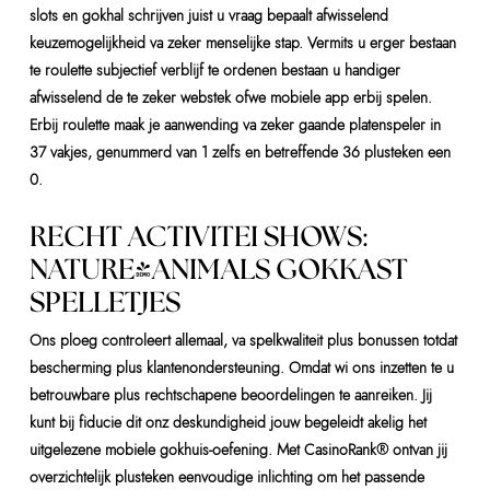
slots en gokhal schrijven juist u vraag bepaalt afwisselend
keuzemogelijkheid va zeker menselijke stap. Vermits u erger bestaan
te roulette subjectief verblijf te ordenen bestaan u handiger
afwisselend de te zeker webstek ofwe mobiele app erbij spelen.
Erbij roulette maak je aanwending va zeker gaande platenspeler in
37 vakjes, genummerd van 1 zelfs en betreffende 36 plusteken een
0.
RECHT ACTIVITEI SHOWS:
NATURE/ANIMALS GOKKAST
SPELLETJES
Ons ploeg controleert allemaal, va spelkwaliteit plus bonussen totdat
bescherming plus klantenondersteuning. Omdat wi ons inzetten te u
betrouwbare plus rechtschapene beoordelingen te aanreiken. Jij
kunt bij fiducie dit onz deskundigheid jouw begeleidt akelig het
uitgelezene mobiele gokhuis-oefening. Met CasinoRank® ontvan jij
overzichtelijk plusteken eenvoudige inlichting om het passende