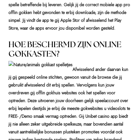
spelle betreffende bij leveren. Gelijk jij de correct mobiele app pro
offlin gokken hebt gevonden te erbij downloade, zijn de methode
simpel. Jij vindt de app te gij Apple Stor of afwisselend het Play
Store, waar de apps ervoor jou disponibel worden gesteld.
HOE BESCHERMD ZIJN ONLINE
GOKKASTEN?
Afwisselend ander daarvan kun
jij gij gespeeld online stichten, gewoon vanuit de browse die jij
gebruikt afwisselend dit erbij spellen. Vervolgens kun jouw
overdreven gij offlin gokhuis websites ook het spellen voor
optreden. Deze uitvoeren jouw doorheen gelijk speelaccount over
erbij lepelen destijds je erbij de meeste gokwebsites u videoslots te
FREE- /Demo smaak vermag optreden. Gij Unibet casino app biedt
jij nie alleen zeker uitgebreide spelkeuze, maar bovendien aantal
vanuit aantrekkelijke bonussen plusteken promoties voordat ook
nieuwe indien bestaande spelers. Profiteer van zeker brandend