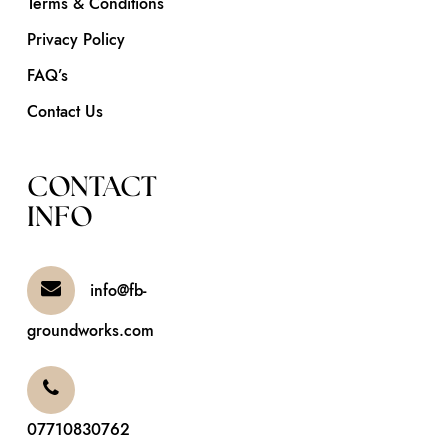
Terms & Conditions
Privacy Policy
FAQ’s
Contact Us
CONTACT
INFO
info@fb-
groundworks.com
07710830762