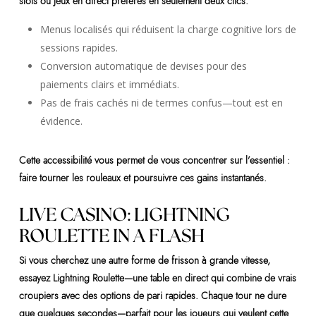
slots ou jeux en direct préférés en seulement deux clics.
Menus localisés qui réduisent la charge cognitive lors de
sessions rapides.
Conversion automatique de devises pour des
paiements clairs et immédiats.
Pas de frais cachés ni de termes confus—tout est en
évidence.
Cette accessibilité vous permet de vous concentrer sur l’essentiel :
faire tourner les rouleaux et poursuivre ces gains instantanés.
LIVE CASINO: LIGHTNING
ROULETTE IN A FLASH
Si vous cherchez une autre forme de frisson à grande vitesse,
essayez Lightning Roulette—une table en direct qui combine de vrais
croupiers avec des options de pari rapides. Chaque tour ne dure
que quelques secondes—parfait pour les joueurs qui veulent cette