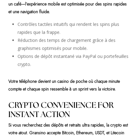
un café—l’expérience mobile est optimisée pour des spins rapides
et une navigation fluide.
Contrôles tactiles intuitifs qui rendent les spins plus
rapides que la frappe.
Réduction des temps de chargement grâce à des
graphismes optimisés pour mobile.
Options de dépôt instantané via PayPal ou portefeuilles
crypto.
Votre téléphone devient un casino de poche où chaque minute
compte et chaque spin ressemble à un sprint vers la victoire.
CRYPTO CONVENIENCE FOR
INSTANT ACTION
Si vous recherchez des dépôts et retraits ultra rapides, la crypto est
votre atout. Gransino accepte Bitcoin, Ethereum, USDT, et Litecoin