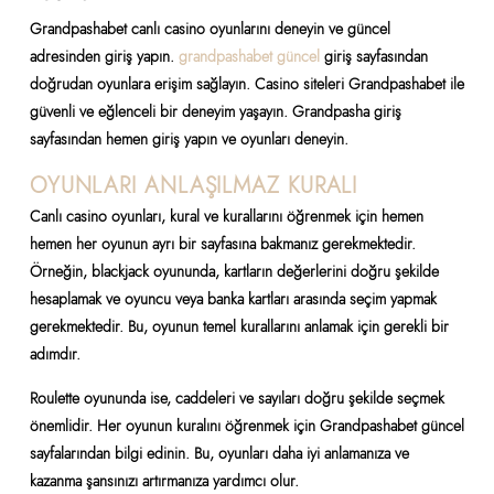
Grandpashabet canlı casino oyunlarını deneyin ve güncel
adresinden giriş yapın.
grandpashabet güncel
giriş sayfasından
doğrudan oyunlara erişim sağlayın. Casino siteleri Grandpashabet ile
güvenli ve eğlenceli bir deneyim yaşayın. Grandpasha giriş
sayfasından hemen giriş yapın ve oyunları deneyin.
OYUNLARI ANLAŞILMAZ KURALI
Canlı casino oyunları, kural ve kurallarını öğrenmek için hemen
hemen her oyunun ayrı bir sayfasına bakmanız gerekmektedir.
Örneğin, blackjack oyununda, kartların değerlerini doğru şekilde
hesaplamak ve oyuncu veya banka kartları arasında seçim yapmak
gerekmektedir. Bu, oyunun temel kurallarını anlamak için gerekli bir
adımdır.
Roulette oyununda ise, caddeleri ve sayıları doğru şekilde seçmek
önemlidir. Her oyunun kuralını öğrenmek için Grandpashabet güncel
sayfalarından bilgi edinin. Bu, oyunları daha iyi anlamanıza ve
kazanma şansınızı artırmanıza yardımcı olur.