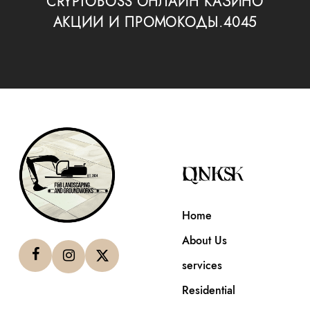
CRYPTOBOSS ОНЛАЙН КАЗИНО
АКЦИИ И ПРОМОКОДЫ.4045
QUICK LINKS
Home
About Us
services
Residential