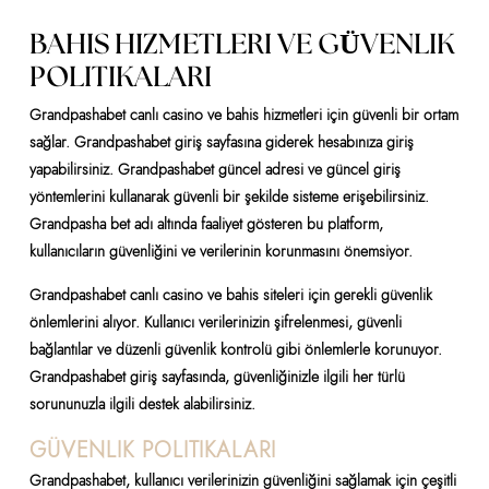
BAHIS HIZMETLERI VE GÜVENLIK
POLITIKALARI
Grandpashabet canlı casino ve bahis hizmetleri için güvenli bir ortam
sağlar. Grandpashabet giriş sayfasına giderek hesabınıza giriş
yapabilirsiniz. Grandpashabet güncel adresi ve güncel giriş
yöntemlerini kullanarak güvenli bir şekilde sisteme erişebilirsiniz.
Grandpasha bet adı altında faaliyet gösteren bu platform,
kullanıcıların güvenliğini ve verilerinin korunmasını önemsiyor.
Grandpashabet canlı casino ve bahis siteleri için gerekli güvenlik
önlemlerini alıyor. Kullanıcı verilerinizin şifrelenmesi, güvenli
bağlantılar ve düzenli güvenlik kontrolü gibi önlemlerle korunuyor.
Grandpashabet giriş sayfasında, güvenliğinizle ilgili her türlü
sorununuzla ilgili destek alabilirsiniz.
GÜVENLIK POLITIKALARI
Grandpashabet, kullanıcı verilerinizin güvenliğini sağlamak için çeşitli