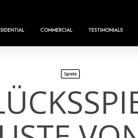
SIDENTIAL
COMMERCIAL
TESTIMONIALS
Spiele
LÜCKSSPIE
USTE VO