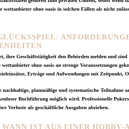
taktivitäten gehören zum privaten Umfeld, selbst wenn da
wettanbieter ohne oasis in solchen Fällen als nicht zuläss
GLÜCKSSPIEL: ANFORDERUNG
ENHEITEN
tet, ihre Geschäftstätigkeit den Behörden melden und sin
 wettanbieter ohne oasis an strenge Voraussetzungen geknü
ieleinsätze, Erträge und Aufwendungen mit Zeitpunkt, O
ine nachhaltige, planmäßige und systematische Teilnahme a
ckenloser Buchführung möglich wird. Professionelle Poker
re Verluste als geschäftliche Ausgaben abziehen.
 WANN IST AUS EINER HOBBY-