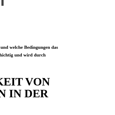
st und welche Bedingungen das
chichtig und wird durch
KEIT VON
N IN DER