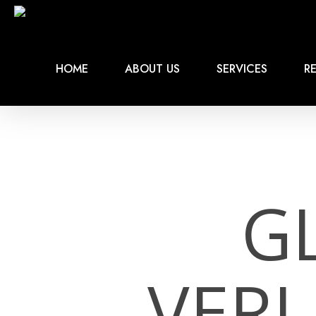
Skip
to
main
content
HOME
ABOUT US
SERVICES
RE
G
VERL