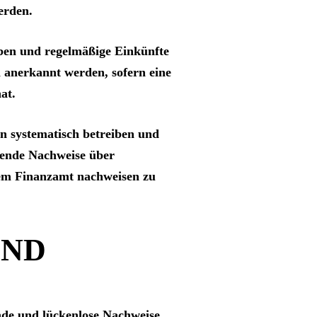
erden.
süben und regelmäßige Einkünfte
n anerkannt werden, sofern eine
at.
en systematisch betreiben und
ssende Nachweise über
 dem Finanzamt nachweisen zu
UND
de und lückenlose Nachweise