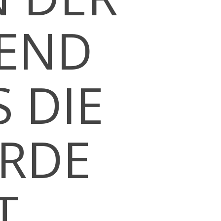
TEND
 DIE
RDE
T