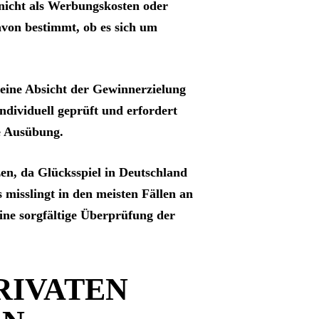
 nicht als Werbungskosten oder
von bestimmt, ob es sich um
 eine Absicht der Gewinnerzielung
dividuell geprüft und erfordert
he Ausübung.
zen, da Glücksspiel in Deutschland
 misslingt in den meisten Fällen an
ne sorgfältige Überprüfung der
RIVATEN