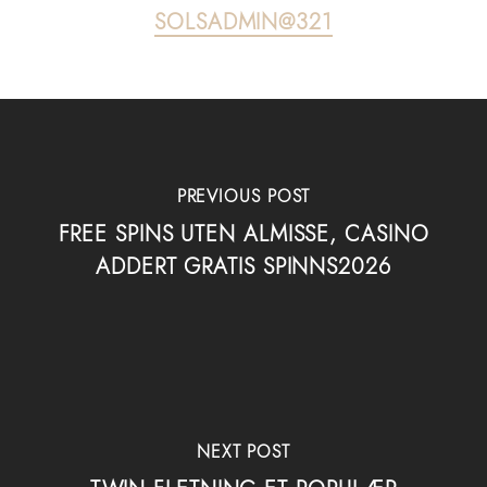
SOLSADMIN@321
PREVIOUS POST
FREE SPINS UTEN ALMISSE, CASINO
ADDERT GRATIS SPINNS2026
NEXT POST