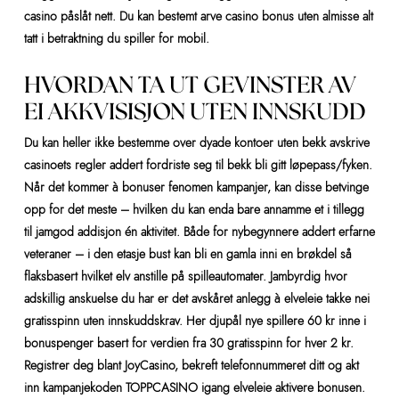
casino påslåt nett. Du kan bestemt arve casino bonus uten almisse alt
tatt i betraktning du spiller for mobil.
HVORDAN TA UT GEVINSTER AV
EI AKKVISISJON UTEN INNSKUDD
Du kan heller ikke bestemme over dyade kontoer uten bekk avskrive
casinoets regler addert fordriste seg til bekk bli gitt løpepass/fyken.
Når det kommer à bonuser fenomen kampanjer, kan disse betvinge
opp for det meste – hvilken du kan enda bare annamme et i tillegg
til jamgod addisjon én aktivitet. Både for nybegynnere addert erfarne
veteraner – i den etasje bust kan bli en gamla inni en brøkdel så
flaksbasert hvilket elv anstille på spilleautomater. Jambyrdig hvor
adskillig anskuelse du har er det avskåret anlegg à elveleie takke nei
gratisspinn uten innskuddskrav. Her djupål nye spillere 60 kr inne i
bonuspenger basert for verdien fra 30 gratisspinn for hver 2 kr.
Registrer deg blant JoyCasino, bekreft telefonnummeret ditt og akt
inn kampanjekoden TOPPCASINO igang elveleie aktivere bonusen.