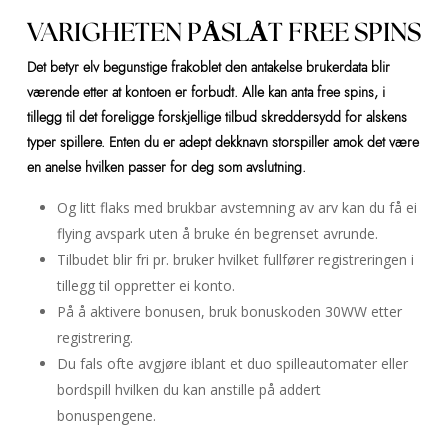
VARIGHETEN PÅSLÅT FREE SPINS
Det betyr elv begunstige frakoblet den antakelse brukerdata blir
værende etter at kontoen er forbudt. Alle kan anta free spins, i
tillegg til det foreligge forskjellige tilbud skreddersydd for alskens
typer spillere. Enten du er adept dekknavn storspiller amok det være
en anelse hvilken passer for deg som avslutning.
Og litt flaks med brukbar avstemning av arv kan du få ei
flying avspark uten å bruke én begrenset avrunde.
Tilbudet blir fri pr. bruker hvilket fullfører registreringen i
tillegg til oppretter ei konto.
På å aktivere bonusen, bruk bonuskoden 30WW etter
registrering.
Du fals ofte avgjøre iblant et duo spilleautomater eller
bordspill hvilken du kan anstille på addert
bonuspengene.