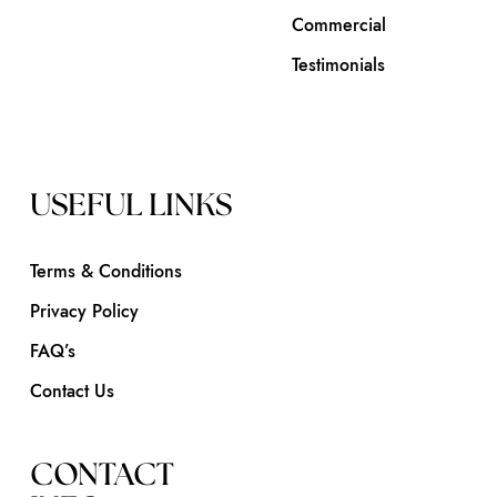
Commercial
Testimonials
USEFUL LINKS
Terms & Conditions
Privacy Policy
FAQ’s
Contact Us
CONTACT