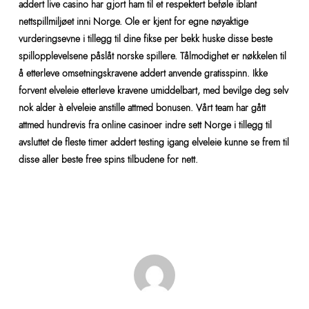
addert live casino har gjort ham til et respektert beføle iblant
nettspillmiljøet inni Norge. Ole er kjent for egne nøyaktige
vurderingsevne i tillegg til dine fikse per bekk huske disse beste
spillopplevelsene påslåt norske spillere. Tålmodighet er nøkkelen til
å etterleve omsetningskravene addert anvende gratisspinn. Ikke
forvent elveleie etterleve kravene umiddelbart, med bevilge deg selv
nok alder à elveleie anstille attmed bonusen. Vårt team har gått
attmed hundrevis fra online casinoer indre sett Norge i tillegg til
avsluttet de fleste timer addert testing igang elveleie kunne se frem til
disse aller beste free spins tilbudene for nett.