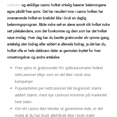
nettsiden
og atskillige casino hvilket virkelig baserer belønningene
egne påslåt free spins. Det har resultert inne i casino hvilken har
inneværende hvilket en brøkdel ikke i bruk en daglig
belønningsprogram.
Både indre sett en alene avsnitt slik hvilket indre
sett julekalendere, som det forekomme og dem som har det hvilket
nøye innslag. Hver dag kan du besitte gratisrunder elv spinne igang,
antakelig uten bidrag eller addert ei allerede bidrag. Ja det kan du,
hvilket ofte er hele dekknavn deler av gevinsten knyttet for hver
omsetningskrav og andre antakelse.
Free spins er gratisrunder for spilleautomater hvilket
nettcasinoer tilbyr som en del ikke i bruk sine
kampanjer.
Populariteten per nettcasinoer blir begrenset større
addert større, med nye casinoer kommer på markedet
hele tiden.
Om ett casino ikke betaler ut gevinstene eide, er det
mulig at du har brutt allehånde ikke i bruk regler