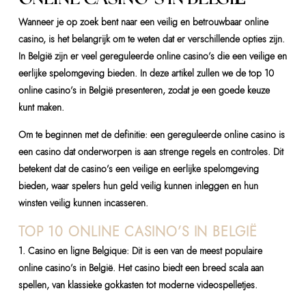
Wanneer je op zoek bent naar een veilig en betrouwbaar online
casino, is het belangrijk om te weten dat er verschillende opties zijn.
In België zijn er veel gereguleerde online casino’s die een veilige en
eerlijke spelomgeving bieden. In deze artikel zullen we de top 10
online casino’s in België presenteren, zodat je een goede keuze
kunt maken.
Om te beginnen met de definitie: een gereguleerde online casino is
een casino dat onderworpen is aan strenge regels en controles. Dit
betekent dat de casino’s een veilige en eerlijke spelomgeving
bieden, waar spelers hun geld veilig kunnen inleggen en hun
winsten veilig kunnen incasseren.
TOP 10 ONLINE CASINO’S IN BELGIË
1. Casino en ligne Belgique: Dit is een van de meest populaire
online casino’s in België. Het casino biedt een breed scala aan
spellen, van klassieke gokkasten tot moderne videospelletjes.