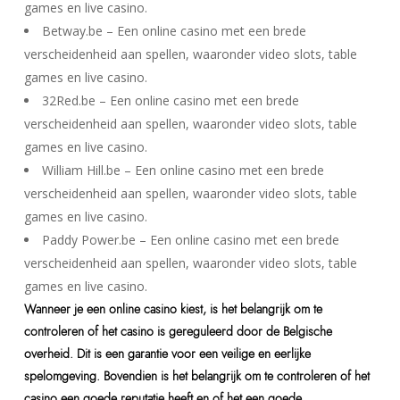
games en live casino.
Betway.be – Een online casino met een brede
verscheidenheid aan spellen, waaronder video slots, table
games en live casino.
32Red.be – Een online casino met een brede
verscheidenheid aan spellen, waaronder video slots, table
games en live casino.
William Hill.be – Een online casino met een brede
verscheidenheid aan spellen, waaronder video slots, table
games en live casino.
Paddy Power.be – Een online casino met een brede
verscheidenheid aan spellen, waaronder video slots, table
games en live casino.
Wanneer je een online casino kiest, is het belangrijk om te
controleren of het casino is gereguleerd door de Belgische
overheid. Dit is een garantie voor een veilige en eerlijke
spelomgeving. Bovendien is het belangrijk om te controleren of het
casino een goede reputatie heeft en of het een goede