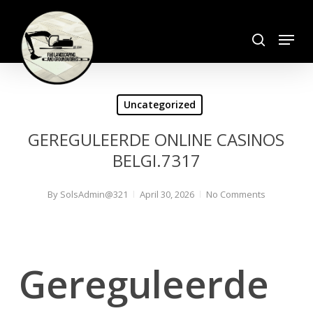
Skip
search
to
Menu
Close
main
Menu
content
Uncategorized
GEREGULEERDE ONLINE CASINOS
BELGI.7317
By
SolsAdmin@321
April 30, 2026
No Comments
Gereguleerde