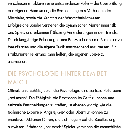
verschiedene Faktoren eine entscheidende Rolle – die Überprüfung
der eigenen Handkarten, die Beobachtung des Verhaltens der
Mitspieler, sowie die Kenntnis der Wahrscheinlichkeiten.
Erfolgreiche Spieler verstehen die dynamischen Muster innerhalb
des Spiels und erkennen frühzeitig Veränderungen in den Trends.
Durch langjährige Erfahrung lernen Bet Matcher so die Parameter zu
beeinflussen und die eigene Taktik entsprechend anzupassen. Ein
strukturierter Tellerrand kann helfen, die eigenen Spiele zu
analysieren.
DIE PSYCHOLOGIE HINTER DEM BET
MATCH
Oftmals unterschätzt, spielt die Psychologie eine zentrale Rolle beim
„bet match“. Die Fähigkeit, die Emotionen im Griff zu haben und
rationale Entscheidungen zu treffen, ist ebenso wichtig wie die
technische Expertise. Ängste, Gier oder Übermut können zu
impulsiven Aktionen führen, die sich negativ auf die Spielleistung
auswirken. Erfahrene „bet match“-Spieler verstehen die menschliche