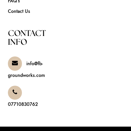
FAQ’s
Contact Us
CONTACT
INFO
info@fb-
groundworks.com
07710830762