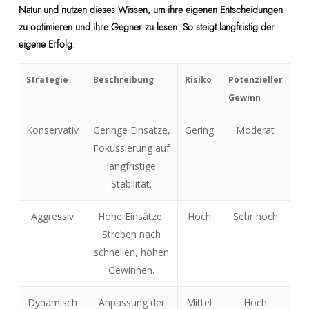
Natur und nutzen dieses Wissen, um ihre eigenen Entscheidungen
zu optimieren und ihre Gegner zu lesen. So steigt langfristig der
eigene Erfolg.
Strategie
Beschreibung
Risiko
Potenzieller
Gewinn
Konservativ
Geringe Einsätze,
Gering
Moderat
Fokussierung auf
langfristige
Stabilität.
Aggressiv
Hohe Einsätze,
Hoch
Sehr hoch
Streben nach
schnellen, hohen
Gewinnen.
Dynamisch
Anpassung der
Mittel
Hoch