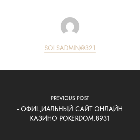
SOLSADMIN@321
PREVIOUS POST
- ОФИЦИАЛЬНЫЙ САЙТ ОНЛАЙН
КАЗИНО POKERDOM.8931