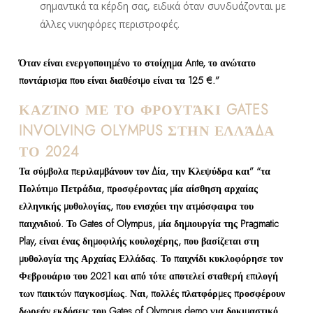
σημαντικά τα κέρδη σας, ειδικά όταν συνδυάζονται με
άλλες νικηφόρες περιστροφές.
Όταν είναι ενεργοποιημένο το στοίχημα Ante, το ανώτατο
ποντάρισμα που είναι διαθέσιμο είναι τα 125 €.”
ΚΑΖΊΝΟ ΜΕ ΤΟ ΦΡΟΥΤΆΚΙ GATES
INVOLVING OLYMPUS ΣΤΗΝ ΕΛΛΆΔΑ
ΤΟ 2024
Τα σύμβολα περιλαμβάνουν τον Δία, την Κλεψύδρα και” “τα
Πολύτιμο Πετράδια, προσφέροντας μία αίσθηση αρχαίας
ελληνικής μυθολογίας, που ενισχύει την ατμόσφαιρα του
παιχνιδιού. Το Gates of Olympus, μία δημιουργία της Pragmatic
Play, είναι ένας δημοφιλής κουλοχέρης, που βασίζεται στη
μυθολογία της Αρχαίας Ελλάδας. Το παιχνίδι κυκλοφόρησε τον
Φεβρουάριο του 2021 και από τότε αποτελεί σταθερή επιλογή
των παικτών παγκοσμίως. Ναι, πολλές πλατφόρμες προσφέρουν
δωρεάν εκδόσεις του Gates of Olympus demo για δοκιμαστικό