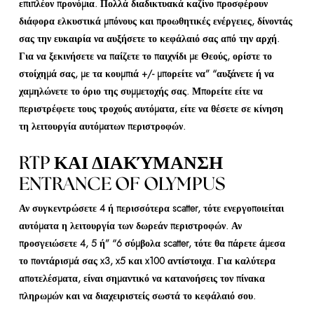
επιπλέον προνόμια. Πολλά διαδικτυακά καζίνο προσφέρουν
διάφορα ελκυστικά μπόνους και προωθητικές ενέργειες, δίνοντάς
σας την ευκαιρία να αυξήσετε το κεφάλαιό σας από την αρχή.
Για να ξεκινήσετε να παίζετε το παιχνίδι με Θεούς, ορίστε το
στοίχημά σας, με τα κουμπιά +/- μπορείτε να” “αυξάνετε ή να
χαμηλώνετε το όριο της συμμετοχής σας. Μπορείτε είτε να
περιστρέφετε τους τροχούς αυτόματα, είτε να θέσετε σε κίνηση
τη λειτουργία αυτόματων περιστροφών.
RTP ΚΑΙ ΔΙΑΚΎΜΑΝΣΗ
ENTRANCE OF OLYMPUS
Αν συγκεντρώσετε 4 ή περισσότερα scatter, τότε ενεργοποιείται
αυτόματα η λειτουργία των δωρεάν περιστροφών. Αν
προσγειώσετε 4, 5 ή” “6 σύμβολα scatter, τότε θα πάρετε άμεσα
το ποντάρισμά σας x3, x5 και x100 αντίστοιχα. Για καλύτερα
αποτελέσματα, είναι σημαντικό να κατανοήσεις τον πίνακα
πληρωμών και να διαχειριστείς σωστά το κεφάλαιό σου.