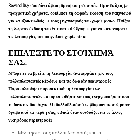
Reward Buy σου δίνει άμεση πρόσβαση σε αυτές. Πριν παίξεις με
πραγματικά χρήματα, δοκίμασε τη δωρεάν έκδοση του παιχνιδιού
για να εξοικειωθείς με τους μηχανισμούς του χωρίς ρίσκο. Παίξτε
τη δωρεάν έκδοση του Entrance of Olympus για να κατανοήσετε
τις λειτουργίες του παιχνιδιού χωρίς ρίσκο.
ΕΠΙΛΈΞΤΕ ΤΟ ΣΤΟΊΧΗΜΆ
ΣΑΣ:
Μπορείτε να βρείτε τη λειτουργία «καταρράκτης», τους
πολλαπλασιαστές κέρδους και τις δωρεάν περιστροφές.
Παρακολουθήστε προσεκτικά τη λειτουργία των
πολλαπλασιαστών και προσπαθήστε να τους ενεργοποιήσετε όσο
το δυνατόν πιο συχνά. Οι πολλαπλασιαστές μπορούν να αυξήσουν
δραματικά τα κέρδη σας, ειδικά όταν συνδυάζονται με άλλες
νικηφόρες περιστροφές.
Μελετήστε τους πολλαπλασιαστές και τα