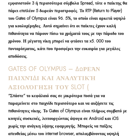
εμφανιστούν 3 ή περισσότερα σύμβολα Spread, τότε ο παίκτης θα
πάρει επιπλέον 5 δωρεάν περιστροφές. Το RTP (Return to Player)
του Gates of Olympus είναι 96. 5%, το οποίο είναι αρκετά υψηλό
για κουλοχέρηδες. Αυτό σημαίνει ότι οι παίκτες έχουν καλή
πιθανότητα να πάρουν πίσω τα χρήματά τους με την πάροδο του
χρόνου. Η μέγιστη νίκη μπορεί να φτάσει τα x5. 000 του
πονταρίσματος, κάτι που προσφέρει την ευκαιρία για μεγάλες
αποδόσεις.
GATES OF OLYMPUS – ΔΩΡΕΆΝ
ΠΑΙΧΝΊΔΙ ΚΑΙ ΑΝΑΛΥΤΙΚΉ
ΑΞΙΟΛΌΓΗΣΗ ΤΟΥ SLOT (
“Σπάστε” το κεφάλαιό σας σε μικρότερα ποσά για να
παραμείνετε στο παιχνίδι περισσότερο και να αυξήσετε τις
πιθανότητες νίκης. Το Gates of Olympus είναι πλήρως συμβατό με
κινητές συσκευές, λειτουργώντας άψογα σε Android και iOS
χωρίς την ανάγκη λήψης εφαρμογής. Μπορείς να παίξεις
απευθείας μέσω του internet browser, απολαμβάνοντας υψηλή