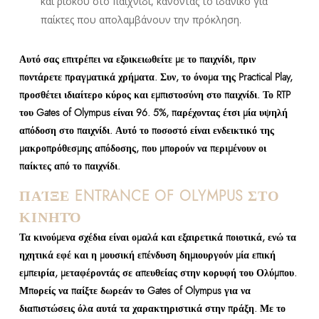
και ρίσκου στο παιχνίδι, κάνοντάς το ιδανικό για
παίκτες που απολαμβάνουν την πρόκληση.
Αυτό σας επιτρέπει να εξοικειωθείτε με το παιχνίδι, πριν
ποντάρετε πραγματικά χρήματα. Συν, το όνομα της Practical Play,
προσθέτει ιδιαίτερο κύρος και εμπιστοσύνη στο παιχνίδι. Το RTP
του Gates of Olympus είναι 96. 5%, παρέχοντας έτσι μία υψηλή
απόδοση στο παιχνίδι. Αυτό το ποσοστό είναι ενδεικτικό της
μακροπρόθεσμης απόδοσης, που μπορούν να περιμένουν οι
παίκτες από το παιχνίδι.
ΠΑΊΞΕ ENTRANCE OF OLYMPUS ΣΤΟ
ΚΙΝΗΤΌ
Τα κινούμενα σχέδια είναι ομαλά και εξαιρετικά ποιοτικά, ενώ τα
ηχητικά εφέ και η μουσική επένδυση δημιουργούν μία επική
εμπειρία, μεταφέροντάς σε απευθείας στην κορυφή του Ολύμπου.
Μπορείς να παίξτε δωρεάν το Gates of Olympus για να
διαπιστώσεις όλα αυτά τα χαρακτηριστικά στην πράξη. Με το