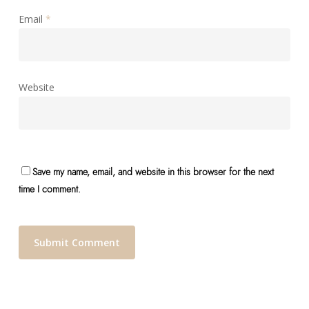
Email
*
Website
Save my name, email, and website in this browser for the next
time I comment.