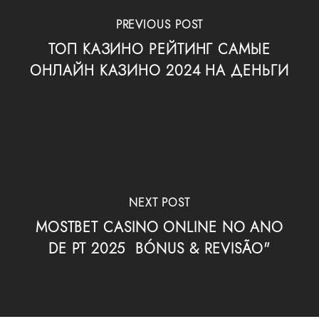
PREVIOUS POST
ТОП КАЗИНО РЕЙТИНГ САМЫЕ
ОНЛАЙН КАЗИНО 2024 НА ДЕНЬГИ
NEXT POST
MOSTBET CASINO ONLINE NO ANO
DE PT 2025 ️ BÓNUS & REVISÃO"