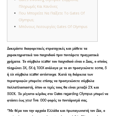
Πληρωμές Και Κανόνες
Που Μπορείτε Να Παίξετε Το Gates Of
Olympus;
Μπόνους Λειτουργίες Gates Of Olympus
Δοκιμάστε διαφορετικές στρατηγικές και μάθετε τα
χαρακτηριστικά του παιχνιδιού πριν ποντάρετε πραγματικά
χρήματα. Το σύμβολο scatter του παιχνιδιού είναι ο Διας, ο οποίος
πληρώνει 3X, 5X ή 100X ανάλογα με το αν προσγειώνετε some, 5
ή six σύμβολα scatter αντίστοιχα. Κατά τη διάρκεια των
περιστροφών μπορείτε επίσης να προσγειώσετε σύμβολα
πολλαπλασιαστή, όπου οι τιμές τους θα είναι μεταξύ 2Χ και
500Χ. Το μέγιστο κέρδος στο Gates regarding Olympus μπορεί να
φτάσει έως your five. 000 φορές το ποντάρισμά σας.
“Με θέμα του την αρχαία Ελλάδα και πρωταγωνιστή τον Δία, ο