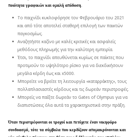
ποιότητα γραφικών και ομαλή απόδοση.
Το παιχνίδι κυκλοφόρησε τον Φεβρουάριο του 2021
και από τότε αποτελεί σταθερή επιλογή των παικτών
παγκοσμίως.
Αναζητήστε καζίνο με καλές κριτικές και ασφαλείς
μεθόδους πληρωμής για την καλύτερη εμπειρία.
Έτσι, το παιχνίδι απευθύνεται κυρίως σε παίκτες που
προτιμούν το υψηλότερο ρίσκο για να διεκδικήσουν
μεγάλα κέρδη έως και x5000.
Μπορείτε να βρείτε τη λειτουργία «καταρράκτης», τους
πολλαπλασιαστές κέρδους και τις δωρεάν περιστροφές.
Μπορείς να παίξτε δωρεάν το Gates of Olympus για να
διαπιστώσεις όλα αυτά τα χαρακτηριστικά στην πράξη.
Όταν περιστρέφονται οι τροχοί και πετύχετε έναν νικηφόρο
συνδυασμό, τότε τα σύμβολα που κερδίζουν απομακρύνονται και