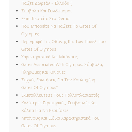
Παίξτε Δωρεάν – Ελλάδα (
Σύμβολα Και Συνδυασμοί
Εκπαιδευτείτε Στο Demo
Που Μπορείτε Να Παίξετε Το Gates Of
Olympus;
Περιγραφή Της Οθόνης Και Των Πάνελ Του
Gates Of Olympus
Χαρακτηριστικά Και Μπόνους
Gates Associated With Olympus: Σύμβολα,
Πληρωμές Και Κανόνες
Συχνές Ερωτήσεις Για Τον Κουλοχέρη
Gates Of Olympus”
Εκμεταλλευτείτε Τους Πολλαπλασιαστές
Καλύτερες Στρατηγικές, Συμβουλές Και
Κόλπα Για Να Κερδίσετε
Μπόνους Και Ειδικά Χαρακτηριστικά Του
Gates Of Olympus