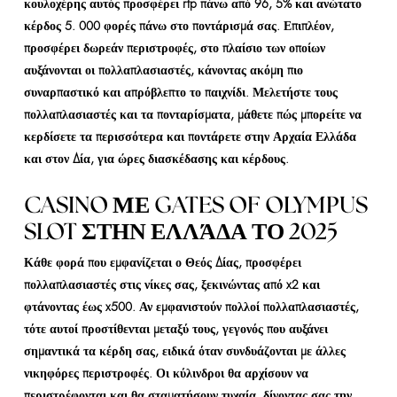
κουλοχέρης αυτός προσφέρει rtp πάνω από 96, 5% και ανώτατο
κέρδος 5. 000 φορές πάνω στο ποντάρισμά σας. Επιπλέον,
προσφέρει δωρεάν περιστροφές, στο πλαίσιο των οποίων
αυξάνονται οι πολλαπλασιαστές, κάνοντας ακόμη πιο
συναρπαστικό και απρόβλεπτο το παιχνίδι. Μελετήστε τους
πολλαπλασιαστές και τα πονταρίσματα, μάθετε πώς μπορείτε να
κερδίσετε τα περισσότερα και ποντάρετε στην Αρχαία Ελλάδα
και στον Δία, για ώρες διασκέδασης και κέρδους.
CASINO ΜΕ GATES OF OLYMPUS
SLOT ΣΤΗΝ ΕΛΛΆΔΑ ΤΟ 2025
Κάθε φορά που εμφανίζεται ο Θεός Δίας, προσφέρει
πολλαπλασιαστές στις νίκες σας, ξεκινώντας από x2 και
φτάνοντας έως x500. Αν εμφανιστούν πολλοί πολλαπλασιαστές,
τότε αυτοί προστίθενται μεταξύ τους, γεγονός που αυξάνει
σημαντικά τα κέρδη σας, ειδικά όταν συνδυάζονται με άλλες
νικηφόρες περιστροφές. Οι κύλινδροι θα αρχίσουν να
περιστρέφονται και θα σταματήσουν τυχαία, δίνοντας σας την