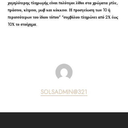
χαμηλότερης πληρωμής είναι πολύτιμοι λίθοι στα χρώματα μπλε,
πράσινο, κίτρινο, μωβ και κόκκινο. Η προσγείωση των 10 ή
περισσότερων του ίδιου τύπου” “συμβόλου πληρώνει από 2Χ έως
10Χ το στοίχημα.
SOLSADMIN@321