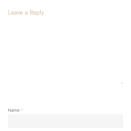
Leave a Reply
Name
*